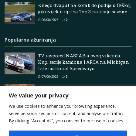
Knego dvaput na korak do podija u Češkoj,
još uvijek u igri za Top 3 na kraju sezone
06/08/2026
0
Popularna ažuriranja
TV raspored NASCAR-a ovog vikenda:
Kup, serije kamiona i ARCA na Michigan
International Speedwayu
07/06/2025
0
Skyler Howes ne nastavlja s Monster
Energy Hondom HRC
We value your privacy
04/07/2026
0
We use cookies to enhance your browsing experience,
serve personalised ads or content, and analyse our traffic.
By clicking "Accept All", you consent to our use of cookies.