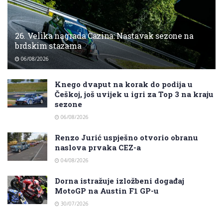
26. Velika nagrada Cazina: Nastavak sezone na
brdskim stazama
06/08/2026
Knego dvaput na korak do podija u
Češkoj, još uvijek u igri za Top 3 na kraju
sezone
06/08/2026
Renzo Jurić uspješno otvorio obranu
naslova prvaka CEZ-a
04/08/2026
Dorna istražuje izložbeni događaj
MotoGP na Austin F1 GP-u
30/07/2026