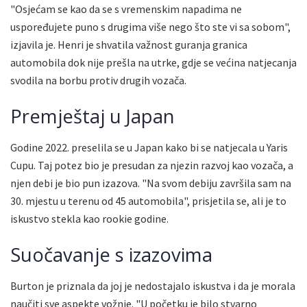
"Osjećam se kao da se s vremenskim napadima ne
uspoređujete puno s drugima više nego što ste vi sa sobom",
izjavila je. Henri je shvatila važnost guranja granica
automobila dok nije prešla na utrke, gdje se većina natjecanja
svodila na borbu protiv drugih vozača.
Premještaj u Japan
Godine 2022. preselila se u Japan kako bi se natjecala u Yaris
Cupu. Taj potez bio je presudan za njezin razvoj kao vozača, a
njen debi je bio pun izazova. "Na svom debiju završila sam na
30. mjestu u terenu od 45 automobila", prisjetila se, ali je to
iskustvo stekla kao rookie godine.
Suočavanje s izazovima
Burton je priznala da joj je nedostajalo iskustva i da je morala
naučiti sve aspekte vožnje. "U početku je bilo stvarno