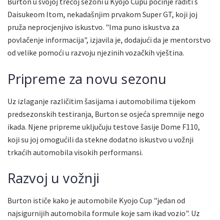
Burton u svojoj trećoj sezoni u Kyojo Cupu počinje raditi s
Daisukeom Itom, nekadašnjim prvakom Super GT, koji joj
pruža neprocjenjivo iskustvo. "Ima puno iskustva za
povlačenje informacija", izjavila je, dodajući da je mentorstvo
od velike pomoći u razvoju njezinih vozačkih vještina.
Pripreme za novu sezonu
Uz izlaganje različitim šasijama i automobilima tijekom
predsezonskih testiranja, Burton se osjeća spremnije nego
ikada. Njene pripreme uključuju testove šasije Dome F110,
koji su joj omogućili da stekne dodatno iskustvo u vožnji
trkaćih automobila visokih performansi.
Razvoj u vožnji
Burton ističe kako je automobile Kyojo Cup "jedan od
najsigurnijih automobila formule koje sam ikad vozio". Uz