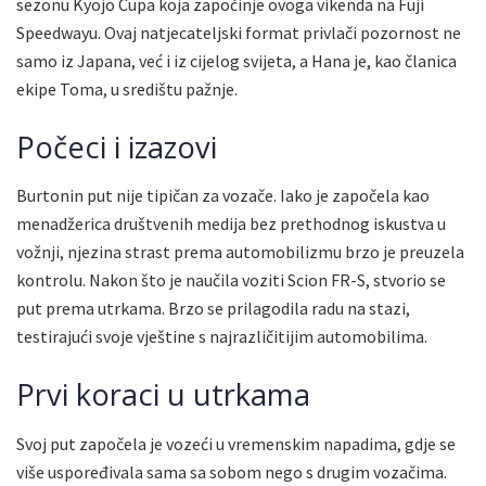
sezonu Kyojo Cupa koja započinje ovoga vikenda na Fuji
Speedwayu. Ovaj natjecateljski format privlači pozornost ne
samo iz Japana, već i iz cijelog svijeta, a Hana je, kao članica
ekipe Toma, u središtu pažnje.
Počeci i izazovi
Burtonin put nije tipičan za vozače. Iako je započela kao
menadžerica društvenih medija bez prethodnog iskustva u
vožnji, njezina strast prema automobilizmu brzo je preuzela
kontrolu. Nakon što je naučila voziti Scion FR-S, stvorio se
put prema utrkama. Brzo se prilagodila radu na stazi,
testirajući svoje vještine s najrazličitijim automobilima.
Prvi koraci u utrkama
Svoj put započela je vozeći u vremenskim napadima, gdje se
više uspoređivala sama sa sobom nego s drugim vozačima.