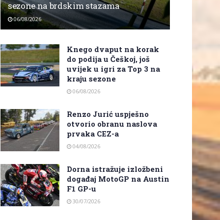
sezone na brdskim stazama
06/08/2026
Knego dvaput na korak
do podija u Češkoj, još
uvijek u igri za Top 3 na
kraju sezone
06/08/2026
Renzo Jurić uspješno
otvorio obranu naslova
prvaka CEZ-a
04/08/2026
Dorna istražuje izložbeni
događaj MotoGP na Austin
F1 GP-u
30/07/2026