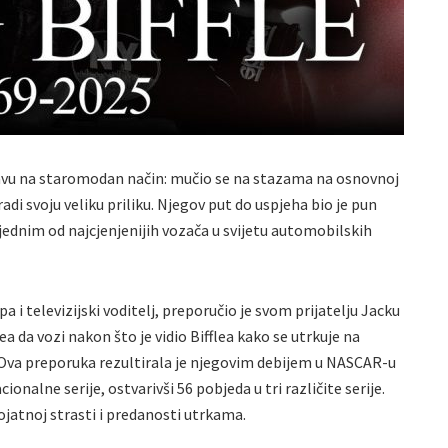
lavu na staromodan način: mučio se na stazama na osnovnoj
radi svoju veliku priliku. Njegov put do uspjeha bio je pun
o jednim od najcjenjenijih vozača u svijetu automobilskih
 i televizijski voditelj, preporučio je svom prijatelju Jacku
a da vozi nakon što je vidio Bifflea kako se utrkuje na
Ova preporuka rezultirala je njegovim debijem u NASCAR-u
ionalne serije, ostvarivši 56 pobjeda u tri različite serije.
ojatnoj strasti i predanosti utrkama.