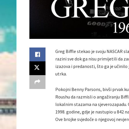
Greg Biffle stekao je svoju NASCAR s
razini sve dok ga nisu primijetili da za
izazova i predanosti, što ga je učinil
utrka.
Pokojni Benny Parsons, bivši prvak kupa
Roushu da razmisli o angažiranju Biffle
lokalnim stazama na sjeverozapadu. 
1998. godine, gdje je nastupio u 842 nac
Ove brojke svjedoče o njegovoj nevjer