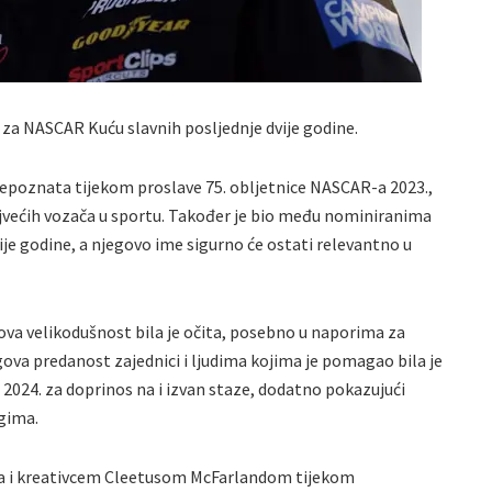
 za NASCAR Kuću slavnih posljednje dvije godine.
 prepoznata tijekom proslave 75. obljetnice NASCAR-a 2023.,
ajvećih vozača u sportu. Također je bio među nominiranima
je godine, a njegovo ime sigurno će ostati relevantno u
eova velikodušnost bila je očita, posebno u naporima za
va predanost zajednici i ljudima kojima je pomagao bila je
24. za doprinos na i izvan staze, dodatno pokazujući
gima.
rka i kreativcem Cleetusom McFarlandom tijekom