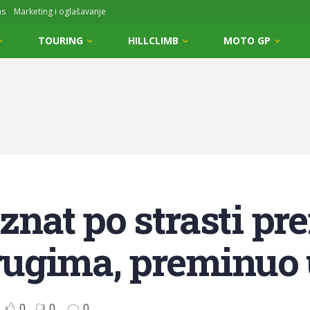
ms
Marketing i oglašavanje
TOURING
HILLCLIMB
MOTO GP
oznat po strasti p
ugima, preminuo u
0
0
0