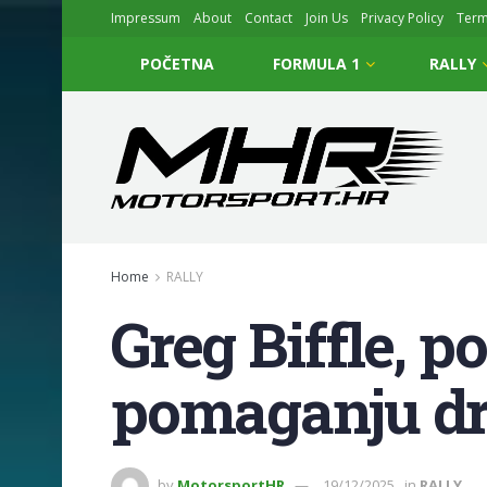
Impressum
About
Contact
Join Us
Privacy Policy
Ter
POČETNA
FORMULA 1
RALLY
Home
RALLY
Greg Biffle, p
pomaganju dr
by
MotorsportHR
19/12/2025
in
RALLY