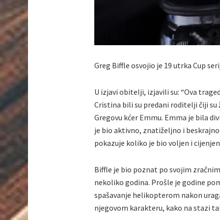
Greg Biffle osvojio je 19 utrka Cup seri
U izjavi obitelji, izjavili su: “Ova trag
Cristina bili su predani roditelji čiji 
Gregovu kćer Emmu. Emma je bila divn
je bio aktivno, znatiželjno i beskrajno
pokazuje koliko je bio voljen i cijenjen
Biffle je bio poznat po svojim zračni
nekoliko godina. Prošle je godine po
spašavanje helikopterom nakon uraga
njegovom karakteru, kako na stazi tak