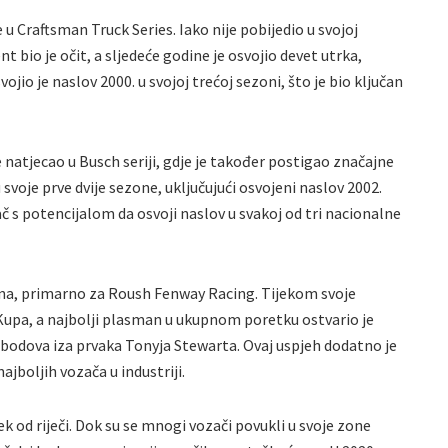
u Craftsman Truck Series. Iako nije pobijedio u svojoj
t bio je očit, a sljedeće godine je osvojio devet utrka,
jio je naslov 2000. u svojoj trećoj sezoni, što je bio ključan
e natjecao u Busch seriji, gdje je također postigao značajne
 svoje prve dvije sezone, uključujući osvojeni naslov 2002.
č s potencijalom da osvoji naslov u svakoj od tri nacionalne
zona, primarno za Roush Fenway Racing. Tijekom svoje
ka Kupa, a najbolji plasman u ukupnom poretku ostvario je
5 bodova iza prvaka Tonyja Stewarta. Ovaj uspjeh dodatno je
ajboljih vozača u industriji.
jek od riječi. Dok su se mnogi vozači povukli u svoje zone