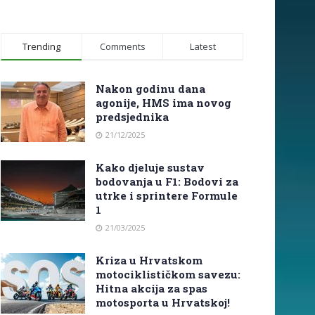
Trending
Comments
Latest
Nakon godinu dana
agonije, HMS ima novog
predsjednika
21/12/2025
Kako djeluje sustav
bodovanja u F1: Bodovi za
utrke i sprintere Formule
1
21/03/2025
Kriza u Hrvatskom
motociklističkom savezu:
Hitna akcija za spas
motosporta u Hrvatskoj!