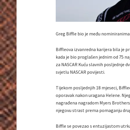
Greg Biffle bio je među nominiranima
Biffleova izvanredna karijera bila je
kada je bio proglašen jednim od 75 n
za NASCAR Kuću slavnih posljednje dvi
svjetlu NASCAR povijesti.
Tijekom posljednjih 18 mjeseci, Biffl
oporavak nakon uragana Helene. Njego
nagrađena nagradom Myers Brothers 20
njegovu strast prema pomaganju dru
Biffle se povezao s entuzijastom ut