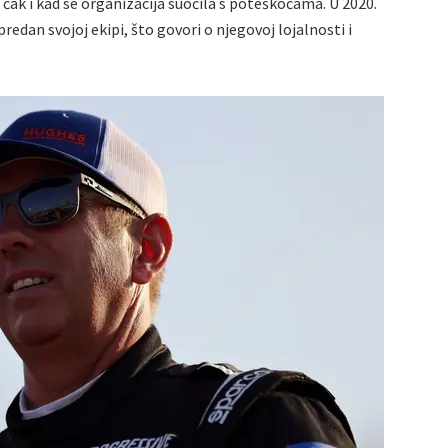
čak i kad se organizacija suočila s poteškoćama. U 2020.
predan svojoj ekipi, što govori o njegovoj lojalnosti i