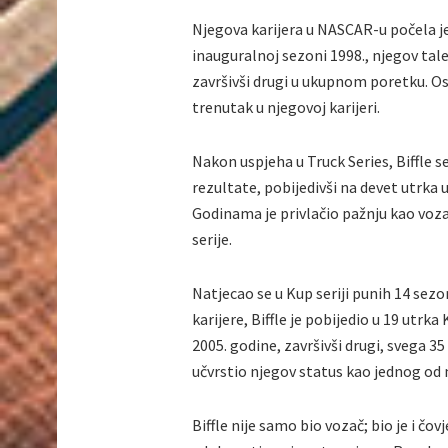
Njegova karijera u NASCAR-u počela je 
inauguralnoj sezoni 1998., njegov talen
završivši drugi u ukupnom poretku. Osvo
trenutak u njegovoj karijeri.
Nakon uspjeha u Truck Series, Biffle s
rezultate, pobijedivši na devet utrka u
Godinama je privlačio pažnju kao voza
serije.
Natjecao se u Kup seriji punih 14 se
karijere, Biffle je pobijedio u 19 utr
2005. godine, završivši drugi, svega 3
učvrstio njegov status kao jednog od n
Biffle nije samo bio vozač; bio je i čov