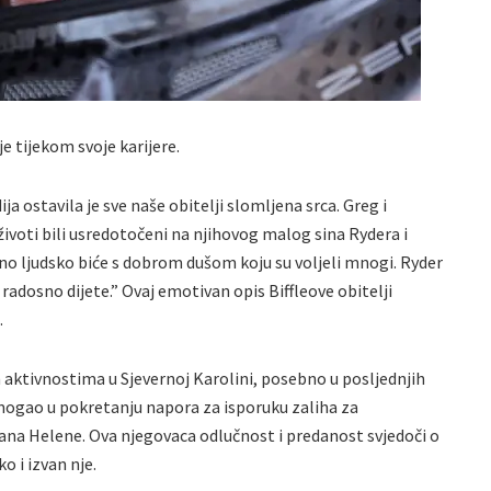
je tijekom svoje karijere.
edija ostavila je sve naše obitelji slomljena srca. Greg i
su životi bili usredotočeni na njihovog malog sina Rydera i
o ljudsko biće s dobrom dušom koju su voljeli mnogi. Ryder
 radosno dijete.” Ovaj emotivan opis Biffleove obitelji
.
m aktivnostima u Sjevernoj Karolini, posebno u posljednjih
mogao u pokretanju napora za isporuku zaliha za
na Helene. Ova njegovaca odlučnost i predanost svjedoči o
o i izvan nje.