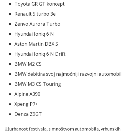
Toyota GR GT koncept
Renault 5 turbo 3e
Zenvo Aurora Turbo
Hyundai Ioniq 6 N
Aston Martin DBX S
Hyundai Ioniq 6 N Drift
BMW M2 CS
BMW debitira svoj najmoćniji razvojni automobil
BMW M3 CS Touring
Alpine A390
Xpeng P7+
Denza Z9GT
Užurbanost festivala, s mnoštvom automobila, vrhunskih