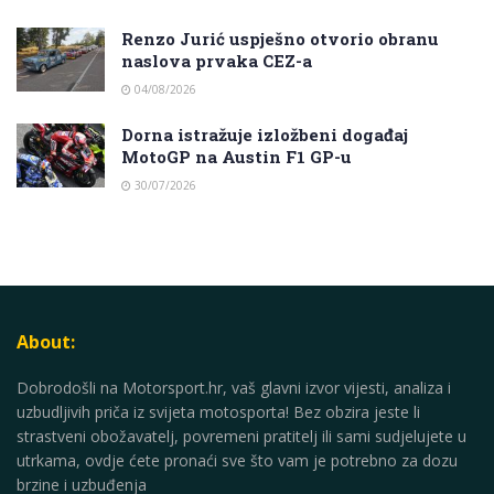
Renzo Jurić uspješno otvorio obranu
naslova prvaka CEZ-a
04/08/2026
Dorna istražuje izložbeni događaj
MotoGP na Austin F1 GP-u
30/07/2026
About:
Dobrodošli na Motorsport.hr, vaš glavni izvor vijesti, analiza i
uzbudljivih priča iz svijeta motosporta! Bez obzira jeste li
strastveni obožavatelj, povremeni pratitelj ili sami sudjelujete u
utrkama, ovdje ćete pronaći sve što vam je potrebno za dozu
brzine i uzbuđenja