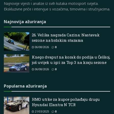
Najnovije vijesti i analize iz svih kutaka motosport svijeta.
Ekskluzivne priče i intervjue s vozačima, timovima i stručnjacima.
Najnovija ažuriranja
26. Velika nagrada Cazina: Nastavak
sezone na brdskim stazama
06/08/2026
0
Knego dvaput na korak do podija u Češkoj,
još uvijek u igri za Top 3 na kraju sezone
06/08/2026
0
Popularna ažuriranja
HMO utrke za kupce pohađaju drugu
Hyundai Elantra N TCR
21/03/2025
0