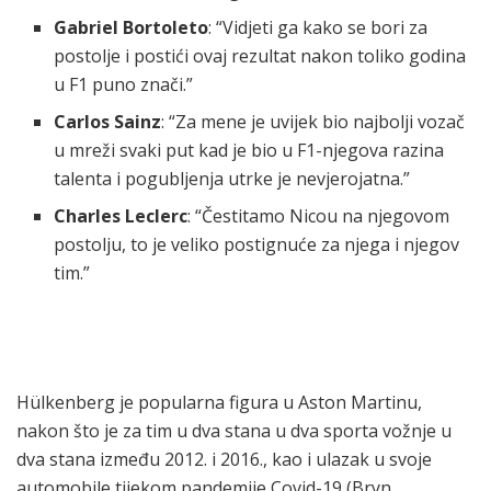
Gabriel Bortoleto
: “Vidjeti ga kako se bori za
postolje i postići ovaj rezultat nakon toliko godina
u F1 puno znači.”
Carlos Sainz
: “Za mene je uvijek bio najbolji vozač
u mreži svaki put kad je bio u F1-njegova razina
talenta i pogubljenja utrke je nevjerojatna.”
Charles Leclerc
: “Čestitamo Nicou na njegovom
postolju, to je veliko postignuće za njega i njegov
tim.”
Hülkenberg je popularna figura u Aston Martinu,
nakon što je za tim u dva stana u dva sporta vožnje u
dva stana između 2012. i 2016., kao i ulazak u svoje
automobile tijekom pandemije Covid-19 (Bryn