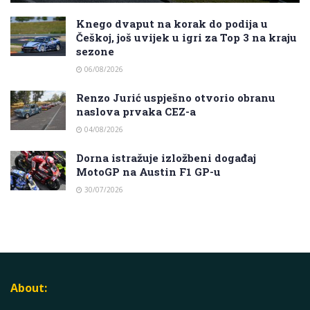
Knego dvaput na korak do podija u
Češkoj, još uvijek u igri za Top 3 na kraju
sezone
06/08/2026
Renzo Jurić uspješno otvorio obranu
naslova prvaka CEZ-a
04/08/2026
Dorna istražuje izložbeni događaj
MotoGP na Austin F1 GP-u
30/07/2026
About: