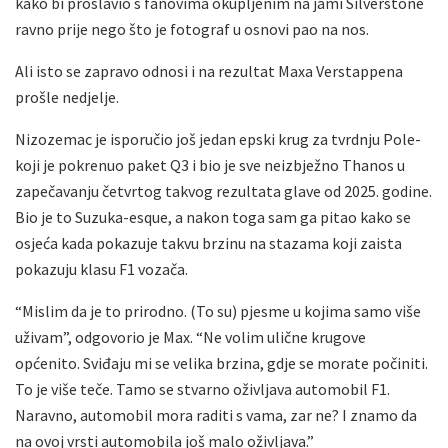
kako bi proslavio s fanovima okupljenim na jami Silverstone
ravno prije nego što je fotograf u osnovi pao na nos.
Ali isto se zapravo odnosi i na rezultat Maxa Verstappena
prošle nedjelje.
Nizozemac je isporučio još jedan epski krug za tvrdnju Pole-
koji je pokrenuo paket Q3 i bio je sve neizbježno Thanos u
zapečavanju četvrtog takvog rezultata glave od 2025. godine.
Bio je to Suzuka-esque, a nakon toga sam ga pitao kako se
osjeća kada pokazuje takvu brzinu na stazama koji zaista
pokazuju klasu F1 vozača.
“Mislim da je to prirodno. (To su) pjesme u kojima samo više
uživam”, odgovorio je Max. “Ne volim ulične krugove
općenito. Sviđaju mi se velika brzina, gdje se morate počiniti.
To je više teče. Tamo se stvarno oživljava automobil F1.
Naravno, automobil mora raditi s vama, zar ne? I znamo da
na ovoj vrsti automobila još malo oživljava.”