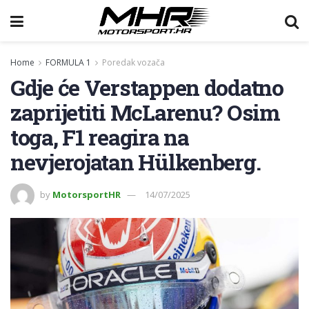
Home
FORMULA 1
Poredak vozača
Gdje će Verstappen dodatno
zaprijetiti McLarenu? Osim
toga, F1 reagira na
nevjerojatan Hülkenberg.
by
MotorsportHR
14/07/2025