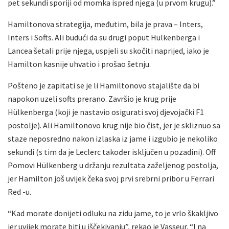
pet sekundi sporiji od momka ispred njega (u prvom krugu).”
Hamiltonova strategija, međutim, bila je prava – Inters,
Inters i Softs. Ali budući da su drugi poput Hülkenberga i
Lancea šetali prije njega, uspjeli su skočiti naprijed, iako je
Hamilton kasnije uhvatio i prošao šetnju.
Pošteno je zapitati se je li Hamiltonovo stajalište da bi
napokon uzeli softs prerano. Završio je krug prije
Hülkenberga (koji je nastavio osigurati svoj djevojački F1
postolje). Ali Hamiltonovo krug nije bio čist, jer je skliznuo sa
staze neposredno nakon izlaska iz jame i izgubio je nekoliko
sekundi (s tim da je Leclerc također isključen u pozadini). Off
Pomovi Hülkenberg u držanju rezultata zaželjenog postolja,
jer Hamilton još uvijek čeka svoj prvi srebrni pribor u Ferrari
Red -u.
“Kad morate donijeti odluku na zidu jame, to je vrlo škakljivo
jer uvijek morate biti u iščekivanju”, rekao je Vasseur. “I na