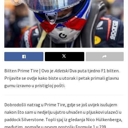
Bilten Prime Tire | Ovo je
Atletski
Dva puta tjedno F1 bilten.
Prijavite se ovdje kako biste u utorak i petak primali glavnu
gumu izravno u pristigloj pošti.
Dobrodošli natrag u Prime Tire, gdje se još uvijek isušujem
nakon što sam u nedjelju ujutro uhvaćen u pljuskovi ulazeći u
paddock Silverstone. Topli sjaj iz gledanja Nico Hülkenberga,
međutim, pomaže u prvom postolju Formule 1 u 239