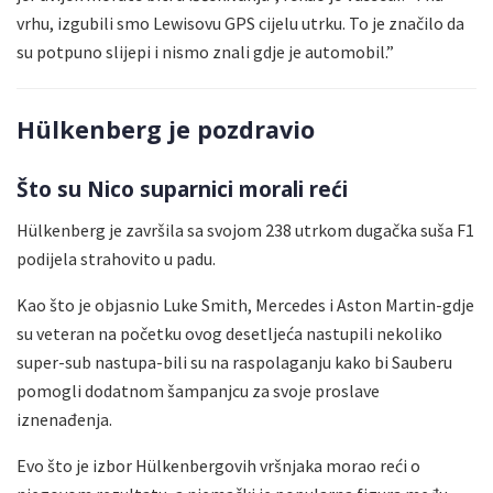
vrhu, izgubili smo Lewisovu GPS cijelu utrku. To je značilo da
su potpuno slijepi i nismo znali gdje je automobil.”
Hülkenberg je pozdravio
Što su Nico suparnici morali reći
Hülkenberg je završila sa svojom 238 utrkom dugačka suša F1
podijela strahovito u padu.
Kao što je objasnio Luke Smith, Mercedes i Aston Martin-gdje
su veteran na početku ovog desetljeća nastupili nekoliko
super-sub nastupa-bili su na raspolaganju kako bi Sauberu
pomogli dodatnom šampanjcu za svoje proslave
iznenađenja.
Evo što je izbor Hülkenbergovih vršnjaka morao reći o