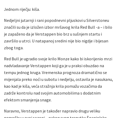
Jednom riječju: kiša.
Nedjeljni jutarnji i rani popodnevni pljuskovi u Silverstoneu
značili su da je izložen izbor mršavog krila Red Bull -a – i bilo
je zapaženo da je Verstappen bio brz u sušnjem startu i
završilo u utrci. U natapanoj sredini nije bio nigdje i bijesan
zbog toga.
Red Bull je ugradio svoje krilo Monze kako bi iskorijenio mrzi
nadvladavanje Verstappen koji ga je u praksi obuzdao na
tempu jednog kruga. Vremenska prognoza dramatično se
mijenjala preko noći u subotu i nedjelju, ostavila je nasukanu,
kao kad je kiša, veća stražnja krila pomažu vozačima da
zadrže kontrolu nad svojim automobilima s dodatnim
efektom smanjenja snage.
Naravno, Verstappen je također napravio drugu veliku
pogrešku u ovoj sezoni – nakon svog trenutka Španjolske