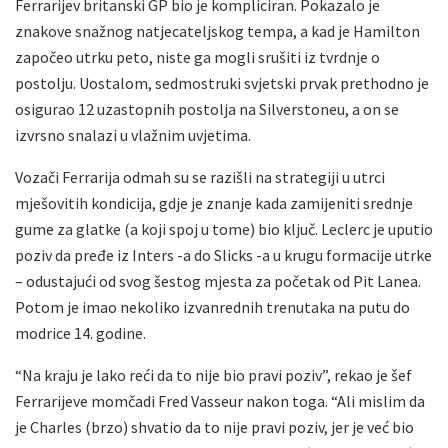
Ferrarijev britanski GP bio je kompliciran. Pokazalo je
znakove snažnog natjecateljskog tempa, a kad je Hamilton
započeo utrku peto, niste ga mogli srušiti iz tvrdnje o
postolju. Uostalom, sedmostruki svjetski prvak prethodno je
osigurao 12 uzastopnih postolja na Silverstoneu, a on se
izvrsno snalazi u vlažnim uvjetima.
Vozači Ferrarija odmah su se razišli na strategiji u utrci
mješovitih kondicija, gdje je znanje kada zamijeniti srednje
gume za glatke (a koji spoj u tome) bio ključ. Leclerc je uputio
poziv da pređe iz Inters -a do Slicks -a u krugu formacije utrke
– odustajući od svog šestog mjesta za početak od Pit Lanea.
Potom je imao nekoliko izvanrednih trenutaka na putu do
modrice 14. godine.
“Na kraju je lako reći da to nije bio pravi poziv”, rekao je šef
Ferrarijeve momčadi Fred Vasseur nakon toga. “Ali mislim da
je Charles (brzo) shvatio da to nije pravi poziv, jer je već bio