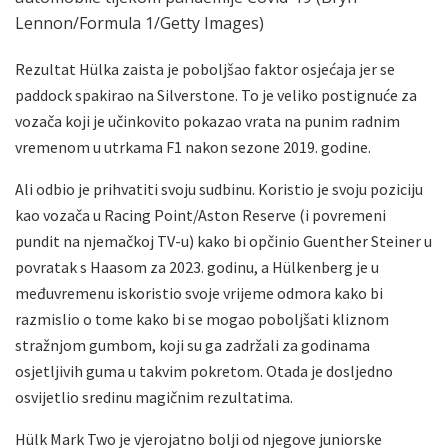
Lennon/Formula 1/Getty Images)
Rezultat Hülka zaista je poboljšao faktor osjećaja jer se
paddock spakirao na Silverstone. To je veliko postignuće za
vozača koji je učinkovito pokazao vrata na punim radnim
vremenom u utrkama F1 nakon sezone 2019. godine.
Ali odbio je prihvatiti svoju sudbinu. Koristio je svoju poziciju
kao vozača u Racing Point/Aston Reserve (i povremeni
pundit na njemačkoj TV-u) kako bi opčinio Guenther Steiner u
povratak s Haasom za 2023. godinu, a Hülkenberg je u
međuvremenu iskoristio svoje vrijeme odmora kako bi
razmislio o tome kako bi se mogao poboljšati kliznom
stražnjom gumbom, koji su ga zadržali za godinama
osjetljivih guma u takvim pokretom. Otada je dosljedno
osvijetlio sredinu magičnim rezultatima.
Hülk Mark Two je vjerojatno bolji od njegove juniorske