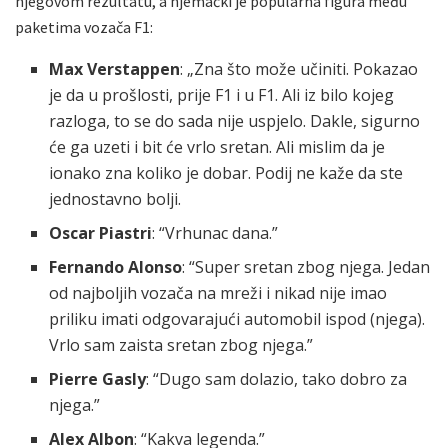
njegovom rezultatu, a njemački je popularna figura među
paketima vozača F1:
Max Verstappen
: „Zna što može učiniti. Pokazao
je da u prošlosti, prije F1 i u F1. Ali iz bilo kojeg
razloga, to se do sada nije uspjelo. Dakle, sigurno
će ga uzeti i bit će vrlo sretan. Ali mislim da je
ionako zna koliko je dobar. Podij ne kaže da ste
jednostavno bolji.
Oscar Piastri
: “Vrhunac dana.”
Fernando Alonso
: “Super sretan zbog njega. Jedan
od najboljih vozača na mreži i nikad nije imao
priliku imati odgovarajući automobil ispod (njega).
Vrlo sam zaista sretan zbog njega.”
Pierre Gasly
: “Dugo sam dolazio, tako dobro za
njega.”
Alex Albon
: “Kakva legenda.”