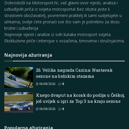
Dobrodošli na Motorsport.hr, vaš glavni izvor vijesti, analiza i
uzbudljivih priča iz svijeta motosporta! Bez obzira jeste li
strastveni obožavatelj, povremeni pratitelj ili sami sudjelujete u
utrkama, ovdje ćete pronaći sve što vam je potrebno za dozu
brzine i uzbuđenja
Najnovije vijesti i analize iz svih kutaka motosport svijeta.
Ekskluzivne priče i intervjue s vozačima, timovima i stručnjacima.
Najnovija ažuriranja
26. Velika nagrada Cazina: Nastavak
sezone na brdskim stazama
06/08/2026
0
Knego dvaput na korak do podija u Češkoj,
još uvijek u igri za Top 3 na kraju sezone
06/08/2026
0
Popularna ažuriranja