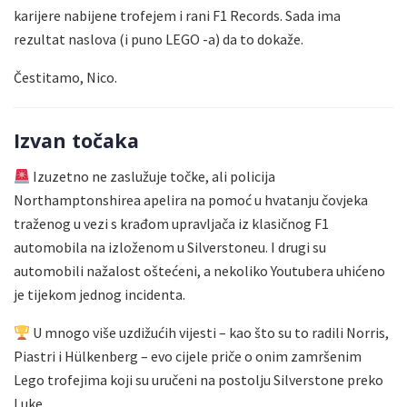
karijere nabijene trofejem i rani F1 Records. Sada ima
rezultat naslova (i puno LEGO -a) da to dokaže.
Čestitamo, Nico.
Izvan točaka
Izuzetno ne zaslužuje točke, ali policija
Northamptonshirea apelira na pomoć u hvatanju čovjeka
traženog u vezi s krađom upravljača iz klasičnog F1
automobila na izloženom u Silverstoneu. I drugi su
automobili nažalost oštećeni, a nekoliko Youtubera uhićeno
je tijekom jednog incidenta.
U mnogo više uzdižućih vijesti – kao što su to radili Norris,
Piastri i Hülkenberg – evo cijele priče o onim zamršenim
Lego trofejima koji su uručeni na postolju Silverstone preko
Luke.