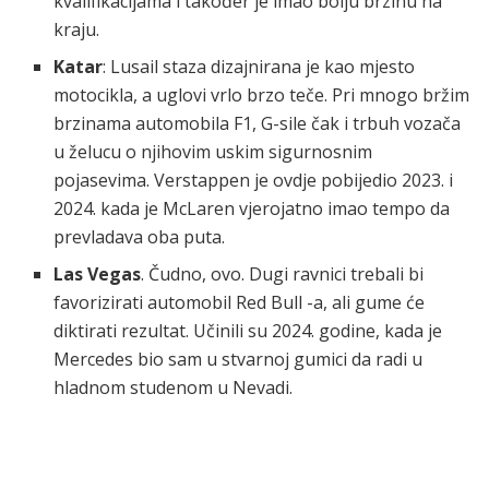
kvalifikacijama i također je imao bolju brzinu na
kraju.
Katar
: Lusail staza dizajnirana je kao mjesto
motocikla, a uglovi vrlo brzo teče. Pri mnogo bržim
brzinama automobila F1, G-sile čak i trbuh vozača
u želucu o njihovim uskim sigurnosnim
pojasevima. Verstappen je ovdje pobijedio 2023. i
2024. kada je McLaren vjerojatno imao tempo da
prevladava oba puta.
Las Vegas
. Čudno, ovo. Dugi ravnici trebali bi
favorizirati automobil Red Bull -a, ali gume će
diktirati rezultat. Učinili su 2024. godine, kada je
Mercedes bio sam u stvarnoj gumici da radi u
hladnom studenom u Nevadi.