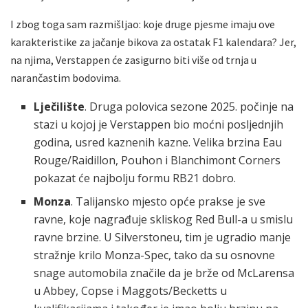
I zbog toga sam razmišljao: koje druge pjesme imaju ove
karakteristike za jačanje bikova za ostatak F1 kalendara? Jer,
na njima, Verstappen će zasigurno biti više od trnja u
narančastim bodovima.
Lječilište
. Druga polovica sezone 2025. počinje na
stazi u kojoj je Verstappen bio moćni posljednjih
godina, usred kaznenih kazne. Velika brzina Eau
Rouge/Raidillon, Pouhon i Blanchimont Corners
pokazat će najbolju formu RB21 dobro.
Monza
. Talijansko mjesto opće prakse je sve
ravne, koje nagrađuje skliskog Red Bull-a u smislu
ravne brzine. U Silverstoneu, tim je ugradio manje
stražnje krilo Monza-Spec, tako da su osnovne
snage automobila značile da je brže od McLarensa
u Abbey, Copse i Maggots/Becketts u