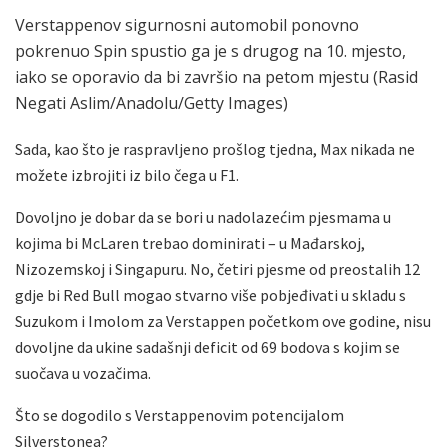
Verstappenov sigurnosni automobil ponovno
pokrenuo Spin spustio ga je s drugog na 10. mjesto,
iako se oporavio da bi završio na petom mjestu (Rasid
Negati Aslim/Anadolu/Getty Images)
Sada, kao što je raspravljeno prošlog tjedna, Max nikada ne
možete izbrojiti iz bilo čega u F1.
Dovoljno je dobar da se bori u nadolazećim pjesmama u
kojima bi McLaren trebao dominirati – u Mađarskoj,
Nizozemskoj i Singapuru. No, četiri pjesme od preostalih 12
gdje bi Red Bull mogao stvarno više pobjeđivati u skladu s
Suzukom i Imolom za Verstappen početkom ove godine, nisu
dovoljne da ukine sadašnji deficit od 69 bodova s kojim se
suočava u vozačima.
Što se dogodilo s Verstappenovim potencijalom
Silverstonea?