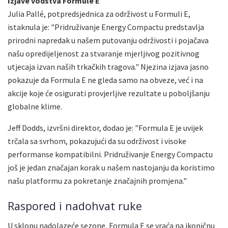
Izjave vodstva Formule E
Julia Pallé, potpredsjednica za održivost u Formuli E,
istaknula je: "Pridruživanje Energy Compactu predstavlja
prirodni napredak u našem putovanju održivosti i pojačava
našu opredijeljenost za stvaranje mjerljivog pozitivnog
utjecaja izvan naših trkačkih tragova." Njezina izjava jasno
pokazuje da Formula E ne gleda samo na obveze, već i na
akcije koje će osigurati provjerljive rezultate u poboljšanju
globalne klime.
Jeff Dodds, izvršni direktor, dodao je: "Formula E je uvijek
trčala sa svrhom, pokazujući da su održivost i visoke
performanse kompatibilni. Pridruživanje Energy Compactu
još je jedan značajan korak u našem nastojanju da koristimo
našu platformu za pokretanje značajnih promjena."
Raspored i nadohvat ruke
U sklopu nadolazeće sezone, Formula E se vraća na ikoničnu