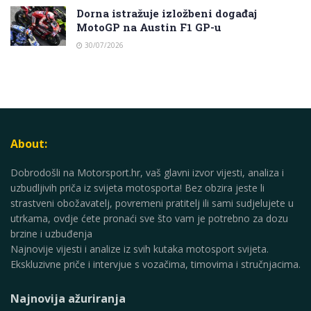
Dorna istražuje izložbeni događaj
MotoGP na Austin F1 GP-u
30/07/2026
About:
Dobrodošli na Motorsport.hr, vaš glavni izvor vijesti, analiza i
uzbudljivih priča iz svijeta motosporta! Bez obzira jeste li
strastveni obožavatelj, povremeni pratitelj ili sami sudjelujete u
utrkama, ovdje ćete pronaći sve što vam je potrebno za dozu
brzine i uzbuđenja
Najnovije vijesti i analize iz svih kutaka motosport svijeta.
Ekskluzivne priče i intervjue s vozačima, timovima i stručnjacima.
Najnovija ažuriranja