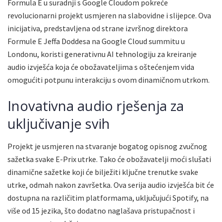
Formula E u suradnji s Google Cloudom pokreće
revolucionarni projekt usmjeren na slabovidne i slijepce. Ova
inicijativa, predstavljena od strane izvršnog direktora
Formule E Jeffa Doddesa na Google Cloud summitu u
Londonu, koristi generativnu AI tehnologiju za kreiranje
audio izvješća koja će obožavateljima s oštećenjem vida
omogućiti potpunu interakciju s ovom dinamičnom utrkom.
Inovativna audio rješenja za
uključivanje svih
Projekt je usmjeren na stvaranje bogatog opisnog zvučnog
sažetka svake E-Prix utrke. Tako će obožavatelji moći slušati
dinamične sažetke koji će bilježiti ključne trenutke svake
utrke, odmah nakon završetka. Ova serija audio izvješća bit će
dostupna na različitim platformama, uključujući Spotify, na
više od 15 jezika, što dodatno naglašava pristupačnost i