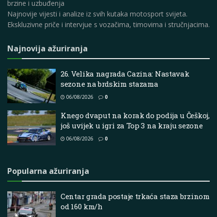
brzine i uzbuđenja
Najnovije vijesti i analize iz svih kutaka motosport svijeta.
Ekskluzivne priče i intervjue s vozačima, timovima i stručnjacima.
Najnovija ažuriranja
26. Velika nagrada Cazina: Nastavak
sezone na brdskim stazama
06/08/2026
0
Knego dvaput na korak do podija u Češkoj,
još uvijek u igri za Top 3 na kraju sezone
06/08/2026
0
Popularna ažuriranja
Centar grada postaje trkaća staza brzinom
od 160 km/h