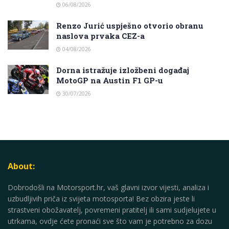
06/08/2026
Renzo Jurić uspješno otvorio obranu
naslova prvaka CEZ-a
04/08/2026
Dorna istražuje izložbeni događaj
MotoGP na Austin F1 GP-u
30/07/2026
About:
Dobrodošli na Motorsport.hr, vaš glavni izvor vijesti, analiza i
uzbudljivih priča iz svijeta motosporta! Bez obzira jeste li
strastveni obožavatelj, povremeni pratitelj ili sami sudjelujete u
utrkama, ovdje ćete pronaći sve što vam je potrebno za dozu