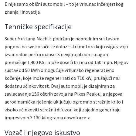
E nije samo obični automobil – to je vrhunac inženjerskog
znanja i inovacija.
Tehničke specifikacije
Super Mustang Mach-E podržan je naprednim sustavom
pogona na sve kotače te dolazi s tri motora koji osiguravaju
izvanredne performanse. S nevjerojatnom snagom
premašuje 1.400 KS i može doseći brzinu od 150 mph. Njegov
sustav od 50 kWh omogućuje vrhunsko regenerativno
kočenje, koje može regenerirati do 710 kW, pružajući mu
dodatnu učinkovitost. Ovaj automobil je dizajniran za
savladavanje 156 oštrih zavoja na Pikes Peak-u, a njegova
aerodinamička rješenja uključuju ogromno stražnje krilo i
visoko učinkoviti stražnji difuzor, koji zajedno generiraju
impresivnih 3.130 kilograma downforce-a.
Vozač i njegovo iskustvo