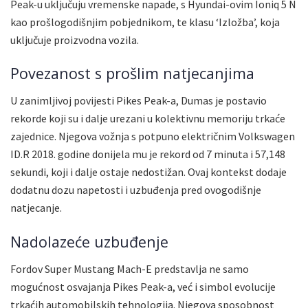
Peak-u uključuju vremenske napade, s Hyundai-ovim Ioniq 5 N
kao prošlogodišnjim pobjednikom, te klasu ‘Izložba’, koja
uključuje proizvodna vozila.
Povezanost s prošlim natjecanjima
U zanimljivoj povijesti Pikes Peak-a, Dumas je postavio
rekorde koji su i dalje urezani u kolektivnu memoriju trkaće
zajednice. Njegova vožnja s potpuno električnim Volkswagen
ID.R 2018. godine donijela mu je rekord od 7 minuta i 57,148
sekundi, koji i dalje ostaje nedostižan. Ovaj kontekst dodaje
dodatnu dozu napetosti i uzbuđenja pred ovogodišnje
natjecanje.
Nadolazeće uzbuđenje
Fordov Super Mustang Mach-E predstavlja ne samo
mogućnost osvajanja Pikes Peak-a, već i simbol evolucije
trkaćih automobilskih tehnologija. Njegova sposobnost