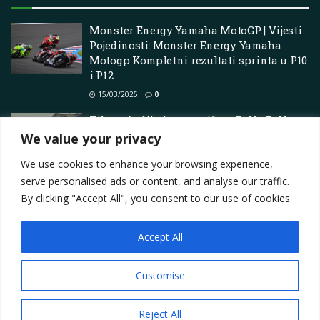
Monster Energy Yamaha MotoGP | Vijesti
Pojedinosti: Monster Energy Yamaha
Motogp Kompletni rezultati sprinta u P10
i P12
15/03/2025
0
Film o Audiju i suparništvu Rally Rally
Rally dolazi na veliki ekran
We value your privacy
06/06/2025
0
We use cookies to enhance your browsing experience,
serve personalised ads or content, and analyse our traffic.
By clicking "Accept All", you consent to our use of cookies.
Accept All
Impressum
About
Contact
Join Us
Privacy Policy
Terms
Marketing i oglašavanje
Customise
© 2025
Motorsport.hr
Reject All