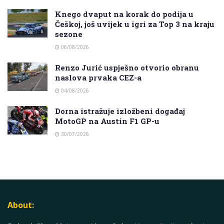
Knego dvaput na korak do podija u
Češkoj, još uvijek u igri za Top 3 na kraju
sezone
06/08/2026
Renzo Jurić uspješno otvorio obranu
naslova prvaka CEZ-a
04/08/2026
Dorna istražuje izložbeni događaj
MotoGP na Austin F1 GP-u
30/07/2026
About: