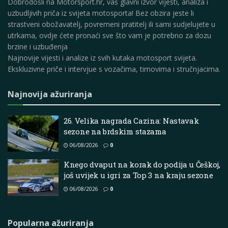
Dobrodošli na Motorsport.hr, vaš glavni izvor vijesti, analiza i
uzbudljivih priča iz svijeta motosporta! Bez obzira jeste li
strastveni obožavatelj, povremeni pratitelj ili sami sudjelujete u
utrkama, ovdje ćete pronaći sve što vam je potrebno za dozu
brzine i uzbuđenja
Najnovije vijesti i analize iz svih kutaka motosport svijeta.
Ekskluzivne priče i intervjue s vozačima, timovima i stručnjacima.
Najnovija ažuriranja
26. Velika nagrada Cazina: Nastavak
sezone na brdskim stazama
06/08/2026
0
Knego dvaput na korak do podija u Češkoj,
još uvijek u igri za Top 3 na kraju sezone
06/08/2026
0
Popularna ažuriranja