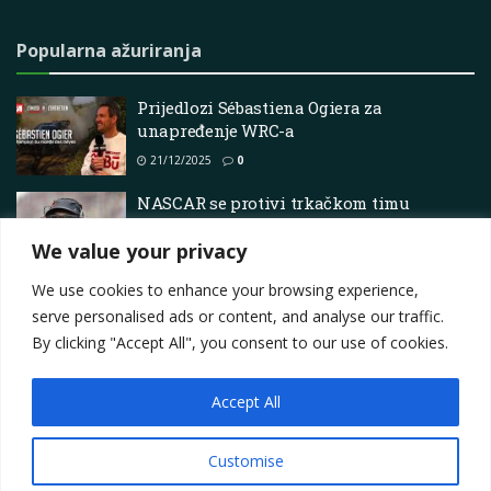
Popularna ažuriranja
Prijedlozi Sébastiena Ogiera za
unapređenje WRC-a
21/12/2025
0
NASCAR se protivi trkačkom timu
Michaela Jordana, nazivajući ih
We value your privacy
“nasilnicima”
07/03/2025
0
We use cookies to enhance your browsing experience,
serve personalised ads or content, and analyse our traffic.
By clicking "Accept All", you consent to our use of cookies.
Accept All
Impressum
About
Contact
Join Us
Privacy Policy
Terms
Marketing i oglašavanje
Customise