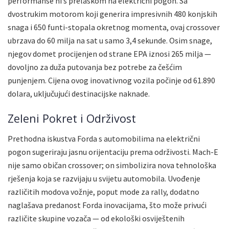
performanse ni s prelaskom na električni pogon. Sa
dvostrukim motorom koji generira impresivnih 480 konjskih
snaga i 650 funti-stopala okretnog momenta, ovaj crossover
ubrzava do 60 milja na sat u samo 3,4 sekunde. Osim snage,
njegov domet procijenjen od strane EPA iznosi 265 milja —
dovoljno za duža putovanja bez potrebe za češćim
punjenjem. Cijena ovog inovativnog vozila počinje od 61.890
dolara, uključujući destinacijske naknade.
Zeleni Pokret i Održivost
Prethodna iskustva Forda s automobilima na električni
pogon sugeriraju jasnu orijentaciju prema održivosti. Mach-E
nije samo običan crossover; on simbolizira nova tehnološka
rješenja koja se razvijaju u svijetu automobila. Uvođenje
različitih modova vožnje, poput mode za rally, dodatno
naglašava predanost Forda inovacijama, što može privući
različite skupine vozača — od ekološki osviještenih