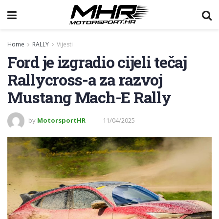
Home
RALLY
Vijesti
Ford je izgradio cijeli tečaj
Rallycross-a za razvoj
Mustang Mach-E Rally
by
MotorsportHR
11/04/2025