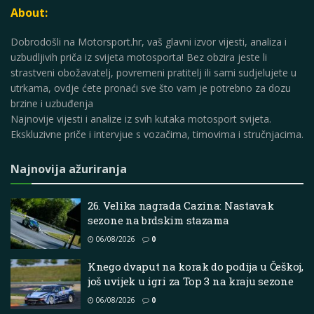
About:
Dobrodošli na Motorsport.hr, vaš glavni izvor vijesti, analiza i
uzbudljivih priča iz svijeta motosporta! Bez obzira jeste li
strastveni obožavatelj, povremeni pratitelj ili sami sudjelujete u
utrkama, ovdje ćete pronaći sve što vam je potrebno za dozu
brzine i uzbuđenja
Najnovije vijesti i analize iz svih kutaka motosport svijeta.
Ekskluzivne priče i intervjue s vozačima, timovima i stručnjacima.
Najnovija ažuriranja
26. Velika nagrada Cazina: Nastavak
sezone na brdskim stazama
06/08/2026
0
Knego dvaput na korak do podija u Češkoj,
još uvijek u igri za Top 3 na kraju sezone
06/08/2026
0