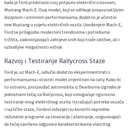
kada je Ford predstavio svoj potpuno električni crossover,
Mustang Mach-E. Ovaj model, koji se odlikuje prepoznatljivim
dizajnom i iznimnim performansama, dodatno je učvrstio
ime Mustang u svijetu električnih vozila. Uvođenjem Mach-E,
Ford se prilagodio modernim trendovima i potrebama
tržišta, zadovoljavajući zahtjeve onih koji traže održive, ali i
uzbudljive mogućnosti vožnje.
Razvoj i Testiranje Rallycross Staze
Ford je, uz Mach-E, odlučio dodatno eksperimentirati s
performansama i stvoriti model orijentiran na rally. Kako bi
to ostvario, proizvođač automobila iz Dearborna izgradio je
jedinstveni tečaj za Rallycross, koji omogućuje rigorozno
testiranje ovog električnog vozila. Istražujući potrebe vozača
i različite staze, Fordovi inženjeri su koristili napredne
računalne programe za simulaciju i planiranje, osiguravajući
da tečaj savršeno odgovara karakteristikama vlastitog