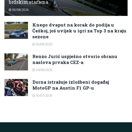
brdskim stazama
06/08/2026
Knego dvaput na korak do podija u
Češkoj, još uvijek u igri za Top 3 na kraju
sezone
06/08/2026
Renzo Jurić uspješno otvorio obranu
naslova prvaka CEZ-a
04/08/2026
Dorna istražuje izložbeni događaj
MotoGP na Austin F1 GP-u
30/07/2026