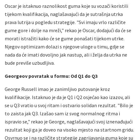
Oscar je istaknuo raznolikost guma koje su vozači koristili
tijekom kvalifikacija, naglašavajući da je sutrašnja utrka
prava lutrija u pogledu strategije. "Svi imaju vrlo različite
gume gore i dolje na mreži," rekao je Oscar, dodajući da će se
morati istražiti kako će se gume ponašati tijekom utrke.
Njegov optimizam dolazi s njegove uloge u timu, gdje se
nada da će imati dovoljno jak nastup, ali i želja da utrka ne
bude previše uzbudljiva.
Georgeov povratak u formu: Od Q1 do Q3
George Russell imao je zanimljivo putovanje kroz
kvalifikacije. Istaknuo je da je Q1 i Q2 osjećao kao izazov, ali
se u Q3 vratio u svoj ritam i ostvario solidan rezultat. "Bilo je
to zaista jak Q3. Izašao sam iz svog normalnog ritma i
ispravio se," rekao je George, naglašavajući svoj iznenađujući
rezultat koji ga je doveo na visoko mjesto na startnom gridu.
Osvrnuo se i na različite strategije zagrijavanja guma koje su