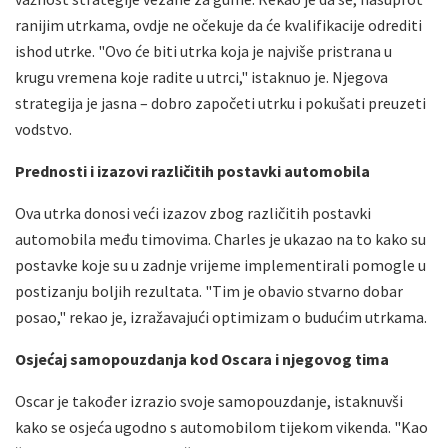
ranijim utrkama, ovdje ne očekuje da će kvalifikacije odrediti
ishod utrke. "Ovo će biti utrka koja je najviše pristrana u
krugu vremena koje radite u utrci," istaknuo je. Njegova
strategija je jasna – dobro započeti utrku i pokušati preuzeti
vodstvo.
Prednosti i izazovi različitih postavki automobila
Ova utrka donosi veći izazov zbog različitih postavki
automobila među timovima. Charles je ukazao na to kako su
postavke koje su u zadnje vrijeme implementirali pomogle u
postizanju boljih rezultata. "Tim je obavio stvarno dobar
posao," rekao je, izražavajući optimizam o budućim utrkama.
Osjećaj samopouzdanja kod Oscara i njegovog tima
Oscar je također izrazio svoje samopouzdanje, istaknuvši
kako se osjeća ugodno s automobilom tijekom vikenda. "Kao