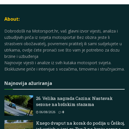
About:
Dobrodošli na Motorsport.hr, vaš glavni izvor vijesti, analiza i
uzbudljivih priča iz svijeta motosporta! Bez obzira jeste li
strastveni obožavatelj, povremeni pratitelj ili sami sudjelujete u
utrkama, ovdje ćete pronaći sve što vam je potrebno za dozu
brzine i uzbuđenja
Najnovije vijesti i analize iz svih kutaka motosport svijeta.
Ekskluzivne priče i intervjue s vozačima, timovima i stručnjacima.
Najnovija ažuriranja
26. Velika nagrada Cazina: Nastavak
sezone na brdskim stazama
06/08/2026
0
Knego dvaput na korak do podija u Češkoj,