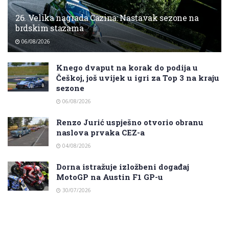
26. Velika nagrada Cazina: Nastavak sezone na
brdskim stazama
06/08/2026
Knego dvaput na korak do podija u
Češkoj, još uvijek u igri za Top 3 na kraju
sezone
06/08/2026
Renzo Jurić uspješno otvorio obranu
naslova prvaka CEZ-a
04/08/2026
Dorna istražuje izložbeni događaj
MotoGP na Austin F1 GP-u
30/07/2026