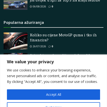
još uvijek u igri za Top 3 na kraju sezone
06/08/2026
0
Popularna ažuriranja
Koliko su cijene MotoGP guma i tko ih
financira?
26/07/2026
0
Svjetski prvak u reliju podržava Maxa
Verstappena u prijavi
We value your privacy
29/05/2026
0
We use cookies to enhance your browsing experience,
serve personalised ads or content, and analyse our traffic.
By clicking "Accept All", you consent to our use of cookies.
Accept All
Impressum
About
Contact
Join Us
Privacy Policy
Terms
Marketing i oglašavanje