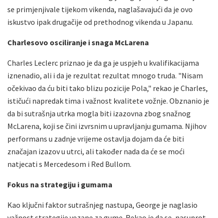
se primjenjivale tijekom vikenda, naglašavajući da je ovo
iskustvo ipak drugačije od prethodnog vikenda u Japanu.
Charlesovo osciliranje i snaga McLarena
Charles Leclerc priznao je da ga je uspjeh u kvalifikacijama
iznenadio, ali i da je rezultat rezultat mnogo truda. "Nisam
očekivao da ću biti tako blizu pozicije Pola," rekao je Charles,
ističući napredak tima i važnost kvalitete vožnje. Obznanio je
da bi sutrašnja utrka mogla biti izazovna zbog snažnog
McLarena, koji se čini izvrsnim u upravljanju gumama. Njihov
performans u zadnje vrijeme ostavlja dojam da će biti
značajan izazov u utrci, ali također nada da će se moći
natjecati s Mercedesom i Red Bullom.
Fokus na strategiju i gumama
Kao ključni faktor sutrašnjeg nastupa, George je naglasio
važnost strategije vezane za gume. Rekao je da se, nasuprot