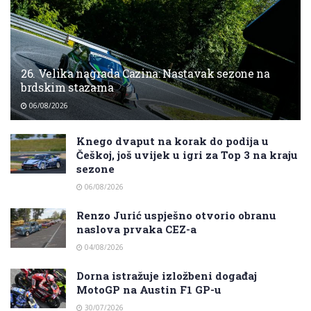
26. Velika nagrada Cazina: Nastavak sezone na
brdskim stazama
06/08/2026
Knego dvaput na korak do podija u
Češkoj, još uvijek u igri za Top 3 na kraju
sezone
06/08/2026
Renzo Jurić uspješno otvorio obranu
naslova prvaka CEZ-a
04/08/2026
Dorna istražuje izložbeni događaj
MotoGP na Austin F1 GP-u
30/07/2026