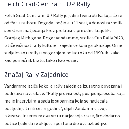
Felch Grad-Centralni UP Rally
Felch Grad-Centralni UP Rally je jedinstvena utrka koja će se
održati u subotu. Događaj počinje u 11 sati, a donosi raznolik
spektrum natjecanja kroz prekrasne prirodne krajolike
Gornjeg Michigana. Roger Vandamme, stolica Cup Rally 2023,
ističe važnost rally kulture i zajednice koja ga okružuje. On je
sudjelovao u rallyju na gornjem poluotoku od 1990-ih, kako
kao pomaćnik bratu, tako i kao vozač.
Značaj Rally Zajednice
Vandamme ističe kako je rally zajednica izuzetno povezana i
podržava nove ulaze. “Rally je ovisnost; posljednja osoba koja
me je intervjuirala sada je suparnica koja se natjecala
posljednje tri ili četiri godine”, dijeli Vandamme svoje
iskustvo. Interes za ovu vrstu natjecanja raste, što dodatno
potiče ljude da se uključe i postanu dio ove uzbudljive