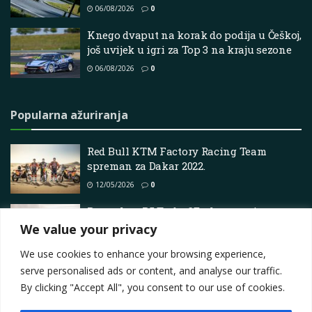
06/08/2026
0
Knego dvaput na korak do podija u Češkoj,
još uvijek u igri za Top 3 na kraju sezone
06/08/2026
0
Popularna ažuriranja
Red Bull KTM Factory Racing Team
spreman za Dakar 2022.
12/05/2026
0
Renaultov R5 Turbo 3E: ekstremni
električni odljev
We value your privacy
18/03/2025
0
We use cookies to enhance your browsing experience,
serve personalised ads or content, and analyse our traffic.
By clicking "Accept All", you consent to our use of cookies.