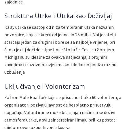
zajednice.
Struktura Utrke i Utrka kao Doživljaj
Rally utrka se sastoji od niza tempiranih utrka nazvanih
pozornice, koje se kreću od jedne do 25 milja. Natjecatelji
startaju jedan za drugim i bore se za najbolje vrijeme, pri
čemu je cilj doći do ciljne linije što brže. Ceste u Gornjem
Michiganu su idealne za ovakva natjecanja, s brojnim
zavojima i izazovnim uvjetima koji dodatno podižu razinu
uzbuđenja.
Uključivanje i Volonterizam
Za Iron Mule Road očekuje se prisutnost oko 60 volontera, a
organizatori pozivaju javnost da besplatno prisustvuju
događaju. Volontiranje može biti sjajan način da se doživi
atmosfera utrke, a svi zainteresirani imaju priliku postati
dijelom ovog uzbudljivog iskustva.