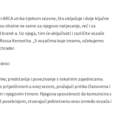
 ARCA utrka tijekom sezone, što uključuje i dvije ključne
u vitalne ne samo za njegovo natjecanje, već i za
brand-a. Uz njega, tim će uključivati i različite vozače
i Rossa Kensetha. „S vozačima koje imamo, očekujemo
chrader.
dnici
ke; predstavlja i povezivanje s lokalnim zajednicama.
s prljavštinom u ovoj sezoni, pružajući priliku članovima i
m i njegovim timom. Njegova sposobnost da komunicira s
oš posebnijom, stvarajući jedinstvenu vezu između vozača i