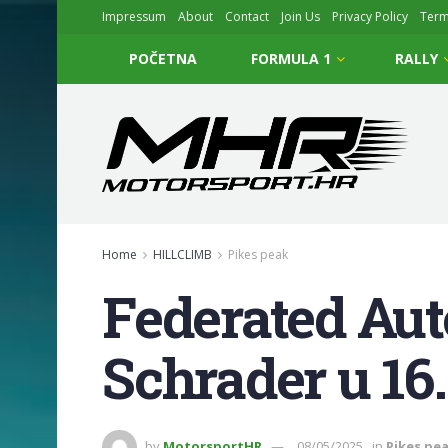
Impressum
About
Contact
Join Us
Privacy Policy
Ter
POČETNA
FORMULA 1
RALLY
Home
HILLCLIMB
Pikes peak
Federated Aut
Schrader u 16
by
MotorsportHR
08/05/2025
in
Pikes pe