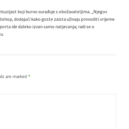
ntuzijast koji burno surađuje s obožavateljima. „Njegov
Bishop, dodajući kako goste zaista uživaju provoditi vrijeme
 sporta ide daleko izvan samo natjecanja; radi se o
u.
elds are marked
*