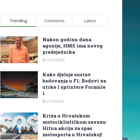
Trending
Comments
Latest
Nakon godinu dana
agonije, HMS ima novog
predsjednika
21/12/2025
Kako djeluje sustav
bodovanja u F1: Bodovi za
utrke i sprintere Formule
1
21/03/2025
Kriza u Hrvatskom
motociklističkom savezu:
Hitna akcija za spas
motosporta u Hrvatskoj!