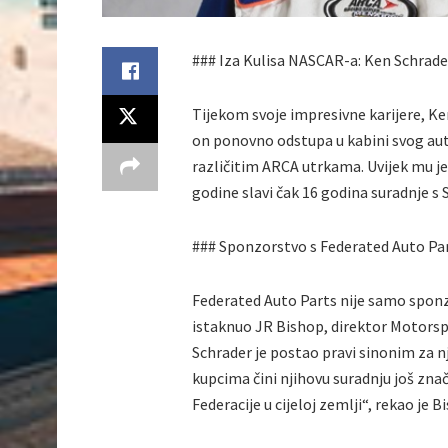
### Iza Kulisa NASCAR-a: Ken Schrade
Tijekom svoje impresivne karijere, Ke
on ponovno odstupa u kabini svog aut
različitim ARCA utrkama. Uvijek mu j
godine slavi čak 16 godina suradnje 
### Sponzorstvo s Federated Auto Pa
Federated Auto Parts nije samo sponzo
istaknuo JR Bishop, direktor Motorspo
Schrader je postao pravi sinonim za 
kupcima čini njihovu suradnju još zna
Federacije u cijeloj zemlji“, rekao je 