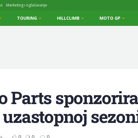
ms
Marketing i oglašavanje
TOURING
HILLCLIMB
MOTO GP
o Parts sponzorir
. uzastopnoj sezon
0
0
0
ak