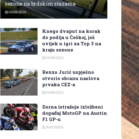
sezone na brdskim stazama
06/08/2026
Knego dvaput na korak
do podija u Češkoj, još
uvijek u igri za Top 3 na
kraju sezone
06/08/2026
Renzo Jurić uspješno
otvorio obranu naslova
prvaka CEZ-a
04/08/2026
Dorna istražuje izložbeni
događaj MotoGP na Austin
F1 GP-u
30/07/2026