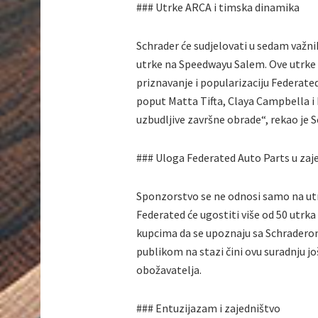
### Utrke ARCA i timska dinamika
Schrader će sudjelovati u sedam važnih
utrke na Speedwayu Salem. Ove utrke s
priznavanje i popularizaciju Federated 
poput Matta Tifta, Claya Campbella 
uzbudljive završne obrade“, rekao je S
### Uloga Federated Auto Parts u zaje
Sponzorstvo se ne odnosi samo na utr
Federated će ugostiti više od 50 utrka 
kupcima da se upoznaju sa Schradero
publikom na stazi čini ovu suradnju j
obožavatelja.
### Entuzijazam i zajedništvo