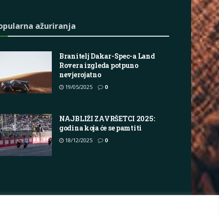
opularna ažuriranja
Branitelj Dakar-Spec-a Land
Rovera izgleda potpuno
nevjerojatno
19/05/2025
0
NAJBLIŽI ZAVRŠETCI 2025:
godina koja će se pamtiti
18/12/2025
0