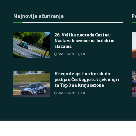
Najnovija ažuriranja
P
26. Velika nagrada Cazina:
Nastavak sezone na brdskim
stazama
06/08/2026
0
Knego dvaput na korak do
podija u Češkoj, još uvijek u igri
za Top 3 na kraju sezone
06/08/2026
0