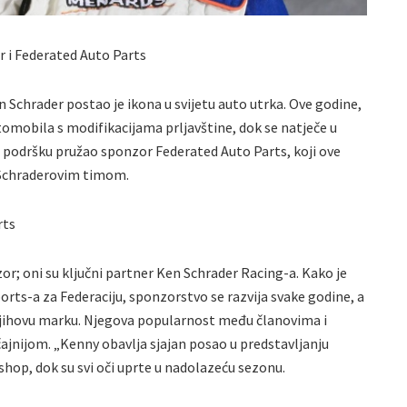
r i Federated Auto Parts
n Schrader postao je ikona u svijetu auto utrka. Ove godine,
omobila s modifikacijama prljavštine, dok se natječe u
e podršku pružao sponzor Federated Auto Parts, koji ove
s Schraderovim timom.
rts
r; oni su ključni partner Ken Schrader Racing-a. Kako je
rts-a za Federaciju, sponzorstvo se razvija svake godine, a
njihovu marku. Njegova popularnost među članovima i
čajnijom. „Kenny obavlja sjajan posao u predstavljanju
Bishop, dok su svi oči uprte u nadolazeću sezonu.