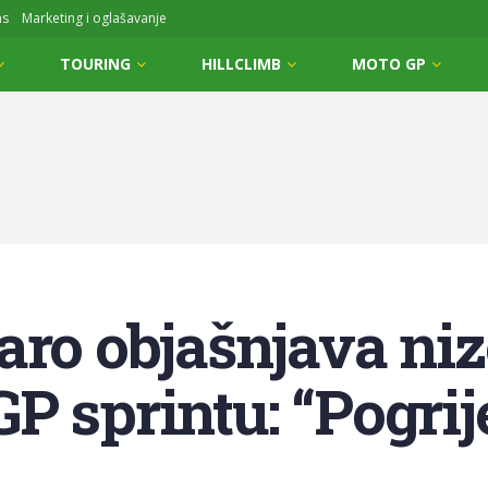
ms
Marketing i oglašavanje
TOURING
HILLCLIMB
MOTO GP
aro objašnjava ni
P sprintu: “Pogrij