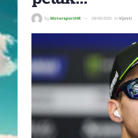
by
MotorsportHR
28/06/2025
in
Vijesti