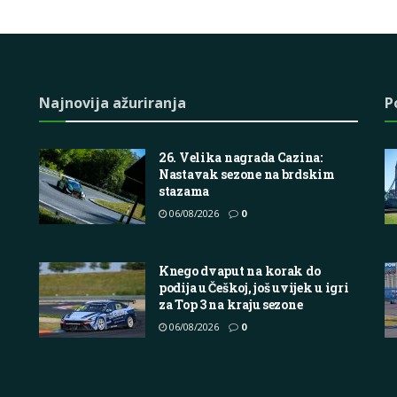
Najnovija ažuriranja
P
26. Velika nagrada Cazina:
Nastavak sezone na brdskim
stazama
06/08/2026
0
Knego dvaput na korak do
podija u Češkoj, još uvijek u igri
za Top 3 na kraju sezone
06/08/2026
0