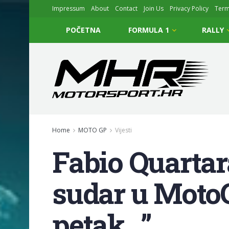
Impressum
About
Contact
Join Us
Privacy Policy
Ter
POČETNA
FORMULA 1
RALLY
Home
MOTO GP
Vijesti
Fabio Quartar
sudar u MotoG
petak…”