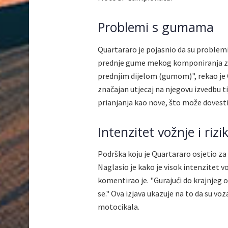
Problemi s gumama
Quartararo je pojasnio da su problemi 
prednje gume mekog komponiranja za s
prednjim dijelom (gumom)", rekao je 
značajan utjecaj na njegovu izvedbu 
prianjanja kao nove, što može doves
Intenzitet vožnje i riz
Podrška koju je Quartararo osjetio za v
Naglasio je kako je visok intenzitet v
komentirao je. "Gurajući do krajnjeg o
se." Ova izjava ukazuje na to da su voz
motocikala.