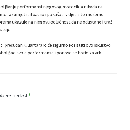
oboljšanju performansi njegovog motocikla nikada ne
o razumjeti situaciju i pokušati vidjeti što možemo
riprema ukazuje na njegovu odlučnost da ne odustane i traži
astup.
ti presudan. Quartararo će sigurno koristiti ovo iskustvo
poboljšao svoje performanse i ponovo se borio za vrh.
elds are marked
*