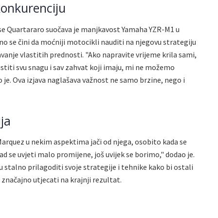
onkurenciju
 se Quartararo suočava je manjkavost Yamaha YZR-M1 u
 se čini da moćniji motocikli nauditi na njegovu strategiju
anje vlastitih prednosti. "Ako napravite vrijeme krila sami,
ristiti svu snagu i sav zahvat koji imaju, mi ne možemo
io je. Ova izjava naglašava važnost ne samo brzine, nego i
ja
 Marquez u nekim aspektima jači od njega, osobito kada se
ad se uvjeti malo promijene, još uvijek se borimo," dodao je.
 stalno prilagoditi svoje strategije i tehnike kako bi ostali
načajno utjecati na krajnji rezultat.