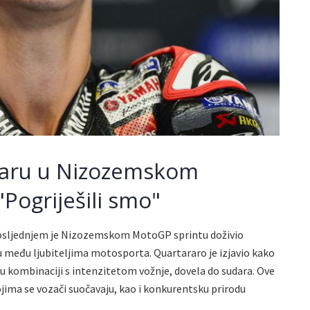
daru u Nizozemskom
Pogriješili smo"
posljednjem je Nizozemskom MotoGP sprintu doživio
u među ljubiteljima motosporta. Quartararo je izjavio kako
 u kombinaciji s intenzitetom vožnje, dovela do sudara. Ove
ojima se vozači suočavaju, kao i konkurentsku prirodu