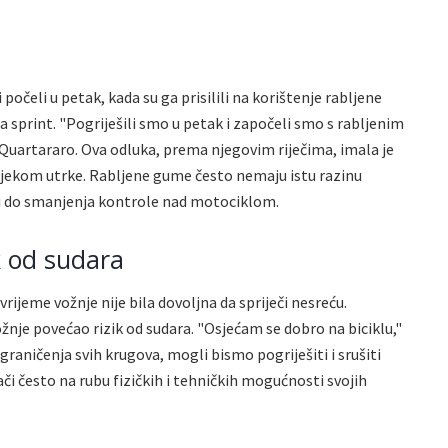
počeli u petak, kada su ga prisilili na korištenje rabljene
print. "Pogriješili smo u petak i započeli smo s rabljenim
Quartararo. Ova odluka, prema njegovim riječima, imala je
tijekom utrke. Rabljene gume često nemaju istu razinu
ti do smanjenja kontrole nad motociklom.
ik od sudara
rijeme vožnje nije bila dovoljna da spriječi nesreću.
ožnje povećao rizik od sudara. "Osjećam se dobro na biciklu,"
graničenja svih krugova, mogli bismo pogriješiti i srušiti
ači često na rubu fizičkih i tehničkih mogućnosti svojih