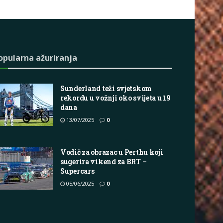
opularna ažuriranja
Sunderland teži svjetskom
rekordu u vožnji oko svijeta u 19
dana
13/07/2025
0
Vodič za obrazac u Perthu koji
sugerira vikend za BRT –
Supercars
05/06/2025
0