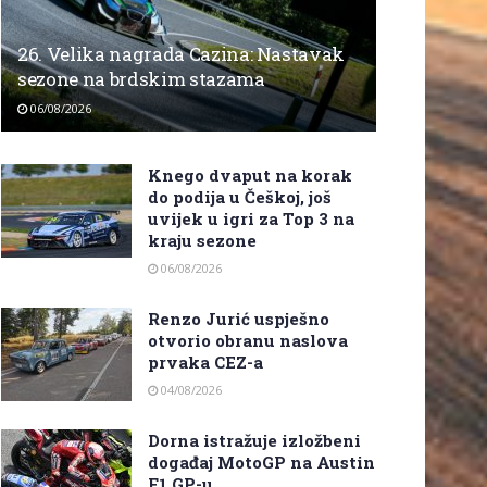
26. Velika nagrada Cazina: Nastavak
sezone na brdskim stazama
06/08/2026
Knego dvaput na korak
do podija u Češkoj, još
uvijek u igri za Top 3 na
kraju sezone
06/08/2026
Renzo Jurić uspješno
otvorio obranu naslova
prvaka CEZ-a
04/08/2026
Dorna istražuje izložbeni
događaj MotoGP na Austin
F1 GP-u