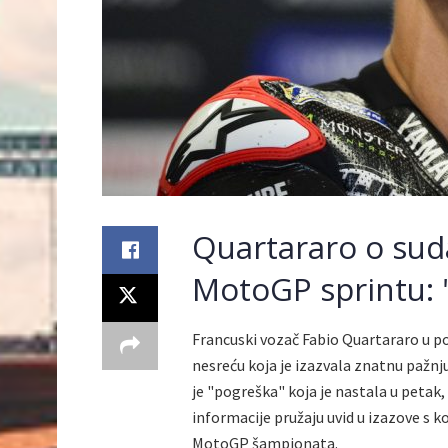
Quartararo o su
MotoGP sprintu: "
Francuski vozač Fabio Quartararo u 
nesreću koja je izazvala znatnu pažnj
je "pogreška" koja je nastala u petak,
informacije pružaju uvid u izazove s k
MotoGP šampionata.