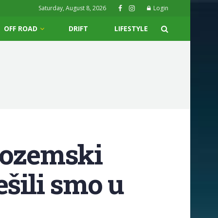
Saturday, August 8, 2026
Login
OFF ROAD
DRIFT
LIFESTYLE
zozemski
ešili smo u