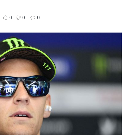
0
0
0