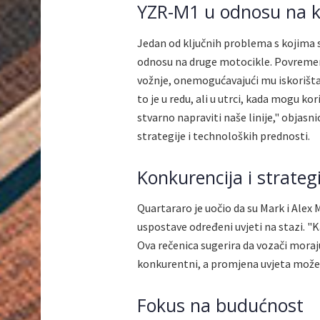
YZR-M1 u odnosu na k
Jedan od ključnih problema s kojima
odnosu na druge motocikle. Povremeno
vožnje, onemogućavajući mu iskorištav
to je u redu, ali u utrci, kada mogu ko
stvarno napraviti naše linije," objasn
strategije i technoloških prednosti.
Konkurencija i strategi
Quartararo je uočio da su Mark i Alex
uspostave određeni uvjeti na stazi. "K
Ova rečenica sugerira da vozači moraju
konkurentni, a promjena uvjeta može z
Fokus na budućnost