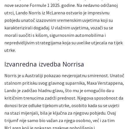
nove sezone Formule 1 2025. godine. Na nedavno održanoj
utrci, Lando Norris iz McLarena ostvario je impresivnu
pobjedu unatoč izazovnim vremenskim uvjetima koji su
karakterizirali događaj. U vlažnim uvjetima, vozači su se
morali suočiti s kišom, sigurnosnim automobilima i
nepredvidljivim strategijama koja su uvelike utjecala na tijek
utrke.
Izvanredna izvedba Norrisa
Norris je u Australiji pokazao nevjerojatnu smirenost. Unatoč
stalnom pritisku svog glavnog suparnika, Maxa Verstappena,
Lando je zadržao hladnu glavu, što mu je omogućilo da u
kritičnim trenucima zadrži prednost. Njegova sposobnost da
donosi brze odluke tijekom utrke, osobito kada su se uvjeti
na stazi mijenjali, bila je ključna za njegovu pobjedu. Ovaj
trijumf nije samo bio važan za njega osobno, već i za tim
McLaren koji je pokazao znakove poboljšanja i