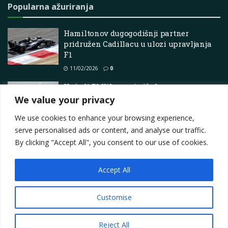
Popularna ažuriranja
Hamiltonov dugogodišnji partner
pridružen Cadillacu u ulozi upravljanja
F1
11/02/2026
0
Hoće li BMW uvesti više karavana u
Ameriku?
We value your privacy
14/06/2026
0
We use cookies to enhance your browsing experience,
serve personalised ads or content, and analyse our traffic.
By clicking "Accept All", you consent to our use of cookies.
Accept All
Impressum
About
Contact
Join Us
Privacy Policy
Terms
Marketing i oglašavanje
Customise
© 2025
Motorsport.hr
Reject All