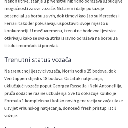
Nakon utrke, stanje u prvenstvu hibridno odražava uzbudljive
mogućnosti za sve vozače. McLaren i dalje pokazuje
potencijal za borbu za vrh, dok timovi kao što su Mercedes i
Ferrari također pokušavaju uspostaviti svoje mjesto u
konkurenciji. U međuvremenu, trenutne bodovne ljestvice
otkrivaju kako se svaka utrka izravno odražava na borbu za
titulu i momčadski poredak.
Trenutni status vozača
Na trenutnoj ljestvici vozača, Norris vodi s 25 bodova, dok
Verstappen slijedi s 18 bodova. Ostatak natjecanja,
uključujući vozače poput Georgea Russella i Neki Antonellija,
pruža dodatne razine uzbuđenja. Sve to dokazuje koliko je
Formula 1 kompleksna i koliko novih generacija vozača ulaze
u svijet vrhunskog natjecanja, donoseći fresh pristup i stil
vožnje.