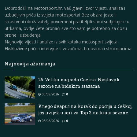
Dobrodošli na Motorsport.hr, vaš glavni izvor vijesti, analiza i
uzbudljivih priča iz svijeta motosporta! Bez obzira jeste li
strastveni obožavatelj, povremeni pratitelj ili sami sudjelujete u
utrkama, ovdje ćete pronaći sve što vam je potrebno za dozu
brzine i uzbuđenja
Najnovije vijesti i analize iz svih kutaka motosport svijeta.
Ekskluzivne priče i intervjue s vozačima, timovima i stručnjacima.
Najnovija ažuriranja
26. Velika nagrada Cazina: Nastavak
sezone na brdskim stazama
06/08/2026
0
Knego dvaput na korak do podija u Češkoj,
još uvijek u igri za Top 3 na kraju sezone
06/08/2026
0