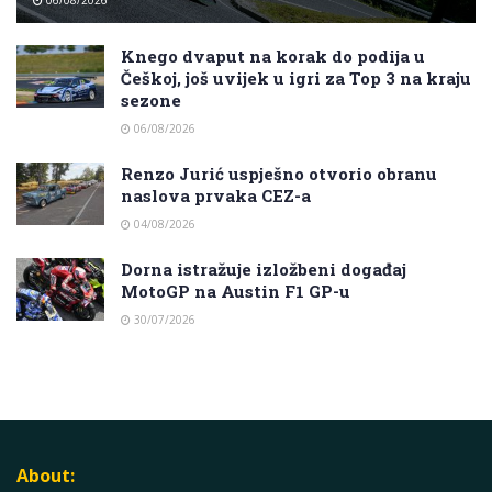
06/08/2026
Knego dvaput na korak do podija u
Češkoj, još uvijek u igri za Top 3 na kraju
sezone
06/08/2026
Renzo Jurić uspješno otvorio obranu
naslova prvaka CEZ-a
04/08/2026
Dorna istražuje izložbeni događaj
MotoGP na Austin F1 GP-u
30/07/2026
About: