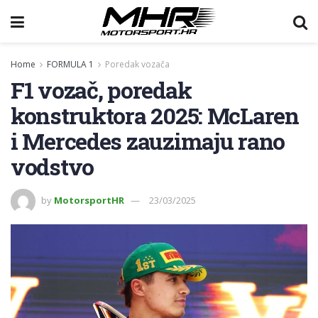
Home
FORMULA 1
Poredak vozača
F1 vozač, poredak
konstruktora 2025: McLaren
i Mercedes zauzimaju rano
vodstvo
by
MotorsportHR
23/03/2025