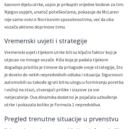
kasnom dijelu utrke, uspio je prikupiti vrijedne bodove za tim.
Njegov uspjeh, unatoč poteškoćama, pokazuje da McLaren
nije samo ovisi o Norrisovim sposobnostima, već da oba
vozača aktivno doprinose timu.
Vremenski uvjeti i strategije
Vremenski uvjeti tijekom utrke bili su ključni faktor koji je
utjecao na mnoge vozače. Kiša koja je padala tijekom
događaja prisilila je timove da prilagode svoje strategije, što
je dovelo do nekih nepredvidivih odluka i situacija. Sigurnosni
automobili su takođe igrali bitnu ulogu u formiranju poretka
i vožnji na stazi, stvarajući prilike i izazove za sve
natjecatelje. Ova dinamika dodatno je pojačala uzbuđenje
utrke i pokazala koliko je Formula 1 nepredvidiva.
Pregled trenutne situacije u prvenstvu