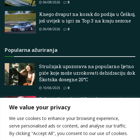
06/08/2026
0
Knego dvaput na korak do podija u Češkoj,
još uvijek u igri za Top 3 na kraju sezone
06/08/2026
0
Popularna ažuriranja
Stručnjak upozorava na popularno ljetno
piće koje može uzrokovati dehidraciju dok
Škotska dosegne 20°C
10/06/2025
0
Zašto je Jonathan Wheatley napustio
Audi – ide li u Aston Martin?
We value your privacy
22/03/2026
0
We use cookies to enhance your browsing experience,
serve personalised ads or content, and analyse our traffic.
By clicking "Accept All", you consent to our use of cookies.