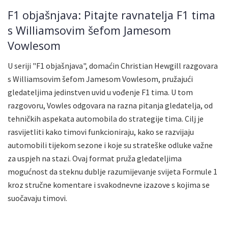
F1 objašnjava: Pitajte ravnatelja F1 tima
s Williamsovim šefom Jamesom
Vowlesom
U seriji "F1 objašnjava", domaćin Christian Hewgill razgovara
s Williamsovim šefom Jamesom Vowlesom, pružajući
gledateljima jedinstven uvid u vođenje F1 tima. U tom
razgovoru, Vowles odgovara na razna pitanja gledatelja, od
tehničkih aspekata automobila do strategije tima. Cilj je
rasvijetliti kako timovi funkcioniraju, kako se razvijaju
automobili tijekom sezone i koje su strateške odluke važne
za uspjeh na stazi. Ovaj format pruža gledateljima
mogućnost da steknu dublje razumijevanje svijeta Formule 1
kroz stručne komentare i svakodnevne izazove s kojima se
suočavaju timovi.