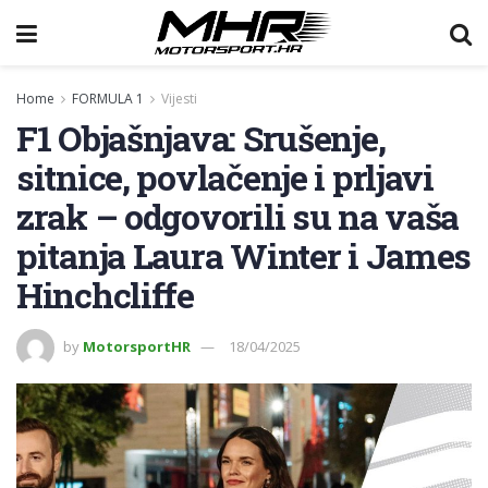
Home
FORMULA 1
Vijesti
F1 Objašnjava: Srušenje,
sitnice, povlačenje i prljavi
zrak – odgovorili su na vaša
pitanja Laura Winter i James
Hinchcliffe
by
MotorsportHR
18/04/2025