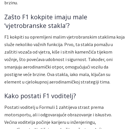
brzinu.
Zašto F1 kokpite imaju male
‘vjetrobranske stakla’?
F1 kokpiti su opremljeni malim vjetrobranskim staklima koja
služe nekoliko važnih funkcija. Prvo, ta stakla pomažu u
zaštiti vozača od vjetra, kiše i sitnih kamenčića tijekom
vožnje, što povećava udobnost i sigurnost. Također, oni
smanjuju aerodinamički otpor, omogućujući vozilu da
postigne veće brzine. Ova stakla, iako mala, ključan su
element u cjelokupnoj aerodinamičkoj strategiji tima.
Kako postati F1 voditelj?
Postati voditelj u Formuli 1 zahtijeva strast prema
motorsportu, ali i odgovarajuće obrazovanje i iskustvo.
Većina voditelja počinje karijeru u inženjeringu,