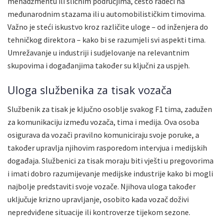
menadžmentu ili sličnim područjima, često radeći na
međunarodnim stazama ili u automobilističkim timovima.
Važno je steći iskustvo kroz različite uloge – od inženjera do
tehničkog direktora – kako bi se razumjeli svi aspekti tima.
Umrežavanje u industriji i sudjelovanje na relevantnim
skupovima i događanjima također su ključni za uspjeh.
Uloga službenika za tisak vozača
Službenik za tisak je ključno osoblje svakog F1 tima, zadužen
za komunikaciju između vozača, tima i medija. Ova osoba
osigurava da vozači pravilno komuniciraju svoje poruke, a
također upravlja njihovim rasporedom intervjua i medijskih
događaja. Službenici za tisak moraju biti vješti u pregovorima
i imati dobro razumijevanje medijske industrije kako bi mogli
najbolje predstaviti svoje vozače. Njihova uloga također
uključuje krizno upravljanje, osobito kada vozač doživi
nepredviđene situacije ili kontroverze tijekom sezone.