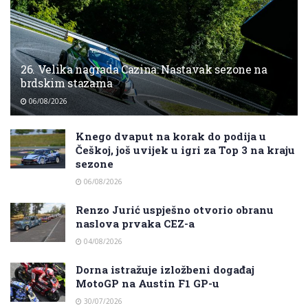
26. Velika nagrada Cazina: Nastavak sezone na
brdskim stazama
06/08/2026
Knego dvaput na korak do podija u
Češkoj, još uvijek u igri za Top 3 na kraju
sezone
06/08/2026
Renzo Jurić uspješno otvorio obranu
naslova prvaka CEZ-a
04/08/2026
Dorna istražuje izložbeni događaj
MotoGP na Austin F1 GP-u
30/07/2026