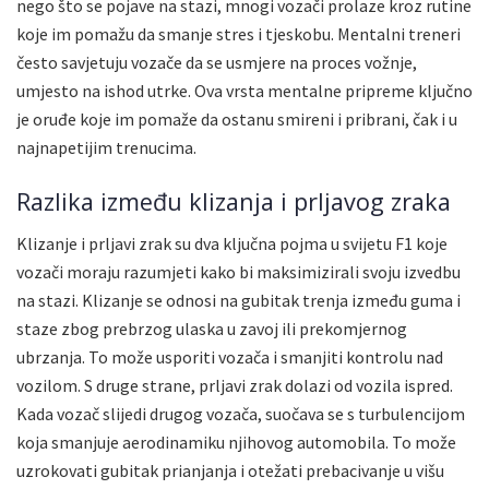
nego što se pojave na stazi, mnogi vozači prolaze kroz rutine
koje im pomažu da smanje stres i tjeskobu. Mentalni treneri
često savjetuju vozače da se usmjere na proces vožnje,
umjesto na ishod utrke. Ova vrsta mentalne pripreme ključno
je oruđe koje im pomaže da ostanu smireni i pribrani, čak i u
najnapetijim trenucima.
Razlika između klizanja i prljavog zraka
Klizanje i prljavi zrak su dva ključna pojma u svijetu F1 koje
vozači moraju razumjeti kako bi maksimizirali svoju izvedbu
na stazi. Klizanje se odnosi na gubitak trenja između guma i
staze zbog prebrzog ulaska u zavoj ili prekomjernog
ubrzanja. To može usporiti vozača i smanjiti kontrolu nad
vozilom. S druge strane, prljavi zrak dolazi od vozila ispred.
Kada vozač slijedi drugog vozača, suočava se s turbulencijom
koja smanjuje aerodinamiku njihovog automobila. To može
uzrokovati gubitak prianjanja i otežati prebacivanje u višu