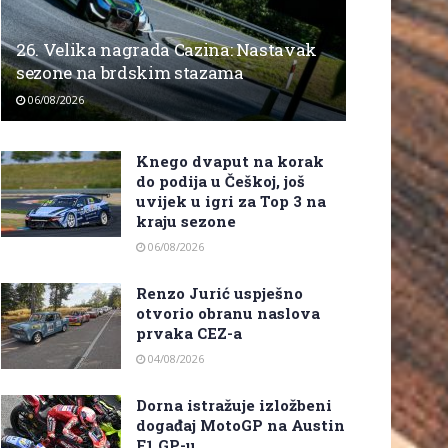
26. Velika nagrada Cazina: Nastavak
sezone na brdskim stazama
06/08/2026
Knego dvaput na korak
do podija u Češkoj, još
uvijek u igri za Top 3 na
kraju sezone
06/08/2026
Renzo Jurić uspješno
otvorio obranu naslova
prvaka CEZ-a
04/08/2026
Dorna istražuje izložbeni
događaj MotoGP na Austin
F1 GP-u