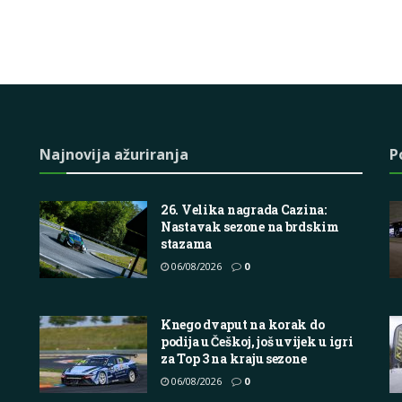
Najnovija ažuriranja
P
26. Velika nagrada Cazina:
Nastavak sezone na brdskim
stazama
06/08/2026
0
Knego dvaput na korak do
podija u Češkoj, još uvijek u igri
za Top 3 na kraju sezone
06/08/2026
0