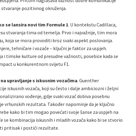
euspjeha. Pritom naglašava važnost dobre komunikacije
a stvaranje pozitivnog okruženja.
o se lansira novi tim Formule 1
. U kontekstu Cadillaca,
cesu stvaranja tima od temelja. Prvo i najvažnije, tim mora
iju, koja se mora provoditi kroz svaki aspekt poslovanja.
ere, tehničare i vozače – ključni je faktor za uspjeh.
nja i timske kulture od presudne važnosti, posebice kada se
 impact u konkurentnom svijetu F1.
 na upravljanje s iskusnim vozačima
. Guenther
e iskusnih vozača, koji su često i dalje ambiciozni i željni
sonalizirano vođenje, gdje svaki vozač dobiva posebnu
je vrhunskih rezultata. Također napominje da je ključno
trebe kako bi tim mogao povećati svoje šanse za uspjeh na
 će se kombinacija iskusnih i mladih vozača kako bi se stvorio
 pritisak i postići rezultate.