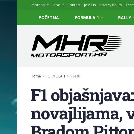
Impressum
About
Contact
Join Us
Privacy Policy
Ter
POČETNA
FORMULA 1
RALLY
Home
FORMULA 1
Vijesti
F1 objašnjava
novajlijama, 
Bradom Pitt