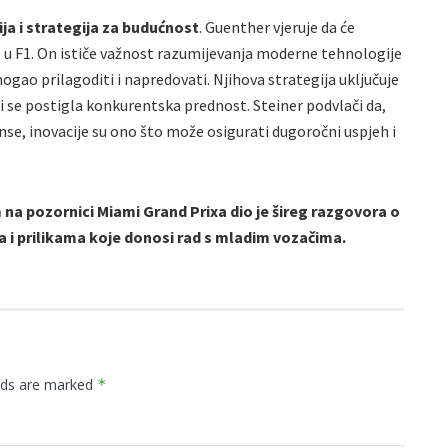
ja i strategija za budućnost
. Guenther vjeruje da će
upe u F1. On ističe važnost razumijevanja moderne tehnologije
mogao prilagoditi i napredovati. Njihova strategija uključuje
 bi se postigla konkurentska prednost. Steiner podvlači da,
se, inovacije su ono što može osigurati dugoročni uspjeh i
a pozornici Miami Grand Prixa dio je šireg razgovora o
a i prilikama koje donosi rad s mladim vozačima.
elds are marked
*