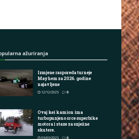
opularna ažuriranja
Izmjene rasporeda turneje
Mayhem za 2026. godine
najavljene
12/12/2025
0
Ovaj kei kamion ima
turbopunjeno srce superbike
motora i staze za snježne
skutere.
05/03/2025
0