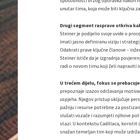
sposobnosti brzog oporavka nakon n
unutar tima, koja može biti ključna z
Drugi segment rasprave otkriva kak
Steiner je podijelio svoje uvide o pro
imati jasno definiranu viziju i strateg
Odabrati prave ključne članove – inženj
Steiner ističe da je izgradnja povjere
radi o novom timu koji želi napraviti
U trećem dijelu, fokus se prebacuje
prepoznaje izazov održavanja motivacij
uspjeha. Njegov pristup uključuje per
pažnju i resurse potrebne za postizan
slušati vozače i razumjeti njihove po
stazi. U kontekstu Cadillaca, koristit
snažan temeljan tim koji može izdržati