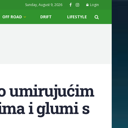
Sunday, August 9, 2026
Login
OFF ROAD
DRIFT
LIFESTYLE
 o umirujućim
ima i glumi s