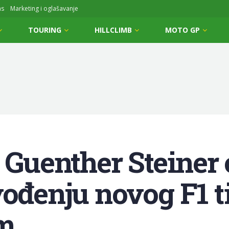
ms
Marketing i oglašavanje
TOURING
HILLCLIMB
MOTO GP
: Guenther Steiner
vođenju novog F1 t
om