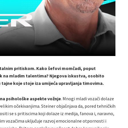
 stalnim pritiskom. Kako šefovi momčadi, poput
sak na mladim talentima? Njegova iskustva, osobito
tajne koje stoje iza umijeća upravljanja timovima.
 na psihološke aspekte vožnje
. Mnogi mladi vozači dolaze
 velikim očekivanjima. Steiner objašnjava da, pored tehničkih
siti se s pritiscima koji dolaze iz medija, fanova i, naravno,
dim vozačima uključuje razvoj emocionalne otpornosti i