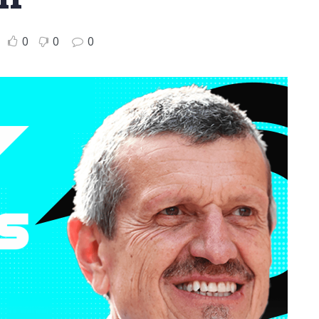
0
0
0