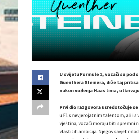
U svijetu Formule 1, vozači su pod
Guenthera Steinera, drže taj priti
nakon vođenja Haas tima, otkrivaju 
Prvi dio razgovora usredotočuje se
u F1 s nevjerojatnim talentom, ali i s
vještina, vozači moraju biti spremni no
vlastitih ambicija. Njegov savjet mla