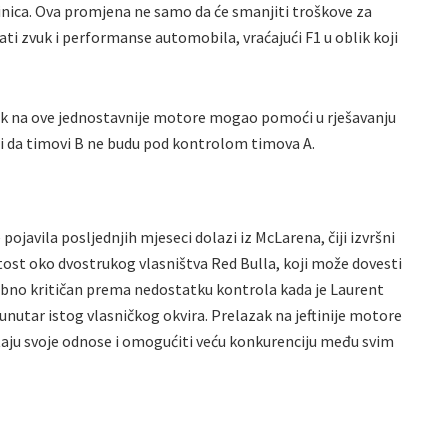
inica. Ova promjena ne samo da će smanjiti troškove za
ti zvuk i performanse automobila, vraćajući F1 u oblik koji
ak na ove jednostavnije motore mogao pomoći u rješavanju
i da timovi B ne budu pod kontrolom timova A.
pojavila posljednjih mjeseci dolazi iz McLarena, čiji izvršni
tost oko dvostrukog vlasništva Red Bulla, koji može dovesti
ebno kritičan prema nedostatku kontrola kada je Laurent
nutar istog vlasničkog okvira. Prelazak na jeftinije motore
taju svoje odnose i omogućiti veću konkurenciju među svim