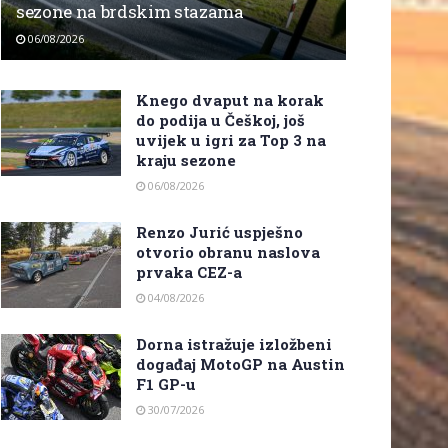
sezone na brdskim stazama
06/08/2026
Knego dvaput na korak
do podija u Češkoj, još
uvijek u igri za Top 3 na
kraju sezone
06/08/2026
Renzo Jurić uspješno
otvorio obranu naslova
prvaka CEZ-a
04/08/2026
Dorna istražuje izložbeni
događaj MotoGP na Austin
F1 GP-u
30/07/2026