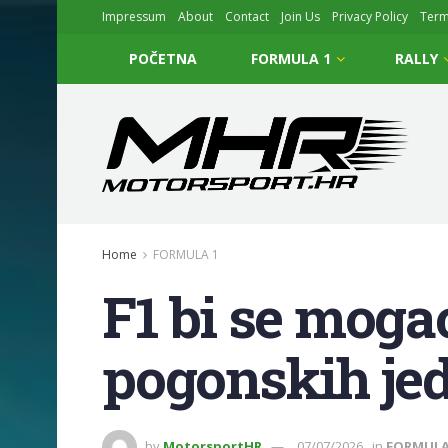
Impressum
About
Contact
Join Us
Privacy Policy
Ter
POČETNA
FORMULA 1
RALLY
Home
FORMULA 1
F1 bi se mog
pogonskih jed
by
MotorsportHR
07/07/2026
in
FORMULA