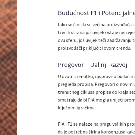
Budućnost F1 i Potencijal
Iako se čini da se većina proizvođa
trećih strana još uvijek ostaje neizvje
ovu sferu, još uvijek teži zadržavanju 
proizvođači priključiti ovom trendu.
Pregovori i Daljnji Razvoj
U ovom trenutku, rasprave o budući
pregleda propisa. Pregovori o novim 
trenutnog ciklusa propisa do kraja se
smatraju da bi FIA mogla unijeti pro
ključnim igračima.
FIA i F1 se nalaze na pragu velikih p
da je potrebna širina konsenzusa kako