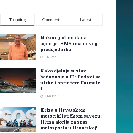
Trending
Comments
Latest
Nakon godinu dana
agonije, HMS ima novog
predsjednika
21/12/2025
Kako djeluje sustav
bodovanja u F1: Bodovi za
utrke i sprintere Formule
1
21/03/2025
Kriza u Hrvatskom
motociklističkom savezu:
Hitna akcija za spas
motosporta u Hrvatskoj!