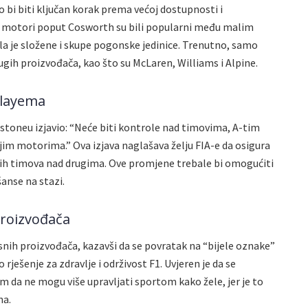
bi biti ključan korak prema većoj dostupnosti i
, motori poput Cosworth su bili popularni među malim
la je složene i skupe pogonske jedinice. Trenutno, samo
gih proizvođača, kao što su McLaren, Williams i Alpine.
layema
stoneu izjavio: “Neće biti kontrole nad timovima, A-tim
jim motorima.” Ova izjava naglašava želju FIA-e da osigura
kih timova nad drugima. Ove promjene trebale bi omogućiti
anse na stazi.
Proizvođača
nih proizvođača, kazavši da se povratak na “bijele oznake”
ešenje za zdravlje i održivost F1. Uvjeren je da se
m da ne mogu više upravljati sportom kako žele, jer je to
na.