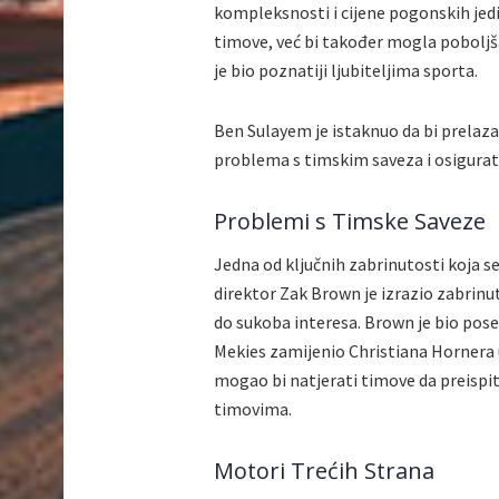
kompleksnosti i cijene pogonskih jed
timove, već bi također mogla poboljša
je bio poznatiji ljubiteljima sporta.
Ben Sulayem je istaknuo da bi prelaz
problema s timskim saveza i osigurat
Problemi s Timske Saveze
Jedna od ključnih zabrinutosti koja se 
direktor Zak Brown je izrazio zabrinu
do sukoba interesa. Brown je bio pos
Mekies zamijenio Christiana Hornera u
mogao bi natjerati timove da preispi
timovima.
Motori Trećih Strana