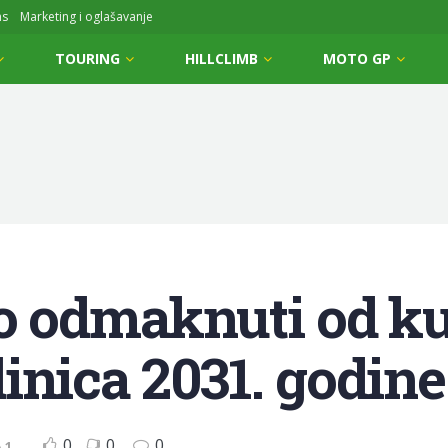
ms
Marketing i oglašavanje
TOURING
HILLCLIMB
MOTO GP
ao odmaknuti od k
inica 2031. godine
0
0
0
 1