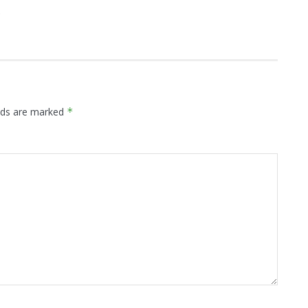
.
elds are marked
*