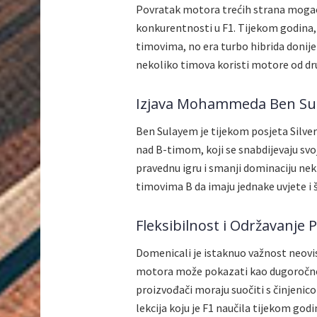
Povratak motora trećih strana mogao 
konkurentnosti u F1. Tijekom godina
timovima, no era turbo hibrida donije
nekoliko timova koristi motore od dru
Izjava Mohammeda Ben Su
Ben Sulayem je tijekom posjeta Silver
nad B-timom, koji se snabdijevaju svo
pravednu igru i smanji dominaciju ne
timovima B da imaju jednake uvjete i š
Fleksibilnost i Održavanje 
Domenicali je istaknuo važnost neovis
motora može pokazati kao dugoročno rj
proizvođači moraju suočiti s činjenico
lekcija koju je F1 naučila tijekom godi