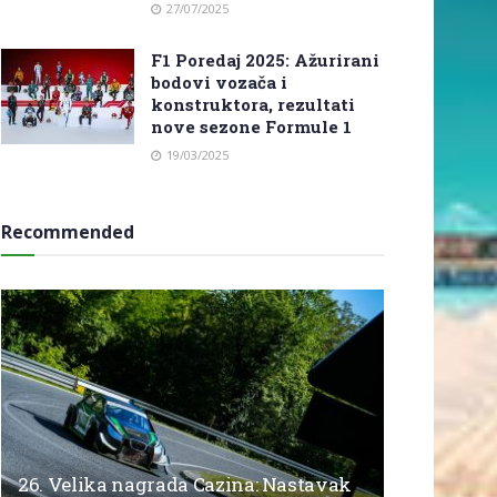
27/07/2025
F1 Poredaj 2025: Ažurirani
bodovi vozača i
konstruktora, rezultati
nove sezone Formule 1
19/03/2025
Recommended
26. Velika nagrada Cazina: Nastavak