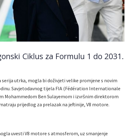
onski Ciklus za Formulu 1 do 2031.
a serija utrka, mogla bi doživjeti velike promjene s novim
godinu. Savjetodavnog tijela FIA (Fédération Internationale
ikom Mohammedom Ben Sulayemom i izvršnim direktorom
raju prijedlog za prelazak na jeftinije, V8 motore.
ogla uvesti V8 motore s atmosferom, uz smanjenje