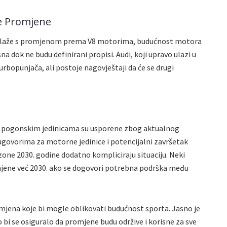
ne Promjene
ča slaže s promjenom prema V8 motorima, budućnost motora
sna dok ne budu definirani propisi. Audi, koji upravo ulazi u
turbopunjača, ali postoje nagovještaji da će se drugi
m pogonskim jedinicama su usporene zbog aktualnog
ugovorima za motorne jedinice i potencijalni završetak
zone 2030. godine dodatno kompliciraju situaciju. Neki
mjene već 2030. ako se dogovori potrebna podrška među
romjena koje bi mogle oblikovati budućnost sporta. Jasno je
 bi se osiguralo da promjene budu održive i korisne za sve