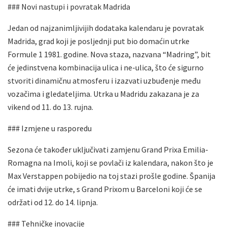
### Novi nastupi i povratak Madrida
Jedan od najzanimljivijih dodataka kalendaru je povratak
Madrida, grad koji je posljednji put bio domaćin utrke
Formule 1 1981. godine. Nova staza, nazvana “Madring”, bit
će jedinstvena kombinacija ulica i ne-ulica, što će sigurno
stvoriti dinamičnu atmosferu i izazvati uzbuđenje među
vozačima i gledateljima. Utrka u Madridu zakazana je za
vikend od 11. do 13. rujna.
### Izmjene u rasporedu
Sezona će također uključivati zamjenu Grand Prixa Emilia-
Romagna na Imoli, koji se povlači iz kalendara, nakon što je
Max Verstappen pobijedio na toj stazi prošle godine. Španija
će imati dvije utrke, s Grand Prixom u Barceloni koji će se
održati od 12. do 14. lipnja.
### Tehničke inovacije