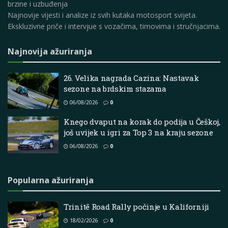
brzine i uzbuđenja
Najnovije vijesti i analize iz svih kutaka motosport svijeta.
Ekskluzivne priče i intervjue s vozačima, timovima i stručnjacima.
Najnovija ažuriranja
26. Velika nagrada Cazina: Nastavak
sezone na brdskim stazama
06/08/2026
0
Knego dvaput na korak do podija u Češkoj,
još uvijek u igri za Top 3 na kraju sezone
06/08/2026
0
Popularna ažuriranja
Trinitē Road Rally počinje u Kaliforniji
18/02/2026
0