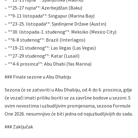
– **25-27 rujna**: Azerbejdžan (Baku)
– **9-11 listopada**: Singapur (Marina Bay)
– **23-25. listopada**: Sjedinjene Države (Austin)
– **30. listopada-1. studenog**: Meksiko (Mexico City)
– **6-8 studenog**: Brazil (Interlagos)
– **19-21 studenog**: Las Vegas (Las Vegas)
– **27-29 studenog**: Katar (Lusail)
– **4-6 prosinca**: Abu Dhabi (Yas Marina)
### Finale sezone u Abu Dhabiju
Sezona će se zatvoriti u Abu Dhabiju, od 4. do 6. prosinca, gdje
će vozači imati priliku boriti se za završne bodove u sezoni. S
ovim novostima i uzbudljivim promjenama, sezona Formule
One 2026. nesumnjivo će biti jedna od najuzbudljivijih do sada.
### Zaključak