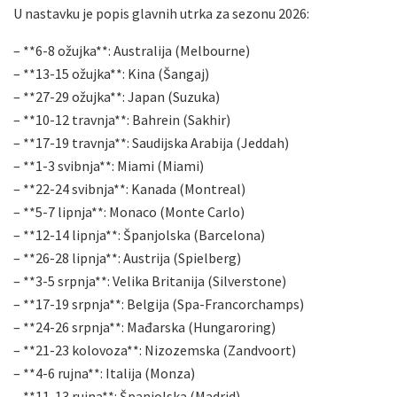
U nastavku je popis glavnih utrka za sezonu 2026:
– **6-8 ožujka**: Australija (Melbourne)
– **13-15 ožujka**: Kina (Šangaj)
– **27-29 ožujka**: Japan (Suzuka)
– **10-12 travnja**: Bahrein (Sakhir)
– **17-19 travnja**: Saudijska Arabija (Jeddah)
– **1-3 svibnja**: Miami (Miami)
– **22-24 svibnja**: Kanada (Montreal)
– **5-7 lipnja**: Monaco (Monte Carlo)
– **12-14 lipnja**: Španjolska (Barcelona)
– **26-28 lipnja**: Austrija (Spielberg)
– **3-5 srpnja**: Velika Britanija (Silverstone)
– **17-19 srpnja**: Belgija (Spa-Francorchamps)
– **24-26 srpnja**: Mađarska (Hungaroring)
– **21-23 kolovoza**: Nizozemska (Zandvoort)
– **4-6 rujna**: Italija (Monza)
– **11-13 rujna**: Španjolska (Madrid)