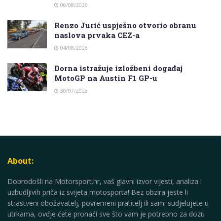
06/08/2026
Renzo Jurić uspješno otvorio obranu
naslova prvaka CEZ-a
04/08/2026
Dorna istražuje izložbeni događaj
MotoGP na Austin F1 GP-u
30/07/2026
About:
Dobrodošli na Motorsport.hr, vaš glavni izvor vijesti, analiza i
uzbudljivih priča iz svijeta motosporta! Bez obzira jeste li
strastveni obožavatelj, povremeni pratitelj ili sami sudjelujete u
utrkama, ovdje ćete pronaći sve što vam je potrebno za dozu