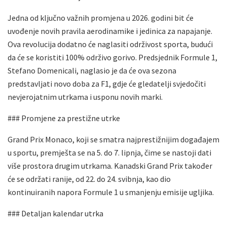
Jedna od ključno važnih promjena u 2026. godini bit će
uvođenje novih pravila aerodinamike i jedinica za napajanje.
Ova revolucija dodatno će naglasiti održivost sporta, budući
da će se koristiti 100% održivo gorivo. Predsjednik Formule 1,
Stefano Domenicali, naglasio je da će ova sezona
predstavljati novo doba za F1, gdje će gledatelji svjedočiti
nevjerojatnim utrkama i usponu novih marki.
### Promjene za prestižne utrke
Grand Prix Monaco, koji se smatra najprestižnijim događajem
u sportu, premješta se na 5. do 7. lipnja, čime se nastoji dati
više prostora drugim utrkama. Kanadski Grand Prix također
će se održati ranije, od 22. do 24. svibnja, kao dio
kontinuiranih napora Formule 1 u smanjenju emisije ugljika.
### Detaljan kalendar utrka