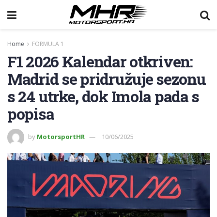
Home
FORMULA 1
F1 2026 Kalendar otkriven:
Madrid se pridružuje sezonu
s 24 utrke, dok Imola pada s
popisa
by
MotorsportHR
10/06/2025