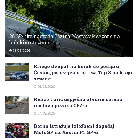
26. Velika nagrada Cazina: Nastavak sezone na
brdskim stazama
06/08/2026
Knego dvaput na korak do podija u
Češkoj, još uvijek u igri za Top 3 na kraju
sezone
06/08/2026
Renzo Jurić uspješno otvorio obranu
naslova prvaka CEZ-a
04/08/2026
Dorna istražuje izložbeni događaj
MotoGP na Austin F1 GP-u