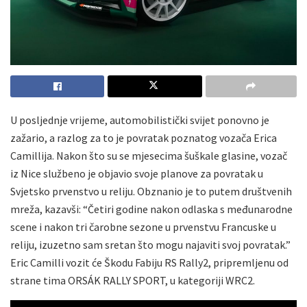
U posljednje vrijeme, automobilistički svijet ponovno je
zažario, a razlog za to je povratak poznatog vozača Erica
Camillija. Nakon što su se mjesecima šuškale glasine, vozač
iz Nice službeno je objavio svoje planove za povratak u
Svjetsko prvenstvo u reliju. Obznanio je to putem društvenih
mreža, kazavši: “Četiri godine nakon odlaska s međunarodne
scene i nakon tri čarobne sezone u prvenstvu Francuske u
reliju, izuzetno sam sretan što mogu najaviti svoj povratak.”
Eric Camilli vozit će Škodu Fabiju RS Rally2, pripremljenu od
strane tima ORSÁK RALLY SPORT, u kategoriji WRC2.