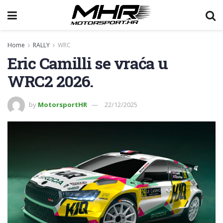
Home
RALLY
WRC
Eric Camilli se vraća u
WRC2 2026.
by
MotorsportHR
22/12/2025