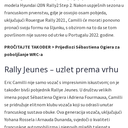
modela Hyundai i20N Rally2 Step 2. Nakon uspješnih sezona u
francuskom prvenstvu, gdje je osvojio osam pobjeda,
uključujući Rouergue Rally 2021., Camilli će morati ponovno
pronaći svoju formu na šljunku, s obzirom na to da se tom
površinom nije susreo od utrke u Portugalu 2022. godine.
PROČITAJTE TAKOĐER > Prijedlozi Sébastiena Ogiera za
poboljšanje WRC-a
Rally Jeunes – uzlet prema vrhu
Eric Camilli nije samo vozač s impresivnim iskustvom; on je
također bivši pobjednik Rallye Jeunes. U društvu velikih
imena poput Sébastiena Ogiera i Adriena Fourmauxa, Camilli
se pridružuje elitnom klubu vozača koji su odrasli unutar
francuskog sustava obuke. Ova generacija vozača, uključujući
Yohana Rossela i Arnauda Dunanda, svjedoči o kvaliteti
francuskog automobilizma i njegovih mladih talenata.