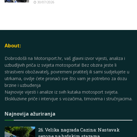
30/07/2026
About:
Dobrodošli na Motorsport.hr, vaš glavni izvor vijesti, analiza i
uzbudljivih priča iz svijeta motosporta! Bez obzira jeste li
strastveni obožavatelj, povremeni pratitelj ili sami sudjelujete u
utrkama, ovdje ćete pronaći sve što vam je potrebno za dozu
brzine i uzbuđenja
Najnovije vijesti i analize iz svih kutaka motosport svijeta.
Ekskluzivne priče i intervjue s vozačima, timovima i stručnjacima.
Najnovija ažuriranja
26. Velika nagrada Cazina: Nastavak
sezone na brdskim stazama