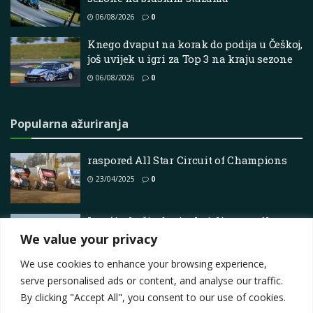
06/08/2026
0
Knego dvaput na korak do podija u Češkoj,
još uvijek u igri za Top 3 na kraju sezone
06/08/2026
0
Popularna ažuriranja
raspored All Star Circuit of Champions
23/04/2025
0
Leteći trkači u brzim letjelicama odlaze u
Shell V-Power Motorsport Park u Bendu
We value your privacy
08/05/2026
0
We use cookies to enhance your browsing experience,
serve personalised ads or content, and analyse our traffic.
By clicking "Accept All", you consent to our use of cookies.