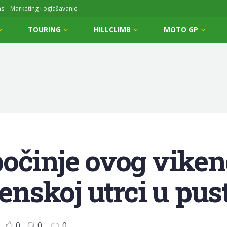
ms
Marketing i oglašavanje
TOURING
HILLCLIMB
MOTO GP
očinje ovog viken
renskoj utrci u pust
0
0
0