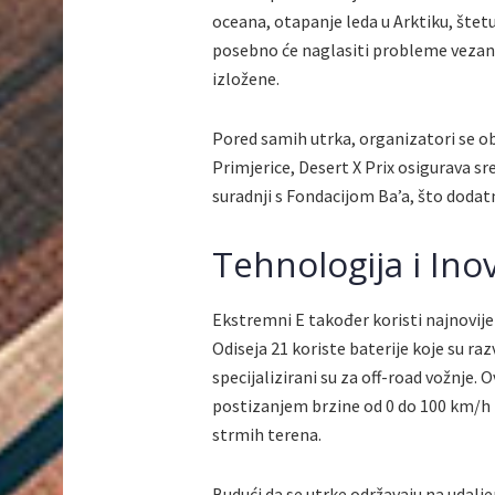
oceana, otapanje leda u Arktiku, štet
posebno će naglasiti probleme vezane u
izložene.
Pored samih utrka, organizatori se ob
Primjerice, Desert X Prix osigurava 
suradnji s Fondacijom Ba’a, što dodat
Tehnologija i Inov
Ekstremni E također koristi najnovije
Odiseja 21 koriste baterije koje su r
specijalizirani su za off-road vožnje
postizanjem brzine od 0 do 100 km/h 
strmih terena.
Budući da se utrke održavaju na udalj