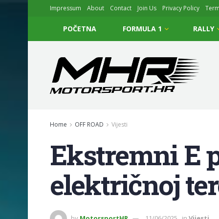
Impressum
About
Contact
Join Us
Privacy Policy
Ter
POČETNA
FORMULA 1
RALLY
Home
OFF ROAD
Vijesti
Ekstremni E p
električnoj te
by
MotorsportHR
11/06/2025
in
Vijesti