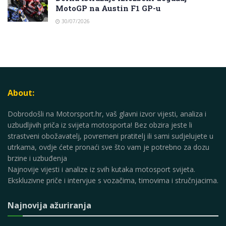
MotoGP na Austin F1 GP-u
30/07/2026
About:
Dobrodošli na Motorsport.hr, vaš glavni izvor vijesti, analiza i
uzbudljivih priča iz svijeta motosporta! Bez obzira jeste li
strastveni obožavatelj, povremeni pratitelj ili sami sudjelujete u
utrkama, ovdje ćete pronaći sve što vam je potrebno za dozu
brzine i uzbuđenja
Najnovije vijesti i analize iz svih kutaka motosport svijeta.
Ekskluzivne priče i intervjue s vozačima, timovima i stručnjacima.
Najnovija ažuriranja