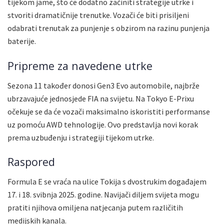
tijekom jame, što će dodatno začiniti strategije utrke i
stvoriti dramatičnije trenutke. Vozači će biti prisiljeni
odabrati trenutak za punjenje s obzirom na razinu punjenja
baterije.
Pripreme za navedene utrke
Sezona 11 također donosi Gen3 Evo automobile, najbrže
ubrzavajuće jednosjede FIA na svijetu. Na Tokyo E-Prixu
očekuje se da će vozači maksimalno iskoristiti performanse
uz pomoću AWD tehnologije. Ovo predstavlja novi korak
prema uzbuđenju i strategiji tijekom utrke.
Raspored
Formula E se vraća na ulice Tokija s dvostrukim događajem
17. i 18. svibnja 2025. godine. Navijači diljem svijeta mogu
pratiti njihova omiljena natjecanja putem različitih
medijskih kanala.