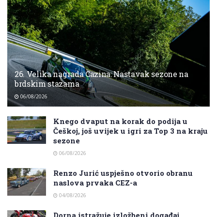
26. Velika nagrada Cazina: Nastavak sezone na
brdskim stazama
06/08/2026
Knego dvaput na korak do podija u
Češkoj, još uvijek u igri za Top 3 na kraju
sezone
06/08/2026
Renzo Jurić uspješno otvorio obranu
naslova prvaka CEZ-a
04/08/2026
Dorna istražuje izložbeni događaj