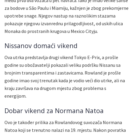
među prva dva vozača u pet navrata. Iako je imao velike šanse
za bodove u São Paulu i Miamiju, kažnjen je zbog prekomjerne
upotrebe snage. Njegov nastup na raznolikim stazama
pokazuje njegovu izvanrednu prilagodljivost, od uskih ulica
Monaka do prostranih krugova u Mexico Cityju.
Nissanov domaći vikend
Ova utrka predstavlja drugi vikend Tokyo E-Prix, a prošle
godine su obožavatelji pokazali veliku podršku Nissanu sa
brojnim transparentima i zastavicama. Rowland je prošle
godine imao svoj trenutak kada je vodio veći dio utrke, ali na
kraju završava na drugom mjestu zbog problema s
energijom.
Dobar vikend za Normana Natoa
Ovo je također prilika za Rowlandovog suvozača Normana
Natoa koji se trenutno nalazi na 19. mjestu. Nakon povratka