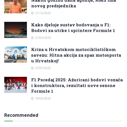
Nakon godinu dana agonije, HMS ima
novog predsjednika
21/12/2025
Kako djeluje sustav bodovanja u F1:
Bodovi za utrke i sprintere Formule 1
21/03/2025
Kriza u Hrvatskom motociklističkom
savezu: Hitna akcija za spas motosporta
u Hrvatskoj!
27/07/2025
F1 Poredaj 2025: Ažurirani bodovi vozača
i konstruktora, rezultati nove sezone
Formule 1
19/03/2025
Recommended