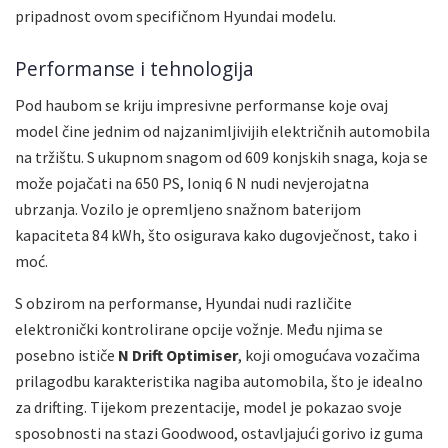
pripadnost ovom specifičnom Hyundai modelu.
Performanse i tehnologija
Pod haubom se kriju impresivne performanse koje ovaj
model čine jednim od najzanimljivijih električnih automobila
na tržištu. S ukupnom snagom od 609 konjskih snaga, koja se
može pojačati na 650 PS, Ioniq 6 N nudi nevjerojatna
ubrzanja. Vozilo je opremljeno snažnom baterijom
kapaciteta 84 kWh, što osigurava kako dugovječnost, tako i
moć.
S obzirom na performanse, Hyundai nudi različite
elektronički kontrolirane opcije vožnje. Među njima se
posebno ističe
N Drift Optimiser
, koji omogućava vozačima
prilagodbu karakteristika nagiba automobila, što je idealno
za drifting. Tijekom prezentacije, model je pokazao svoje
sposobnosti na stazi Goodwood, ostavljajući gorivo iz guma