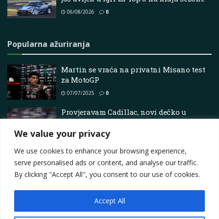
06/08/2026
0
Popularna ažuriranja
Martin se vraća na privatni Misano test
za MotoGP
07/07/2025
0
Provjeravam Cadillac, novi dečko u
kvartu. Plus: Vaša predviđanja za sezonu,
We value your privacy
otkriveno.
24/03/2026
0
We use cookies to enhance your browsing experience,
serve personalised ads or content, and analyse our traffic.
By clicking "Accept All", you consent to our use of cookies.
Accept All
Impressum
About
Contact
Join Us
Privacy Policy
Terms
Marketing i oglašavanje