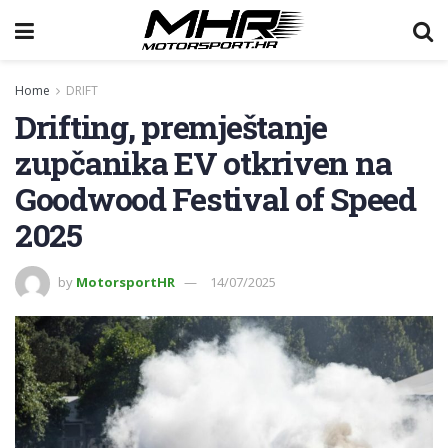
Home
DRIFT
Drifting, premještanje
zupčanika EV otkriven na
Goodwood Festival of Speed
2025
by
MotorsportHR
14/07/2025