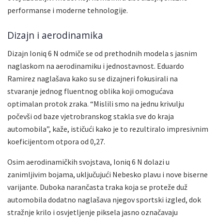
performanse i moderne tehnologije.
Dizajn i aerodinamika
Dizajn Ioniq 6 N odmiče se od prethodnih modela s jasnim
naglaskom na aerodinamiku i jednostavnost. Eduardo
Ramirez naglašava kako su se dizajneri fokusirali na
stvaranje jednog fluentnog oblika koji omogućava
optimalan protok zraka. “Mislili smo na jednu krivulju
počevši od baze vjetrobranskog stakla sve do kraja
automobila”, kaže, ističući kako je to rezultiralo impresivnim
koeficijentom otpora od 0,27.
Osim aerodinamičkih svojstava, Ioniq 6 N dolazi u
zanimljivim bojama, uključujući Nebesko plavu i nove biserne
varijante. Duboka narančasta traka koja se proteže duž
automobila dodatno naglašava njegov sportski izgled, dok
stražnje krilo i osvjetljenje piksela jasno označavaju