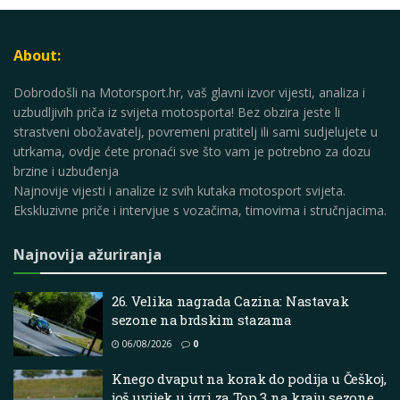
About:
Dobrodošli na Motorsport.hr, vaš glavni izvor vijesti, analiza i
uzbudljivih priča iz svijeta motosporta! Bez obzira jeste li
strastveni obožavatelj, povremeni pratitelj ili sami sudjelujete u
utrkama, ovdje ćete pronaći sve što vam je potrebno za dozu
brzine i uzbuđenja
Najnovije vijesti i analize iz svih kutaka motosport svijeta.
Ekskluzivne priče i intervjue s vozačima, timovima i stručnjacima.
Najnovija ažuriranja
26. Velika nagrada Cazina: Nastavak
sezone na brdskim stazama
06/08/2026
0
Knego dvaput na korak do podija u Češkoj,
još uvijek u igri za Top 3 na kraju sezone