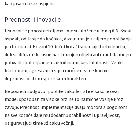
kao jasan dokaz uspjeha.
Prednosti i inovacije
Hyundai se ponosi detaljima koje su uložene u Ioniq 6 N. Svaki
aspekt, od šasije do kočnica, dizajniran je s ciljem poboljšanja
performansi. Kovani 20-inčni kotači smanjuju turbulenciju,
dok se difuzorske usne na stražnjem dijelu automobila mogu
pohvaliti poboljšanjem aerodinamičke stabilnosti. Veliki
blatobrani, agresivni dizajn i moćne crvene kočnice
doprinose očitom sportskom karakteru.
Neposredni odgovor publike također ističe kako je ovaj
model sposoban za visoke brzine i dinamične vožnje kroz
zavoje. Prednost implementacije dvaju motora s pogonom
na sve kotače daje mu dodatnu stabilnost i upravljivost,
osiguravajući time užitak u vožnji.