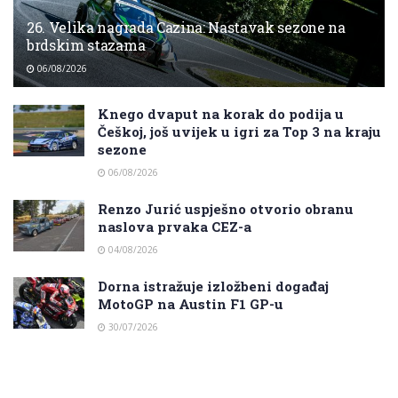
26. Velika nagrada Cazina: Nastavak sezone na
brdskim stazama
06/08/2026
Knego dvaput na korak do podija u
Češkoj, još uvijek u igri za Top 3 na kraju
sezone
06/08/2026
Renzo Jurić uspješno otvorio obranu
naslova prvaka CEZ-a
04/08/2026
Dorna istražuje izložbeni događaj
MotoGP na Austin F1 GP-u
30/07/2026