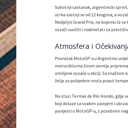
Subotnji sastanak, argentinski sprint
utrka sastoji se od 12 krugova, a vozač
Nedjeljni Grand Prix, na kojemu će se 
vozači suočiti i nadmetati za prestiž
Atmosfera i Očekivanj
Povratak MotoGP-a u Argentinu uvijek
motociklizma širom zemlje pripremaju
omiljene vozače u akciji. Sa snažnim k
želja za pobjedom vruća poput tempe
Na stazi Termas de Río Hondo, gdje se 
koji dolaze sa svakim zavojem i ubrza
povijesti u MotoGP-u, s posebnim nag