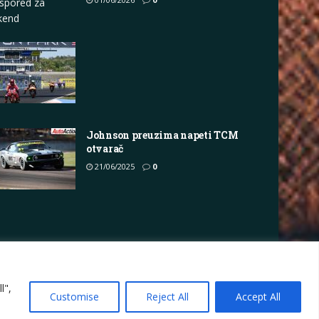
spored za
kend
Johnson preuzima napeti TCM
otvarač
21/06/2025
0
vacy Policy
Terms
Marketing i oglašavanje
l",
Customise
Reject All
Accept All