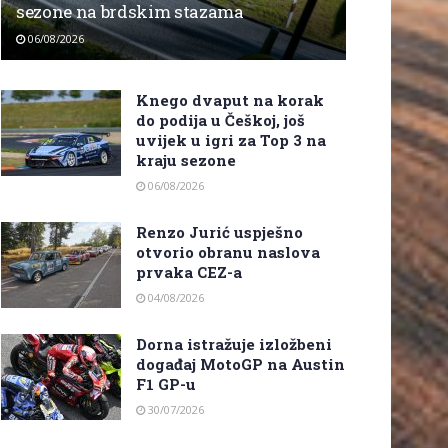
sezone na brdskim stazama
06/08/2026
Knego dvaput na korak
do podija u Češkoj, još
uvijek u igri za Top 3 na
kraju sezone
06/08/2026
Renzo Jurić uspješno
otvorio obranu naslova
prvaka CEZ-a
04/08/2026
Dorna istražuje izložbeni
događaj MotoGP na Austin
F1 GP-u
30/07/2026