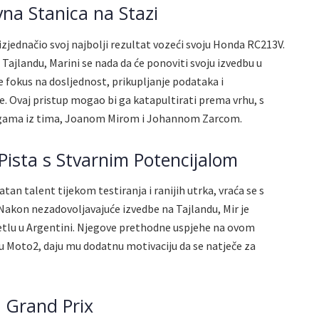
vna Stanica na Stazi
izjednačio svoj najbolji rezultat vozeći svoju Honda RC213V.
Tajlandu, Marini se nada da će ponoviti svoju izvedbu u
e fokus na dosljednost, prikupljanje podataka i
. Ovaj pristup mogao bi ga katapultirati prema vrhu, s
olegama iz tima, Joanom Mirom i Johannom Zarcom.
Pista s Stvarnim Potencijalom
atan talent tijekom testiranja i ranijih utrka, vraća se s
Nakon nezadovoljavajuće izvedbe na Tajlandu, Mir je
etlu u Argentini. Njegove prethodne uspjehe na ovom
u Moto2, daju mu dodatnu motivaciju da se natječe za
i Grand Prix