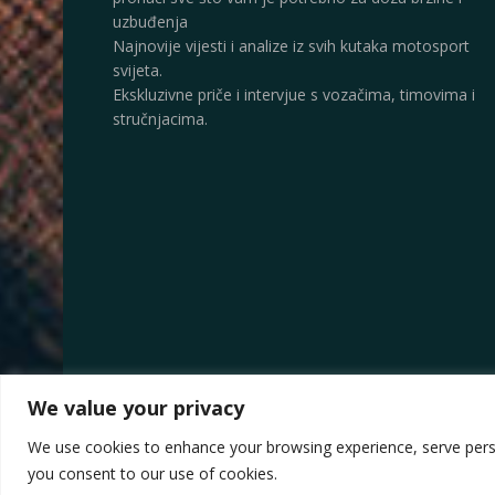
uzbuđenja
Najnovije vijesti i analize iz svih kutaka motosport
svijeta.
Ekskluzivne priče i intervjue s vozačima, timovima i
stručnjacima.
We value your privacy
© 2025
Motorsport.hr
We use cookies to enhance your browsing experience, serve persona
you consent to our use of cookies.