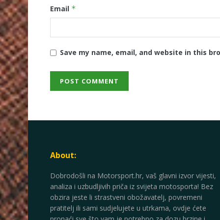
Email
*
Save my name, email, and website in this br
About:
Dobrodošli na Motorsport.hr, vaš glavni izvor vijesti,
analiza i uzbudljivih priča iz svijeta motosporta! Bez
obzira jeste li strastveni obožavatelj, povremeni
pratitelj ili sami sudjelujete u utrkama, ovdje ćete
pronaći sve što vam je potrebno za dozu brzine i