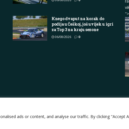
ra
vi
">
Knego dvaput na korak do
podija u Češkoj, još uvijek u igri
za Top 3 na kraju sezone
06/08/2026
0
Impressum
About
Contact
Join Us
Pri
lised ads or content, and analyse our traffic. By clicking "Accept Al