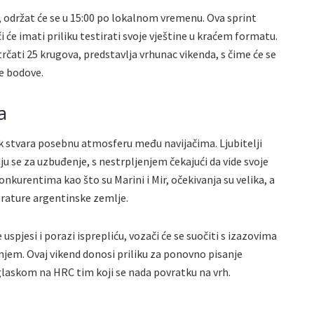
, održat će se u 15:00 po lokalnom vremenu. Ova sprint
i će imati priliku testirati svoje vještine u kraćem formatu.
trčati 25 krugova, predstavlja vrhunac vikenda, s čime će se
ne bodove.
a
 stvara posebnu atmosferu među navijačima. Ljubitelji
 se za uzbuđenje, s nestrpljenjem čekajući da vide svoje
onkurentima kao što su Marini i Mir, očekivanja su velika, a
rature argentinske zemlje.
uspjesi i porazi isprepliću, vozači će se suočiti s izazovima
njem. Ovaj vikend donosi priliku za ponovno pisanje
laskom na HRC tim koji se nada povratku na vrh.