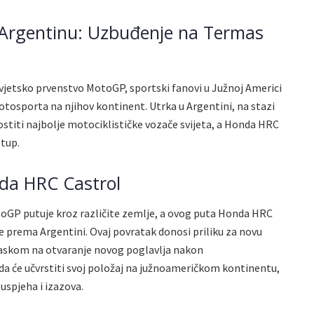
Argentinu: Uzbuđenje na Termas
vjetsko prvenstvo MotoGP, sportski fanovi u Južnoj Americi
tosporta na njihov kontinent. Utrka u Argentini, na stazi
titi najbolje motociklističke vozače svijeta, a Honda HRC
stup.
nda HRC Castrol
oGP putuje kroz različite zemlje, a ovog puta Honda HRC
e prema Argentini. Ovaj povratak donosi priliku za novu
laskom na otvaranje novog poglavlja nakon
da će učvrstiti svoj položaj na južnoameričkom kontinentu,
 uspjeha i izazova.