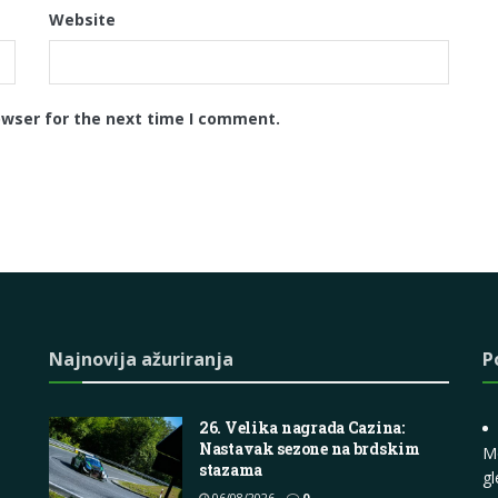
Website
owser for the next time I comment.
Najnovija ažuriranja
P
26. Velika nagrada Cazina:
Nastavak sezone na brdskim
M
stazama
gl
06/08/2026
0