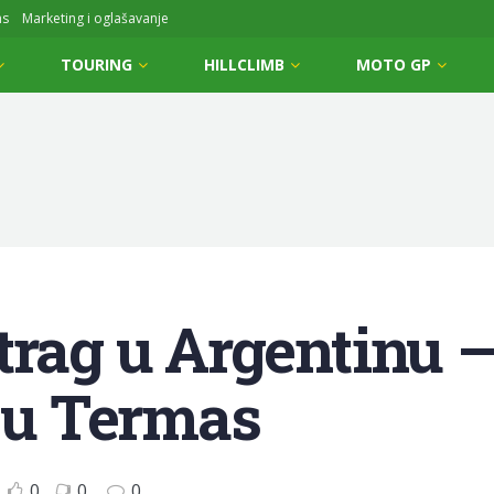
ms
Marketing i oglašavanje
TOURING
HILLCLIMB
MOTO GP
atrag u Argentinu
i u Termas
0
0
0