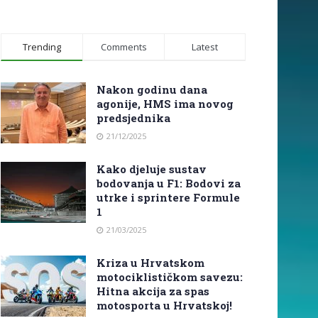
Trending
Comments
Latest
Nakon godinu dana
agonije, HMS ima novog
predsjednika
21/12/2025
Kako djeluje sustav
bodovanja u F1: Bodovi za
utrke i sprintere Formule
1
21/03/2025
Kriza u Hrvatskom
motociklističkom savezu:
Hitna akcija za spas
motosporta u Hrvatskoj!