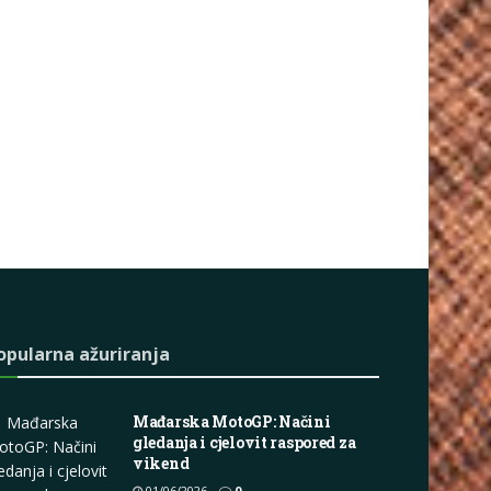
opularna ažuriranja
Mađarska MotoGP: Načini
Mađarska
gledanja i cjelovit raspored za
otoGP: Načini
vikend
edanja i cjelovit
01/06/2026
0