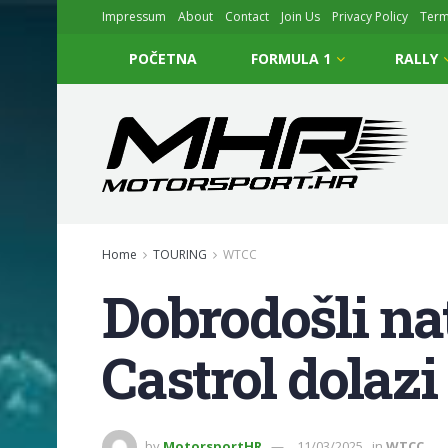
Impressum
About
Contact
Join Us
Privacy Policy
Ter
POČETNA
FORMULA 1
RALLY
Home
TOURING
WTCC
Dobrodošli n
Castrol dolaz
by
MotorsportHR
11/03/2025
in
WTCC