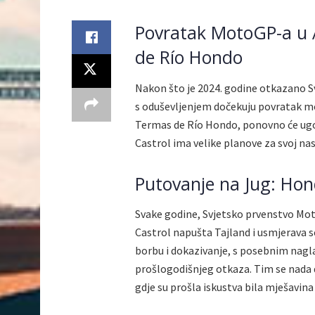
Povratak MotoGP-a u 
de Río Hondo
Nakon što je 2024. godine otkazano S
s oduševljenjem dočekuju povratak mo
Termas de Río Hondo, ponovno će ugos
Castrol ima velike planove za svoj na
Putovanje na Jug: Ho
Svake godine, Svjetsko prvenstvo Mot
Castrol napušta Tajland i usmjerava s
borbu i dokazivanje, s posebnim nag
prošlogodišnjeg otkaza. Tim se nada 
gdje su prošla iskustva bila mješavina