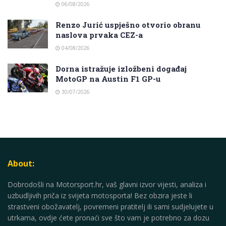
06/08/2026
Renzo Jurić uspješno otvorio obranu
naslova prvaka CEZ-a
04/08/2026
Dorna istražuje izložbeni događaj
MotoGP na Austin F1 GP-u
30/07/2026
About:
Dobrodošli na Motorsport.hr, vaš glavni izvor vijesti, analiza i
uzbudljivih priča iz svijeta motosporta! Bez obzira jeste li
strastveni obožavatelj, povremeni pratitelj ili sami sudjelujete u
utrkama, ovdje ćete pronaći sve što vam je potrebno za dozu