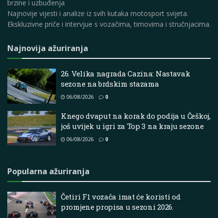
brzine i uzbuđenja
Najnovije vijesti i analize iz svih kutaka motosport svijeta.
Ekskluzivne priče i intervjue s vozačima, timovima i stručnjacima.
Najnovija ažuriranja
26. Velika nagrada Cazina: Nastavak
sezone na brdskim stazama
06/08/2026
0
Knego dvaput na korak do podija u Češkoj,
još uvijek u igri za Top 3 na kraju sezone
06/08/2026
0
Popularna ažuriranja
Četiri F1 vozača imat će koristi od
promjene propisa u sezoni 2026.