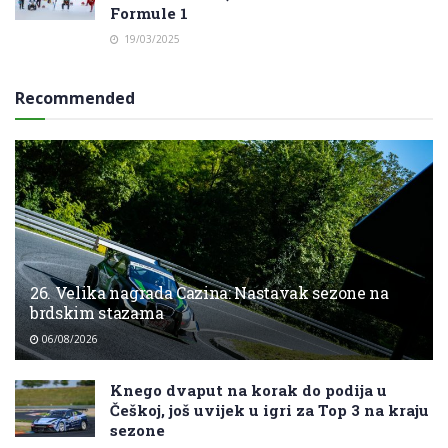
Formule 1
19/03/2025
Recommended
26. Velika nagrada Cazina: Nastavak sezone na
brdskim stazama
06/08/2026
Knego dvaput na korak do podija u
Češkoj, još uvijek u igri za Top 3 na kraju
sezone