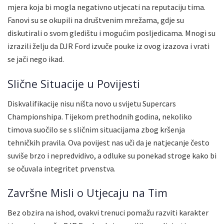
mjera koja bi mogla negativno utjecati na reputaciju tima.
Fanovi su se okupili na društvenim mrežama, gdje su
diskutirali o svom gledištu i mogućim posljedicama. Mnogi su
izrazili želju da DJR Ford izvuče pouke iz ovog izazova i vrati
se jači nego ikad.
Slične Situacije u Povijesti
Diskvalifikacije nisu ništa novo u svijetu Supercars
Championshipa. Tijekom prethodnih godina, nekoliko
timova suočilo se s sličnim situacijama zbog kršenja
tehničkih pravila. Ova povijest nas uči da je natjecanje često
suviše brzo i nepredvidivo, a odluke su ponekad stroge kako bi
se očuvala integritet prvenstva.
Završne Misli o Utjecaju na Tim
Bez obzira na ishod, ovakvi trenuci pomažu razviti karakter