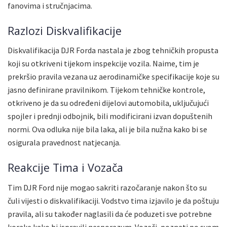
fanovima i stručnjacima.
Razlozi Diskvalifikacije
Diskvalifikacija DJR Forda nastala je zbog tehničkih propusta
koji su otkriveni tijekom inspekcije vozila. Naime, tim je
prekršio pravila vezana uz aerodinamičke specifikacije koje su
jasno definirane pravilnikom. Tijekom tehničke kontrole,
otkriveno je da su određeni dijelovi automobila, uključujući
spojler i prednji odbojnik, bili modificirani izvan dopuštenih
normi. Ova odluka nije bila laka, ali je bila nužna kako bi se
osigurala pravednost natjecanja.
Reakcije Tima i Vozača
Tim DJR Ford nije mogao sakriti razočaranje nakon što su
čuli vijesti o diskvalifikaciji. Vodstvo tima izjavilo je da poštuju
pravila, ali su također naglasili da će poduzeti sve potrebne
korake kako bi ispravili nesporazum. Vozači, poznati po svom