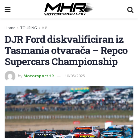
Home
TOURING
V 8
DJR Ford diskvalificiran iz
Tasmania otvarača – Repco
Supercars Championship
by
MotorsportHR
10/05/2025