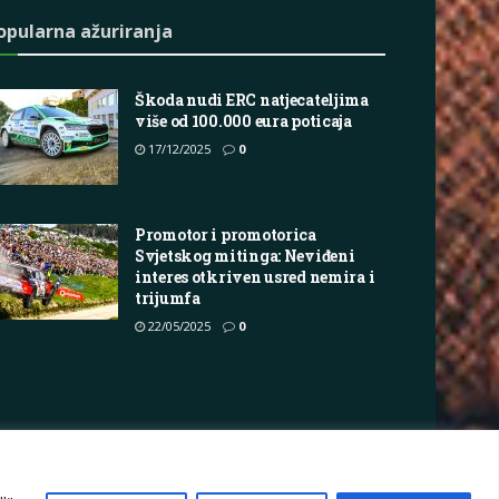
opularna ažuriranja
Škoda nudi ERC natjecateljima
više od 100.000 eura poticaja
17/12/2025
0
Promotor i promotorica
Svjetskog mitinga: Neviđeni
interes otkriven usred nemira i
trijumfa
22/05/2025
0
vacy Policy
Terms
Marketing i oglašavanje