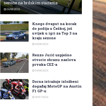
sezone na brdskim stazama
06/08/2026
Knego dvaput na korak
do podija u Češkoj, još
uvijek u igri za Top 3 na
kraju sezone
06/08/2026
Renzo Jurić uspješno
otvorio obranu naslova
prvaka CEZ-a
04/08/2026
Dorna istražuje izložbeni
događaj MotoGP na Austin
F1 GP-u
30/07/2026