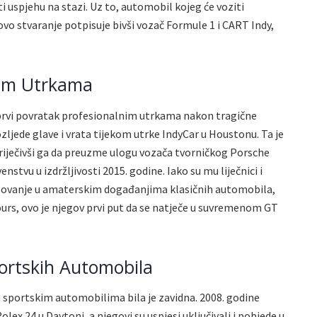
i uspjehu na stazi. Uz to, automobil kojeg će voziti
ovo stvaranje potpisuje bivši vozač Formule 1 i CART Indy,
nim Utrkama
 prvi povratak profesionalnim utrkama nakon tragične
ozljede glave i vrata tijekom utrke IndyCar u Houstonu. Ta je
priječivši ga da preuzme ulogu vozača tvorničkog Porsche
stvu u izdržljivosti 2015. godine. Iako su mu liječnici i
lovanje u amaterskim događanjima klasičnih automobila,
urs, ovo je njegov prvi put da se natječe u suvremenom GT
ortskih Automobila
 u sportskim automobilima bila je zavidna. 2008. godine
lex 24 u Daytoni, a njegovi su uspjesi uključivali i pobjede u