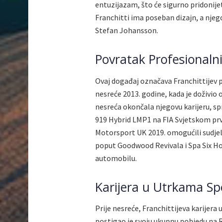
entuzijazam, što će sigurno pridonijet
Franchitti ima poseban dizajn, a njeg
Stefan Johansson.
Povratak Profesional
Ovaj događaj označava Franchittijev
nesreće 2013. godine, kada je doživio 
nesreća okončala njegovu karijeru, s
919 Hybrid LMP1 na FIA Svjetskom prven
Motorsport UK 2019. omogućili sudje
poput Goodwood Revivala i Spa Six Ho
automobilu.
Karijera u Utrkama Sp
Prije nesreće, Franchittijeva karijera
postigao je svoju ukupnu pobjedu na Ro