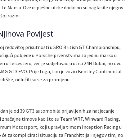
it Le Mansa. Ove uspješne utrke dodatno su naglasile njegov
šoj razini.
jihova Povijest
oj redovitoj prisutnosti u SRO British GT Championshipu,
ljučujući pobjede u Porsche prvenstvima za jednu marku u
n u Leicesteru, već je sudjelovao u utrci 24H Dubai, no ovo
-AMG GT3 EVO. Prije toga, tim je vozio Bentley Continental
rške, odlučili su se za promjenu.
an je od 39 GT3 automobila prijavljenih za natjecanje
ati značajne timove kao što su Team WRT, Winward Racing,
mum Motorsport, koji upravlja timom Inception Racing u
će zakomplicirati situaciju za Franchittija i njegov tim, no