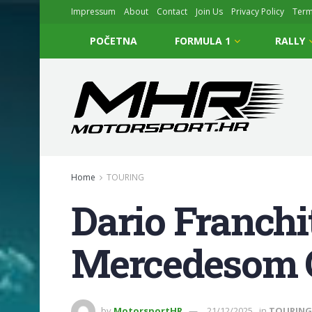
Impressum
About
Contact
Join Us
Privacy Policy
Ter
POČETNA
FORMULA 1
RALLY
Home
TOURING
Dario Franchi
Mercedesom 
by
MotorsportHR
21/12/2025
in
TOURING