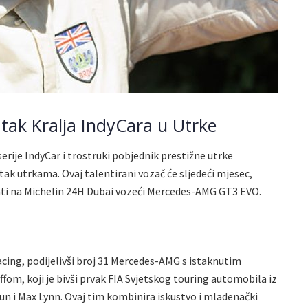
atak Kralja IndyCara u Utrke
serije IndyCar i trostruki pobjednik prestižne utrke
atak utrkama. Ovaj talentirani vozač će sljedeći mjesec,
lovati na Michelin 24H Dubai vozeći Mercedes-AMG GT3 EVO.
acing, podijelivši broj 31 Mercedes-AMG s istaknutim
, koji je bivši prvak FIA Svjetskog touring automobila iz
un i Max Lynn. Ovaj tim kombinira iskustvo i mladenački