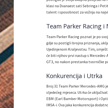
klasi na Dvanaest sati Sebringa i Pet
talent i sposobnost za vožnju na najvi
Team Parker Racing i N
Team Parker Racing poznat je po svoj
gdje su postigli brojna priznanja, uk
Ujedinjenom Kraljevstvu. Tim, smješte
će biti njihov prvi nastup s Mercedes
GT3, no nakon prestanka tvorničke pod
Konkurencija i Utrka
Broj 31 Team Parker Mercedes-AMG jed
sljedećeg mjeseca. Utrka će uključiv
EBM (Earl Bamber Motorsport) i Opti
IMSA-i. Ova jaka konkurencija dodatno 