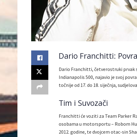
Dario Franchitti: Povr
Dario Franchitti, četverostruki prvak 
Indianapolis 500, najavio je svoj povr
točnije od 17. do 18. siječnja, sudje
Tim i Suvozači
Franchitti će voziti za Team Parker R
osobama u motorsportu – Robom Huffom
2012. godine, te dvojcem otac-sin Sha