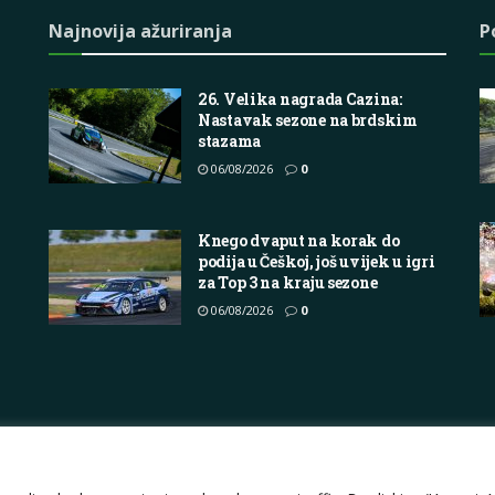
Najnovija ažuriranja
P
26. Velika nagrada Cazina:
Nastavak sezone na brdskim
stazama
06/08/2026
0
Knego dvaput na korak do
podija u Češkoj, još uvijek u igri
za Top 3 na kraju sezone
06/08/2026
0
Impressum
About
Contact
Join Us
Pri