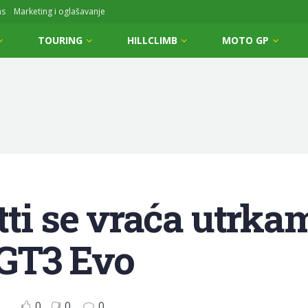
ms
Marketing i oglašavanje
TOURING
HILLCLIMB
MOTO GP
tti se vraća utrka
GT3 Evo
0
0
0