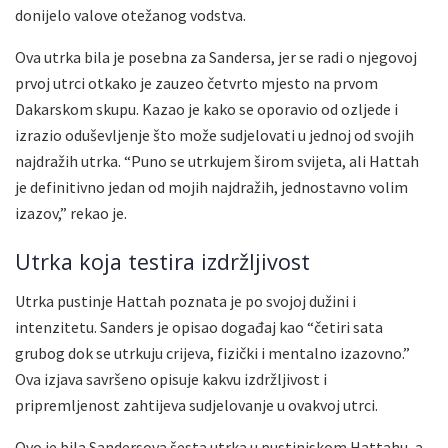
donijelo valove otežanog vodstva.
Ova utrka bila je posebna za Sandersa, jer se radi o njegovoj
prvoj utrci otkako je zauzeo četvrto mjesto na prvom
Dakarskom skupu. Kazao je kako se oporavio od ozljede i
izrazio oduševljenje što može sudjelovati u jednoj od svojih
najdražih utrka. “Puno se utrkujem širom svijeta, ali Hattah
je definitivno jedan od mojih najdražih, jednostavno volim
izazov,” rekao je.
Utrka koja testira izdržljivost
Utrka pustinje Hattah poznata je po svojoj dužini i
intenzitetu. Sanders je opisao događaj kao “četiri sata
grubog dok se utrkuju crijeva, fizički i mentalno izazovno.”
Ova izjava savršeno opisuje kakvu izdržljivost i
pripremljenost zahtijeva sudjelovanje u ovakvoj utrci.
Ovo je bila Sandersova šesta utrka u pustinjskom Hattahu, a