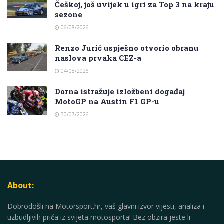
Češkoj, još uvijek u igri za Top 3 na kraju
sezone
06/08/2026
Renzo Jurić uspješno otvorio obranu
naslova prvaka CEZ-a
04/08/2026
Dorna istražuje izložbeni događaj
MotoGP na Austin F1 GP-u
30/07/2026
About:
Dobrodošli na Motorsport.hr, vaš glavni izvor vijesti, analiza i
uzbudljivih priča iz svijeta motosporta! Bez obzira jeste li