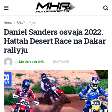
Home
RALLY
Vijesti
Daniel Sanders osvaja 2022.
Hattah Desert Race na Dakar
rallyju
by
MotorsportHR
15/07/2025