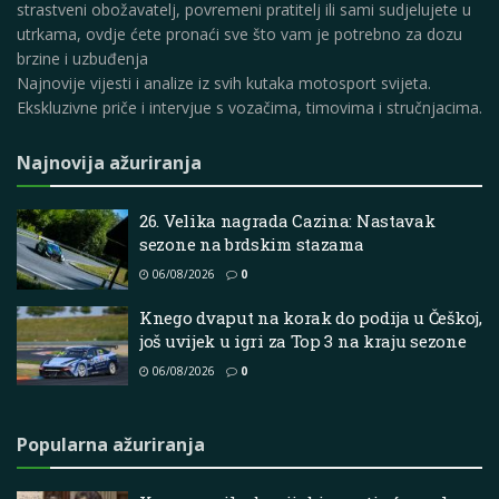
strastveni obožavatelj, povremeni pratitelj ili sami sudjelujete u
utrkama, ovdje ćete pronaći sve što vam je potrebno za dozu
brzine i uzbuđenja
Najnovije vijesti i analize iz svih kutaka motosport svijeta.
Ekskluzivne priče i intervjue s vozačima, timovima i stručnjacima.
Najnovija ažuriranja
26. Velika nagrada Cazina: Nastavak
sezone na brdskim stazama
06/08/2026
0
Knego dvaput na korak do podija u Češkoj,
još uvijek u igri za Top 3 na kraju sezone
06/08/2026
0
Popularna ažuriranja