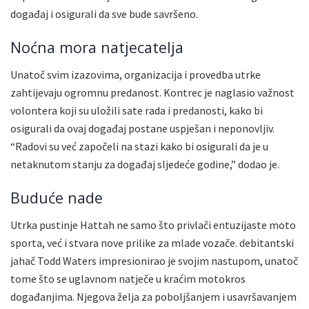
događaj i osigurali da sve bude savršeno.
Noćna mora natjecatelja
Unatoč svim izazovima, organizacija i provedba utrke
zahtijevaju ogromnu predanost. Kontrec je naglasio važnost
volontera koji su uložili sate rada i predanosti, kako bi
osigurali da ovaj događaj postane uspješan i neponovljiv.
“Radovi su već započeli na stazi kako bi osigurali da je u
netaknutom stanju za događaj sljedeće godine,” dodao je.
Buduće nade
Utrka pustinje Hattah ne samo što privlači entuzijaste moto
sporta, već i stvara nove prilike za mlade vozače. debitantski
jahač Todd Waters impresionirao je svojim nastupom, unatoč
tome što se uglavnom natječe u kraćim motokros
događanjima. Njegova želja za poboljšanjem i usavršavanjem