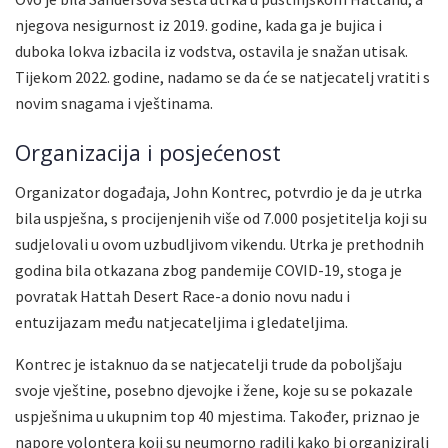
njegova nesigurnost iz 2019. godine, kada ga je bujica i
duboka lokva izbacila iz vodstva, ostavila je snažan utisak.
Tijekom 2022. godine, nadamo se da će se natjecatelj vratiti s
novim snagama i vještinama.
Organizacija i posjećenost
Organizator događaja, John Kontrec, potvrdio je da je utrka
bila uspješna, s procijenjenih više od 7.000 posjetitelja koji su
sudjelovali u ovom uzbudljivom vikendu. Utrka je prethodnih
godina bila otkazana zbog pandemije COVID-19, stoga je
povratak Hattah Desert Race-a donio novu nadu i
entuzijazam među natjecateljima i gledateljima.
Kontrec je istaknuo da se natjecatelji trude da poboljšaju
svoje vještine, posebno djevojke i žene, koje su se pokazale
uspješnima u ukupnim top 40 mjestima. Također, priznao je
napore volontera koji su neumorno radili kako bi organizirali