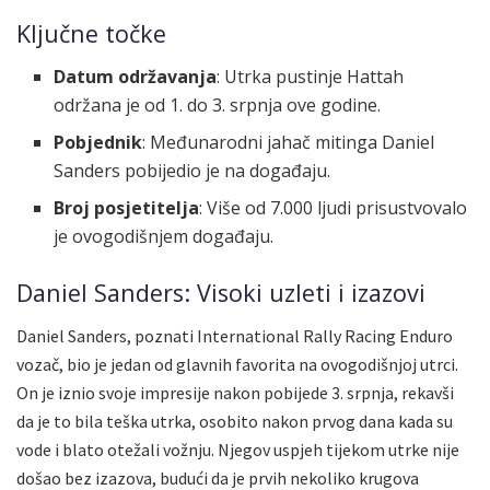
Ključne točke
Datum održavanja
: Utrka pustinje Hattah
održana je od 1. do 3. srpnja ove godine.
Pobjednik
: Međunarodni jahač mitinga Daniel
Sanders pobijedio je na događaju.
Broj posjetitelja
: Više od 7.000 ljudi prisustvovalo
je ovogodišnjem događaju.
Daniel Sanders: Visoki uzleti i izazovi
Daniel Sanders, poznati International Rally Racing Enduro
vozač, bio je jedan od glavnih favorita na ovogodišnjoj utrci.
On je iznio svoje impresije nakon pobijede 3. srpnja, rekavši
da je to bila teška utrka, osobito nakon prvog dana kada su
vode i blato otežali vožnju. Njegov uspjeh tijekom utrke nije
došao bez izazova, budući da je prvih nekoliko krugova