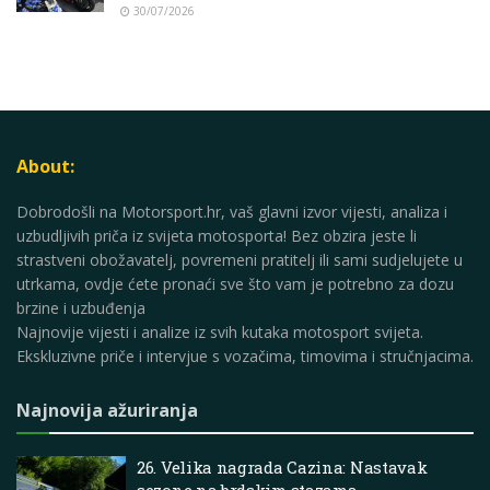
30/07/2026
About:
Dobrodošli na Motorsport.hr, vaš glavni izvor vijesti, analiza i
uzbudljivih priča iz svijeta motosporta! Bez obzira jeste li
strastveni obožavatelj, povremeni pratitelj ili sami sudjelujete u
utrkama, ovdje ćete pronaći sve što vam je potrebno za dozu
brzine i uzbuđenja
Najnovije vijesti i analize iz svih kutaka motosport svijeta.
Ekskluzivne priče i intervjue s vozačima, timovima i stručnjacima.
Najnovija ažuriranja
26. Velika nagrada Cazina: Nastavak