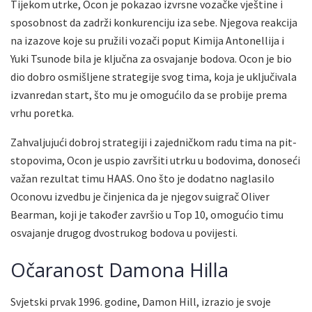
Tijekom utrke, Ocon je pokazao izvrsne vozačke vještine i
sposobnost da zadrži konkurenciju iza sebe. Njegova reakcija
na izazove koje su pružili vozači poput Kimija Antonellija i
Yuki Tsunode bila je ključna za osvajanje bodova. Ocon je bio
dio dobro osmišljene strategije svog tima, koja je uključivala
izvanredan start, što mu je omogućilo da se probije prema
vrhu poretka.
Zahvaljujući dobroj strategiji i zajedničkom radu tima na pit-
stopovima, Ocon je uspio završiti utrku u bodovima, donoseći
važan rezultat timu HAAS. Ono što je dodatno naglasilo
Oconovu izvedbu je činjenica da je njegov suigrač Oliver
Bearman, koji je također završio u Top 10, omogućio timu
osvajanje drugog dvostrukog bodova u povijesti.
Očaranost Damona Hilla
Svjetski prvak 1996. godine, Damon Hill, izrazio je svoje