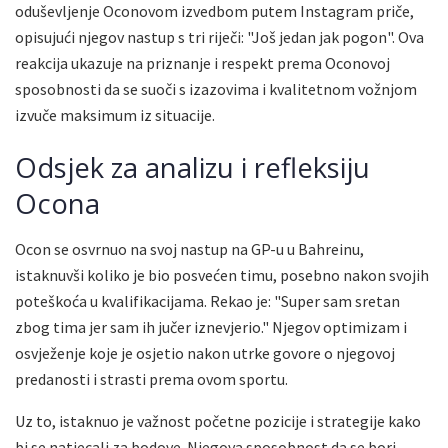
oduševljenje Oconovom izvedbom putem Instagram priče,
opisujući njegov nastup s tri riječi: "Još jedan jak pogon". Ova
reakcija ukazuje na priznanje i respekt prema Oconovoj
sposobnosti da se suoči s izazovima i kvalitetnom vožnjom
izvuče maksimum iz situacije.
Odsjek za analizu i refleksiju
Ocona
Ocon se osvrnuo na svoj nastup na GP-u u Bahreinu,
istaknuvši koliko je bio posvećen timu, posebno nakon svojih
poteškoća u kvalifikacijama. Rekao je: "Super sam sretan
zbog tima jer sam ih jučer iznevjerio." Njegov optimizam i
osvježenje koje je osjetio nakon utrke govore o njegovoj
predanosti i strasti prema ovom sportu.
Uz to, istaknuo je važnost početne pozicije i strategije kako
bi se natjecali za bodove. Njegova sposobnost da se bori