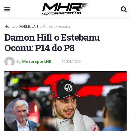
Home
FORMULA 1
Poredak vozača
Damon Hill o Estebanu
Oconu: P14 do P8
by
MotorsportHR
15/04/2025