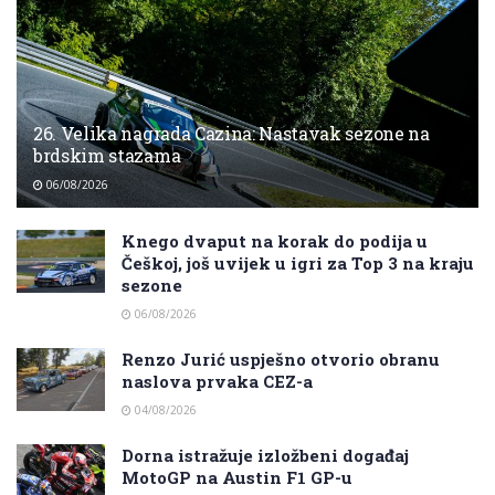
26. Velika nagrada Cazina: Nastavak sezone na
brdskim stazama
06/08/2026
Knego dvaput na korak do podija u
Češkoj, još uvijek u igri za Top 3 na kraju
sezone
06/08/2026
Renzo Jurić uspješno otvorio obranu
naslova prvaka CEZ-a
04/08/2026
Dorna istražuje izložbeni događaj
MotoGP na Austin F1 GP-u