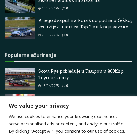
sezone na brdskim stazama
06/08/2026
0
Knego dvaput na korak do podija u Češkoj,
još uvijek u igri za Top 3 na kraju sezone
06/08/2026
0
Popularna ažuriranja
Scott Pye pobjeđuje u Taupou u 800bhp
Toyota Camry
13/04/2025
0
De la Rosa nije siguran hoće li se Alonso
utrkivati nakon 2026.
We value your privacy
18/12/2025
0
We use cookies to enhance your browsing experience,
serve personalised ads or content, and analyse our traffic.
By clicking "Accept All", you consent to our use of cookies.