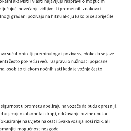
alni aktivisti i vlasti najavljuju raspravu o mogućim
ljučujući povećanje vidljivosti prometnih znakova i
ogi građani pozivaju na hitnu akciju kako bi se spriječile
ažava sućut obitelji preminuloga i poziva svjedoke da se jave
denti često pokreću i veću raspravu o nužnosti pojačane
a, osobito tijekom noćnih sati kada je vožnja često
a sigurnost u prometu apeliraju na vozače da budu oprezniji.
d utjecajem alkohola i drogi, održavanje brzine unutar
kusiranje na uvjete na cesti. Svaka vožnja nosi rizik, ali
 smanjiti mogućnost nezgoda.