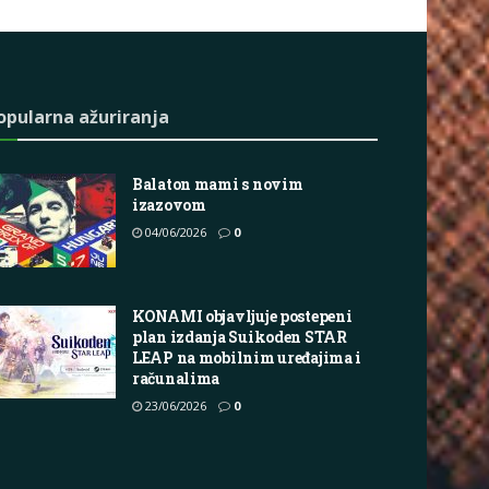
opularna ažuriranja
Balaton mami s novim
izazovom
04/06/2026
0
KONAMI objavljuje postepeni
plan izdanja Suikoden STAR
LEAP na mobilnim uređajima i
računalima
23/06/2026
0