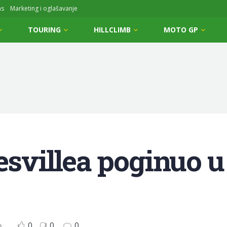
ms
Marketing i oglašavanje
TOURING
HILLCLIMB
MOTO GP
tesvillea poginuo u
0
0
0
D