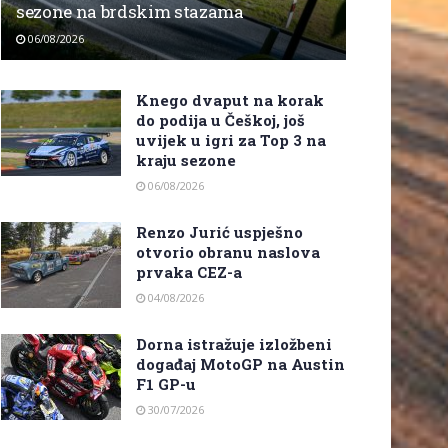
sezone na brdskim stazama
06/08/2026
Knego dvaput na korak
do podija u Češkoj, još
uvijek u igri za Top 3 na
kraju sezone
06/08/2026
Renzo Jurić uspješno
otvorio obranu naslova
prvaka CEZ-a
04/08/2026
Dorna istražuje izložbeni
događaj MotoGP na Austin
F1 GP-u
30/07/2026