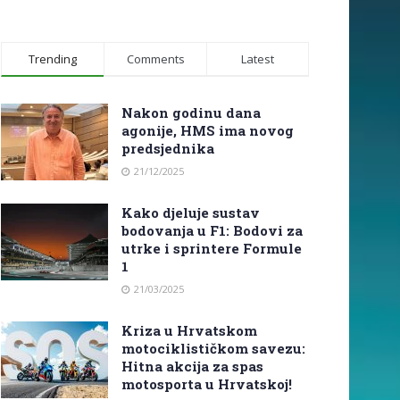
Trending
Comments
Latest
Nakon godinu dana
agonije, HMS ima novog
predsjednika
21/12/2025
Kako djeluje sustav
bodovanja u F1: Bodovi za
utrke i sprintere Formule
1
21/03/2025
Kriza u Hrvatskom
motociklističkom savezu:
Hitna akcija za spas
motosporta u Hrvatskoj!