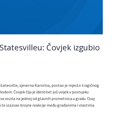
Statesvilleu: Čovjek izgubio
Statesville, sjeverna Karolina, postao je mjesto tragičnog
odom. Čovjek čija je identitet još uvijek u postupku
va vozila na jednoj od glavnih prometnica u gradu. Ovaj
u te izazvao brojne reakcije među građanima i vlastima.