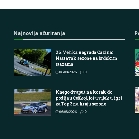
Najnovija ažuriranja
P
26. Velika nagrada Cazina:
Nastavak sezone na brdskim
stazama
06/08/2026
0
Knego dvaput na korak do
podija u Češkoj, još uvijek u igri
za Top 3 na kraju sezone
06/08/2026
0