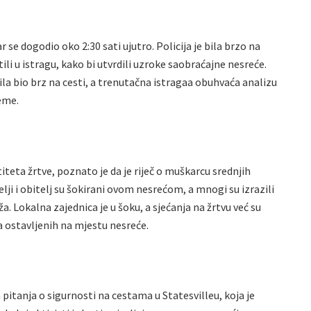
 se dogodio oko 2:30 sati ujutro. Policija je bila brzo na
i u istragu, kako bi utvrdili uzroke saobraćajne nesreće.
ila bio brz na cesti, a trenutačna istragaa obuhvaća analizu
jeme.
teta žrtve, poznato je da je riječ o muškarcu srednjih
elji i obitelj su šokirani ovom nesrećom, a mnogi su izrazili
 Lokalna zajednica je u šoku, a sjećanja na žrtvu već su
ća ostavljenih na mjestu nesreće.
pitanja o sigurnosti na cestama u Statesvilleu, koja je