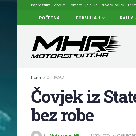
Impressum
About
Contact
Join Us
Privacy Policy
Ter
POČETNA
FORMULA 1
RALLY
Home
OFF ROAD
Čovjek iz Sta
bez robe
by
MotorsportHR
11/05/2025
in
OFF ROA