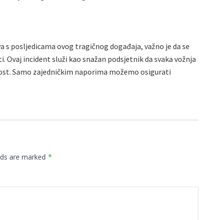
va s posljedicama ovog tragičnog događaja, važno je da se
ti. Ovaj incident služi kao snažan podsjetnik da svaka vožnja
nost. Samo zajedničkim naporima možemo osigurati
elds are marked
*