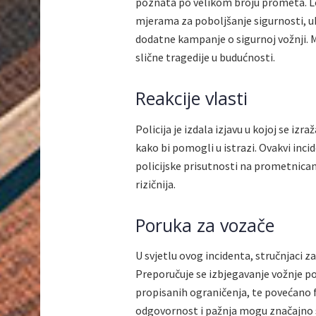
poznata po velikom broju prometa. Lok
mjerama za poboljšanje sigurnosti, uk
dodatne kampanje o sigurnoj vožnji. Mn
slične tragedije u budućnosti.
Reakcije vlasti
Policija je izdala izjavu u kojoj se izr
kako bi pomogli u istrazi. Ovakvi inci
policijske prisutnosti na prometnicam
rizičnija.
Poruka za vozače
U svjetlu ovog incidenta, stručnjaci z
Preporučuje se izbjegavanje vožnje po
propisanih ograničenja, te povećano fo
odgovornost i pažnja mogu značajno