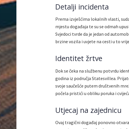
Detalji incidenta
Prema izvješćima lokalnih vlasti, sudar
mjestu događaja te su se odmah upustil
Svjedoci tvrde da je jedan od automob
brzine vozila i uvjete na cesti u to vri
Identitet žrtve
Dok se čeka na službenu potvrdu identi
godina iz područja Statesvillea. Prijat
svoje saučešće putem društvenih mreža.
počela pristići u obliku poruka i cvije
Utjecaj na zajednicu
Ovaj tragični događaj ponovno otvara 