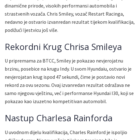
dinamične prirode, visokih performansi automobila i
strastvenih vozača. Chris Smiley, vozač Restart Racinga,
nedavno je ostvario izvanredan rezultat tijekom kvalifikacija,
podižući ljestvicu još više.
Rekordni Krug Chrisa Smileya
U pripremama za BTCC, Smiley je pokazao nevjerojatnu
brzinu, posebice na krugu Indy. U svom Hyundaiu, ostvario je
nevjerojatan krug ispod 47 sekundi, čime je postavio novi
rekord za ovu sezonu. Ovaj izvanredan rezultat odražava ne
samo njegovu vještinu, već i performanse Hyundai I30, koji se
pokazao kao izuzetno kompetitivan automobil.
Nastup Charlesa Rainforda
U uvodnom dijelu kvalifikacija, Charles Rainford je ispoljio