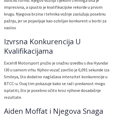
odličnu formu. Njegov vožnja tijekom treninga bila je
impresivna, a spustio je kvalifikacijske rekorde u prvom
krugu. Njegova brzina i tehnika vožnje zaslužuju posebnu
pažnju, jer se pojavljuje kao ozbiljan konkurent u borbi za
naslov.
Izvrsna Konkurencija U
Kvalifikacijama
Excelr8 Motorsport pružio je snažnu izvedbu s dva Hyundai
I30 u samom vrhu. Njihov vozač završio je 0,091 sekunde iza
Smileya, što dodatno naglašava intenzitet konkurencije u
BTCC-u. Ovaj tim pokazuje kako se rad i predanost mogu
isplatiti, što je posebno očito kroz njihove dosadašnje
rezultate.
Aiden Moffat i Njegova Snaga