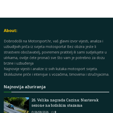
About:
Dobrodošli na Motorsport.hr, vaš glavni izvor vijesti, analiza i
uzbudljivih priča iz svijeta motosporta! Bez obzira jeste li
strastveni obožavatelj, povremeni pratitelj ili sami sudjelujete u
utrkama, ovdje ćete pronaći sve što vam je potrebno za dozu
brzine i uzbuđenja
Najnovije vijesti i analize iz svih kutaka motosport svijeta.
Ekskluzivne priče i intervjue s vozačima, timovima i stručnjacima.
Najnovija ažuriranja
26. Velika nagrada Cazina: Nastavak
sezone na brdskim stazama
06/08/2026
0