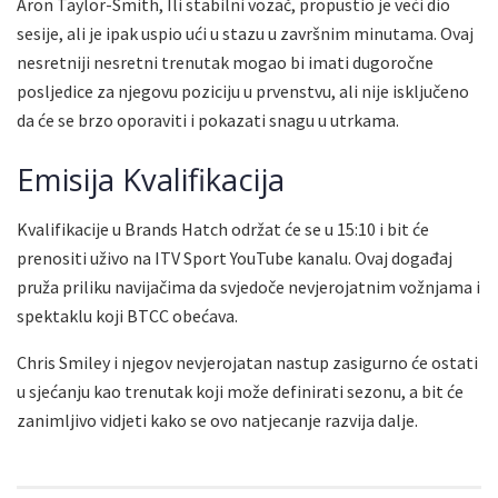
Aron Taylor-Smith, Ili stabilni vozač, propustio je veći dio
sesije, ali je ipak uspio ući u stazu u završnim minutama. Ovaj
nesretniji nesretni trenutak mogao bi imati dugoročne
posljedice za njegovu poziciju u prvenstvu, ali nije isključeno
da će se brzo oporaviti i pokazati snagu u utrkama.
Emisija Kvalifikacija
Kvalifikacije u Brands Hatch održat će se u 15:10 i bit će
prenositi uživo na ITV Sport YouTube kanalu. Ovaj događaj
pruža priliku navijačima da svjedoče nevjerojatnim vožnjama i
spektaklu koji BTCC obećava.
Chris Smiley i njegov nevjerojatan nastup zasigurno će ostati
u sjećanju kao trenutak koji može definirati sezonu, a bit će
zanimljivo vidjeti kako se ovo natjecanje razvija dalje.