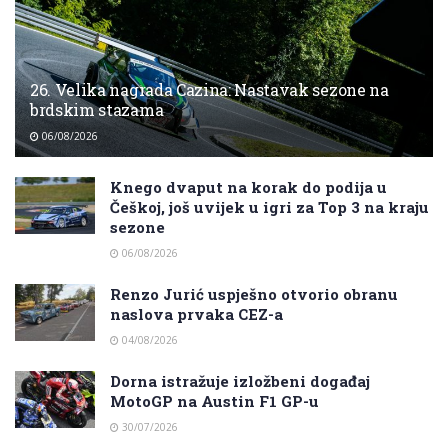
26. Velika nagrada Cazina: Nastavak sezone na
brdskim stazama
06/08/2026
Knego dvaput na korak do podija u
Češkoj, još uvijek u igri za Top 3 na kraju
sezone
06/08/2026
Renzo Jurić uspješno otvorio obranu
naslova prvaka CEZ-a
04/08/2026
Dorna istražuje izložbeni događaj
MotoGP na Austin F1 GP-u
30/07/2026