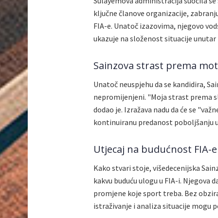
Sulayemova administracija suočila se s
ključne članove organizacije, zabranj
FIA-e. Unatoč izazovima, njegovo vods
ukazuje na složenost situacije unut
Sainzova strast prema mo
Unatoč neuspjehu da se kandidira, Sa
nepromijenjeni. "Moja strast prema sl
dodao je. Izražava nadu da će se "važ
kontinuiranu predanost poboljšanju u
Utjecaj na budućnost FIA-e
Kako stvari stoje, višedecenijska Sain
kakvu buduću ulogu u FIA-i. Njegova da
promjene koje sport treba. Bez obzira
istraživanje i analiza situacije mogu