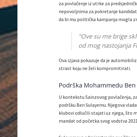
za povlačenje iz utrke za predsjednič
nepovoljnima za pokretanje kandidatu
da bi mu politička kampanja mogla zn
"Ove su me brige skl
od mog nastojanja FIA
Ova izjava pokazuje da je automobiliz
strast koju ne želi kompromitirati.
Podrška Mohammedu Ben
U kontekstu Sainzovog povlačenja, zan
podršku Ben Sulayemu. Njegova vladavi
klubovi odlučili stajati uz njega, što
mandat od početka svog vodstva 2021