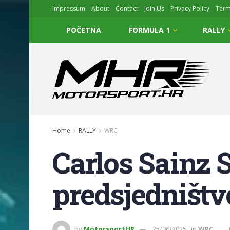
Impressum
About
Contact
Join Us
Privacy Policy
Ter
POČETNA
FORMULA 1
RALLY
Home
RALLY
WRC
Carlos Sainz 
predsjedništv
by
MotorsportHR
25/06/2025
in
WRC