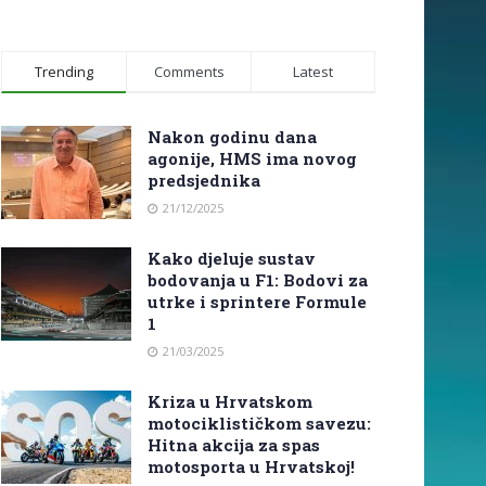
Trending
Comments
Latest
Nakon godinu dana
agonije, HMS ima novog
predsjednika
21/12/2025
Kako djeluje sustav
bodovanja u F1: Bodovi za
utrke i sprintere Formule
1
21/03/2025
Kriza u Hrvatskom
motociklističkom savezu:
Hitna akcija za spas
motosporta u Hrvatskoj!