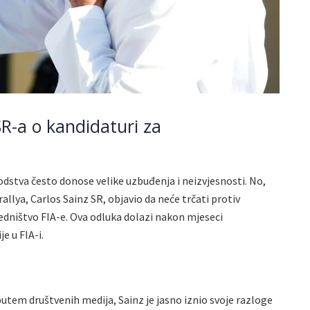
SR-a o kandidaturi za
dstva često donose velike uzbuđenja i neizvjesnosti. No,
allya, Carlos Sainz SR, objavio da neće trčati protiv
ništvo FIA-e. Ova odluka dolazi nakon mjeseci
e u FIA-i.
utem društvenih medija, Sainz je jasno iznio svoje razloge