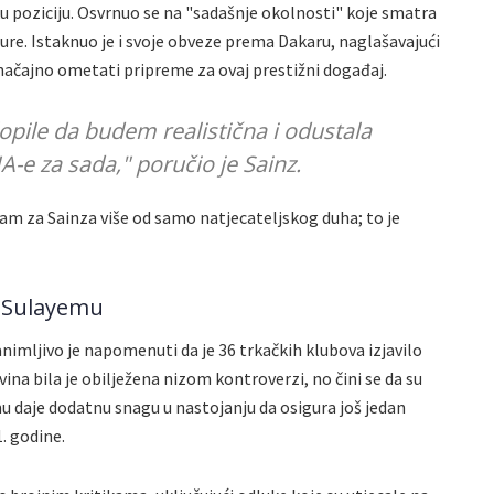
ku poziciju. Osvrnuo se na "sadašnje okolnosti" koje smatra
re. Istaknuo je i svoje obveze prema Dakaru, naglašavajući
ačajno ometati pripreme za ovaj prestižni događaj.
opile da budem realistična i odustala
-e za sada," poručio je Sainz.
am za Sainza više od samo natjecateljskog duha; to je
 Sulayemu
imljivo je napomenuti da je 36 trkačkih klubova izjavilo
na bila je obilježena nizom kontroverzi, no čini se da su
 mu daje dodatnu snagu u nastojanju da osigura još jedan
. godine.