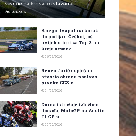
sezone na brdskim stazama
06/08/2026
Knego dvaput na korak
do podija u Češkoj, još
uvijek u igri za Top 3 na
kraju sezone
06/08/2026
Renzo Jurić uspješno
otvorio obranu naslova
prvaka CEZ-a
04/08/2026
Dorna istražuje izložbeni
događaj MotoGP na Austin
F1 GP-u
30/07/2026