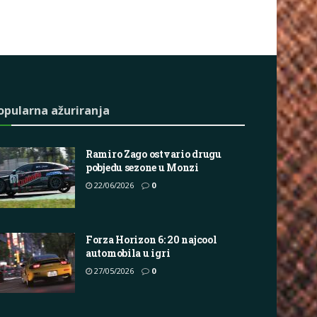
opularna ažuriranja
Ramiro Zago ostvario drugu
pobjedu sezone u Monzi
22/06/2026
0
Forza Horizon 6: 20 najcool
automobila u igri
27/05/2026
0