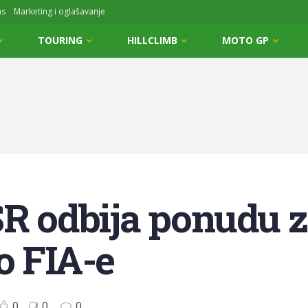
ms
Marketing i oglašavanje
TOURING
HILLCLIMB
MOTO GP
SR odbija ponudu 
o FIA-e
0
0
0