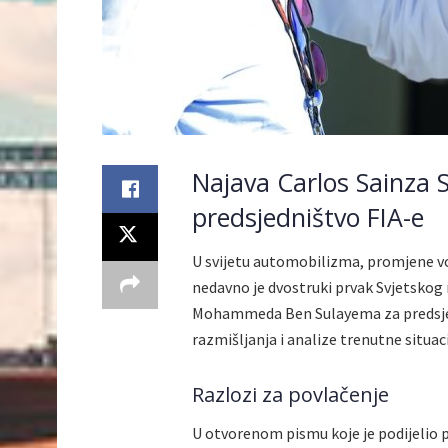
Najava Carlos Sainza 
predsjedništvo FIA-e
U svijetu automobilizma, promjene vo
nedavno je dvostruki prvak Svjetskog r
Mohammeda Ben Sulayema za predsjed
razmišljanja i analize trenutne situacij
Razlozi za povlačenje
U otvorenom pismu koje je podijelio p