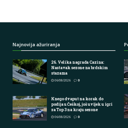
Najnovija ažuriranja
P
26. Velika nagrada Cazina:
Nastavak sezone na brdskim
stazama
06/08/2026
0
Knego dvaput na korak do
podija u Češkoj, još uvijek u igri
za Top 3 na kraju sezone
06/08/2026
0