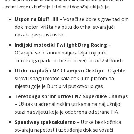
jedinstvene uzbuđenja. Istaknuti događaji uključuju:
Uspon na Bluff Hill
– Vozači se bore s gravitacijom
dok motori vrište na putu do vrha, stvarajući
nezaboravno iskustvo.
Indijski motocikl Twilight Drag Racing
–
Očarajte se brzinom natjecatelja koji jure
Teretonga parkom brzinom većom od 250 km/h.
Utrke na plaži i NZ Champs u Oretiju
– Osjetite
sirovu snagu motocikala dok jure plažom na
mjestu gdje je Burt prvi put otvorio gas.
Teretonga sprint utrke i NZ Superbike Champs
– Užitak u adrenalinskim utrkama na najjužnijoj
stazi na svijetu koja je odobrena od strane FIA.
Speedway spektakularno
– Utrke bez kočnica
stvaraju napetost i uzbuđenje dok se vozači