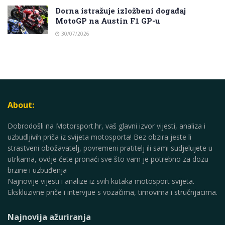
Dorna istražuje izložbeni događaj
MotoGP na Austin F1 GP-u
30/07/2026
About:
Dobrodošli na Motorsport.hr, vaš glavni izvor vijesti, analiza i
uzbudljivih priča iz svijeta motosporta! Bez obzira jeste li
strastveni obožavatelj, povremeni pratitelj ili sami sudjelujete u
utrkama, ovdje ćete pronaći sve što vam je potrebno za dozu
brzine i uzbuđenja
Najnovije vijesti i analize iz svih kutaka motosport svijeta.
Ekskluzivne priče i intervjue s vozačima, timovima i stručnjacima.
Najnovija ažuriranja