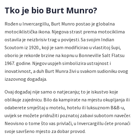
Tko je bio Burt Munro?
Rođen u Invercargillu, Burt Munro postao je globalna
motociklistička ikona. Njegova strast prema motociklima
ostavila je neizbrisiv trag u povijesti. Sa svojim Indian
Scoutom iz 1920., koji je sam modificirao u vlastitoj šupi,
oborio je rekorde brzine na kopnu u Bonneville Salt Flatsu
1967. godine. Njegov uspjeh simbolizira ustrajnost i
inovativnost, a duh Burt Munra živi u svakom sudioniku ovog
izazovnog događaja.
Ovaj događaj nije samo o natjecanju; to je iskustvo koje
oblikuje zajednicu. Bilo da kampirate na mjestu okupljanja ili
odaberete smještaj u motelu, hotelu ili luksuznom B&B-u,
uvijek se možete pridružiti poznatoj zabavi subotom navečer.
Neovisno o tome što vas privlači, u Invercargillu ćete pronaći
svoje savršeno mjesto za dobar provod.