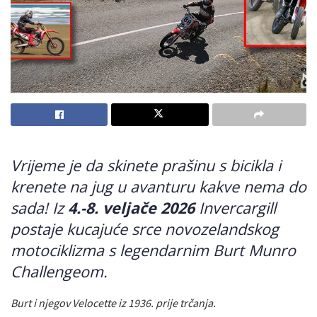
Vrijeme je da skinete prašinu s bicikla i
krenete na jug u avanturu kakve nema do
sada! Iz
4.-8. veljače 2026
Invercargill
postaje kucajuće srce novozelandskog
motociklizma s legendarnim Burt Munro
Challengeom.
Burt i njegov Velocette iz 1936. prije trčanja.