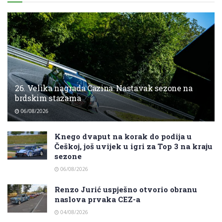
26. Velika nagrada Cazina: Nastavak sezone na
brdskim stazama
06/08/2026
Knego dvaput na korak do podija u
Češkoj, još uvijek u igri za Top 3 na kraju
sezone
06/08/2026
Renzo Jurić uspješno otvorio obranu
naslova prvaka CEZ-a
04/08/2026