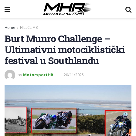
Home
HILLCLIMB
Burt Munro Challenge –
Ultimativni motociklistički
festival u Southlandu
by
MotorsportHR
20/11/2025