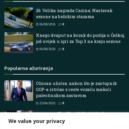
26. Velika nagrada Cazina: Nastavak
sezone na brdskim stazama
06/08/2026
0
Knego dvaput na korak do podija u Češkoj,
još uvijek u igri za Top 3 na kraju sezone
06/08/2026
0
Popularna ažuriranja
Ohioan uhićen nakon što je zastupnik
GOP-a istrčao s ceste vozaču mašući
palestinskom zastavom
22/06/2025
0
Autosport Top 50 u 2025: #30 Kalle
Rovanperä
We value your privacy
19/12/2025
0