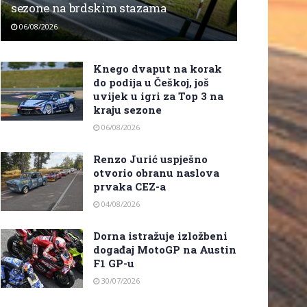
sezone na brdskim stazama
06/08/2026
Knego dvaput na korak
do podija u Češkoj, još
uvijek u igri za Top 3 na
kraju sezone
06/08/2026
Renzo Jurić uspješno
otvorio obranu naslova
prvaka CEZ-a
04/08/2026
Dorna istražuje izložbeni
događaj MotoGP na Austin
F1 GP-u
30/07/2026