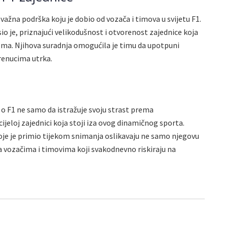
važna podrška koju je dobio od vozača i timova u svijetu F1.
io je, priznajući velikodušnost i otvorenost zajednice koja
 filma. Njihova suradnja omogućila je timu da upotpuni
renucima utrka.
o F1 ne samo da istražuje svoju strast prema
ijeloj zajednici koja stoji iza ovog dinamičnog sporta.
 koje je primio tijekom snimanja oslikavaju ne samo njegovu
a vozačima i timovima koji svakodnevno riskiraju na