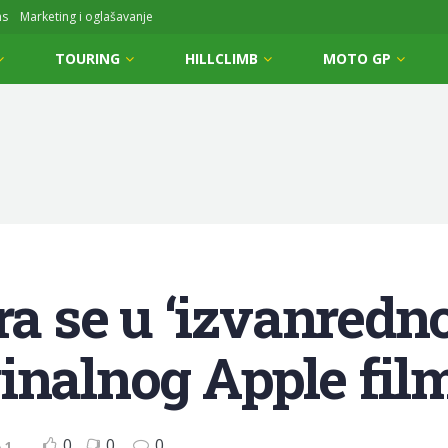
ms
Marketing i oglašavanje
TOURING
HILLCLIMB
MOTO GP
ara se u ‘izvanred
inalnog Apple film
0
0
0
 1