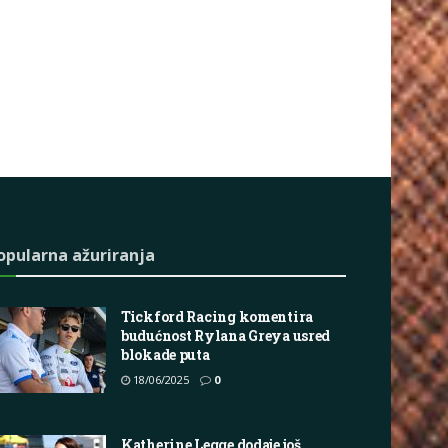
opularna ažuriranja
Tickford Racing komentira
budućnost Rylana Greya usred
blokade puta
18/06/2025
0
Katherine Legge dodaje još