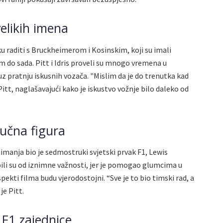
velikih imena
ku raditi s Bruckheimerom i Kosinskim, koji su imali
ilm do sada. Pitt i Idris proveli su mnogo vremena u
 pratnju iskusnih vozača. "Mislim da je do trenutka kad
tt, naglašavajući kako je iskustvo vožnje bilo daleko od
jučna figura
nimanja bio je sedmostruki svjetski prvak F1, Lewis
ili su od iznimne važnosti, jer je pomogao glumcima u
aspekti filma budu vjerodostojni. “Sve je to bio timski rad, a
je Pitt.
 F1 zajednice