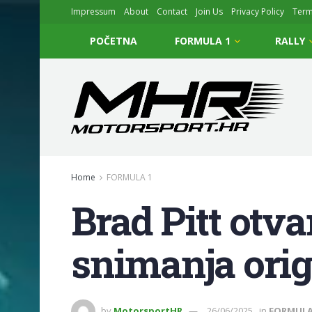
Impressum
About
Contact
Join Us
Privacy Policy
Ter
POČETNA
FORMULA 1
RALLY
Home
FORMULA 1
Brad Pitt otv
snimanja orig
by
MotorsportHR
26/06/2025
in
FORMULA