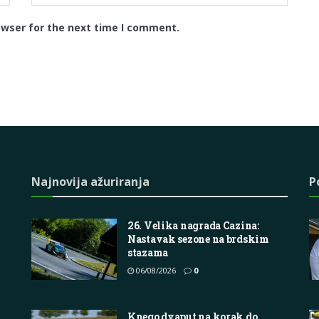
owser for the next time I comment.
Najnovija ažuriranja
P
26. Velika nagrada Cazina:
Nastavak sezone na brdskim
stazama
06/08/2026
0
Knego dvaput na korak do