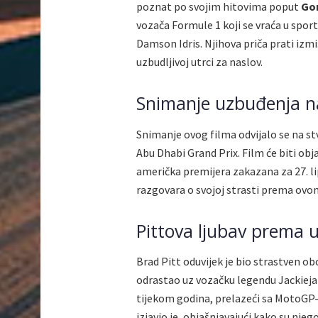
poznat po svojim hitovima poput
Gor
vozača Formule 1 koji se vraća u spo
Damson Idris. Njihova priča prati izmi
uzbudljivoj utrci za naslov.
Snimanje uzbuđenja n
Snimanje ovog filma odvijalo se na s
Abu Dhabi Grand Prix. Film će biti obj
američka premijera zakazana za 27. lip
razgovara o svojoj strasti prema ovom
Pittova ljubav prema 
Brad Pitt oduvijek je bio strastven ob
odrastao uz vozačku legendu Jackiej
tijekom godina, prelazeći sa MotoGP-a
izjavio je, objašnjavajući kako su njeg