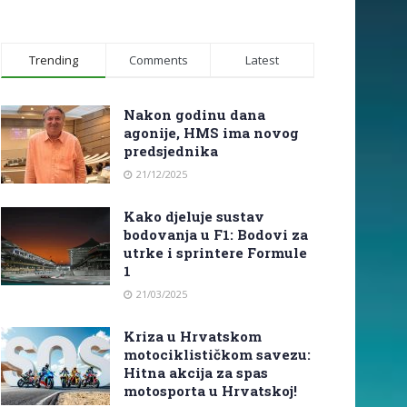
Trending
Comments
Latest
Nakon godinu dana
agonije, HMS ima novog
predsjednika
21/12/2025
Kako djeluje sustav
bodovanja u F1: Bodovi za
utrke i sprintere Formule
1
21/03/2025
Kriza u Hrvatskom
motociklističkom savezu:
Hitna akcija za spas
motosporta u Hrvatskoj!