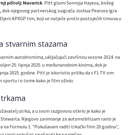
nji pištolj: Maverick
. Pitt glumi Sonnyja Hayesa, bivšeg
rt, dok njegovog partnerskog suigrača Joshua Pearcea igra
šljeni APXGP tim, koji se natječe protiv postojećih timova u
a stvarnim stazama
tvarnim autodromima, uključujući završnicu sezone 2024. na
avljen 25. lipnja 2025. u međunarodnim kinima, dok je
nja 2025. godine. Pitt je iskoristio priliku da s F1 TV-om
 sportu i o tome kako je film oživio.
utrkama
ožavatelj utrka, a u svom razgovoru otkrio je kako je
a Stewarta. Njegovo zanimanje za automobilizam raslo je
 na Formulu 1. "Pokušavam raditi trkački film 20 godina",
ovi raniji pokušaji završavali bezuspješno.