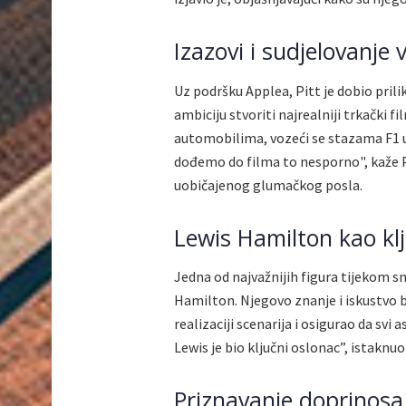
Izazovi i sudjelovanje 
Uz podršku Applea, Pitt je dobio prili
ambiciju stvoriti najrealniji trkački f
automobilima, vozeći se stazama F1 uz
dođemo do filma to nesporno", kaže Pi
uobičajenog glumačkog posla.
Lewis Hamilton kao kl
Jedna od najvažnijih figura tijekom s
Hamilton. Njegovo znanje i iskustvo b
realizaciji scenarija i osigurao da svi 
Lewis je bio ključni oslonac”, istaknuo 
Priznavanje doprinosa