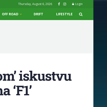
Thursday, August 6, 2026
Login
OFF ROAD
DRIFT
LIFESTYLE
nom’ iskustvu
a ‘F1’