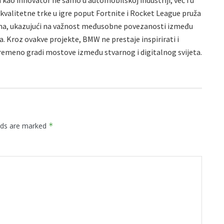
kao innovator ne samo u automobilskoj industriji, već i u
kokvalitetne trke u igre poput Fortnite i Rocket League pruža
ma, ukazujući na važnost međusobne povezanosti između
ja. Kroz ovakve projekte, BMW ne prestaje inspirirati i
ovremeno gradi mostove između stvarnog i digitalnog svijeta.
elds are marked
*