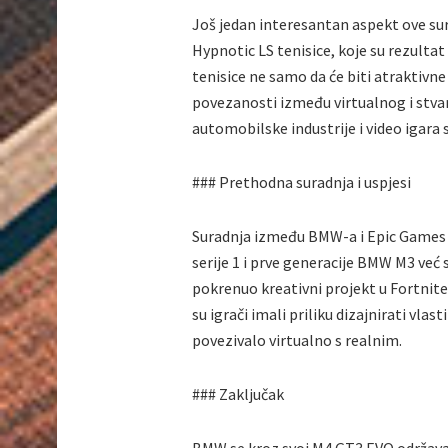
Još jedan interesantan aspekt ove 
Hypnotic LS tenisice, koje su rezulta
tenisice ne samo da će biti atraktivne
povezanosti između virtualnog i stva
automobilske industrije i video igara s
### Prethodna suradnja i uspjesi
Suradnja između BMW-a i Epic Games 
serije 1 i prve generacije BMW M3 već
pokrenuo kreativni projekt u Fortnit
su igrači imali priliku dizajnirati vlas
povezivalo virtualno s realnim.
### Zaključak