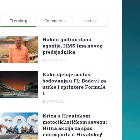
Trending
Comments
Latest
Nakon godinu dana
agonije, HMS ima novog
predsjednika
21/12/2025
Kako djeluje sustav
bodovanja u F1: Bodovi za
utrke i sprintere Formule
1
21/03/2025
Kriza u Hrvatskom
motociklističkom savezu:
Hitna akcija za spas
motosporta u Hrvatskoj!