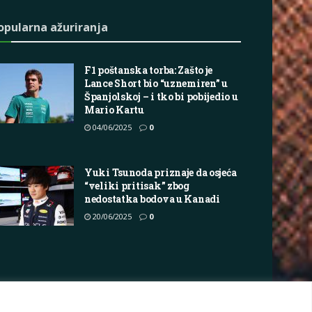
opularna ažuriranja
F1 poštanska torba: Zašto je
Lance Short bio “uznemiren” u
Španjolskoj – i tko bi pobijedio u
Mario Kartu
04/06/2025
0
Yuki Tsunoda priznaje da osjeća
“veliki pritisak” zbog
nedostatka bodova u Kanadi
20/06/2025
0