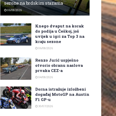
sezone na brdskim stazama
06/08/2026
Knego dvaput na korak
do podija u Češkoj, još
uvijek u igri za Top 3 na
kraju sezone
06/08/2026
Renzo Jurić uspješno
otvorio obranu naslova
prvaka CEZ-a
04/08/2026
Dorna istražuje izložbeni
događaj MotoGP na Austin
F1 GP-u
30/07/2026