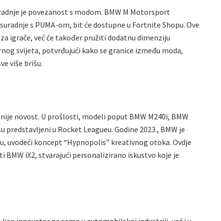
suradnje je povezanost s modom. BMW M Motorsport
t suradnje s PUMA-om, bit će dostupne u Fortnite Shopu. Ove
 za igrače, već će također pružiti dodatnu dimenziju
rnog svijeta, potvrđujući kako se granice između moda,
ve više brišu.
nije novost. U prošlosti, modeli poput BMW M240i, BMW
 su predstavljeni u Rocket Leagueu. Godine 2023., BMW je
eu, uvodeći koncept “Hypnopolis” kreativnog otoka. Ovdje
titi BMW iX2, stvarajući personalizirano iskustvo koje je