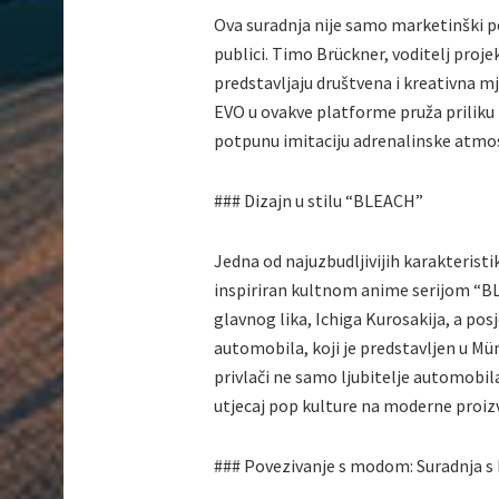
Ova suradnja nije samo marketinški p
publici. Timo Brückner, voditelj pro
predstavljaju društvena i kreativna 
EVO u ovakve platforme pruža priliku
potpunu imitaciju adrenalinske atmos
### Dizajn u stilu “BLEACH”
Jedna od najuzbudljivijih karakterist
inspiriran kultnom anime serijom “BL
glavnog lika, Ichiga Kurosakija, a pos
automobila, koji je predstavljen u Münc
privlači ne samo ljubitelje automobila
utjecaj pop kulture na moderne proiz
### Povezivanje s modom: Suradnja