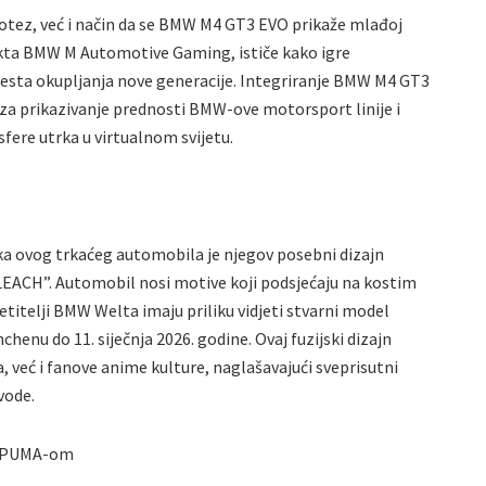
otez, već i način da se BMW M4 GT3 EVO prikaže mlađoj
jekta BMW M Automotive Gaming, ističe kako igre
mjesta okupljanja nove generacije. Integriranje BMW M4 GT3
 za prikazivanje prednosti BMW-ove motorsport linije i
fere utrka u virtualnom svijetu.
ika ovog trkaćeg automobila je njegov posebni dizajn
EACH”. Automobil nosi motive koji podsjećaju na kostim
jetitelji BMW Welta imaju priliku vidjeti stvarni model
henu do 11. siječnja 2026. godine. Ovaj fuzijski dizajn
, već i fanove anime kulture, naglašavajući sveprisutni
vode.
 s PUMA-om