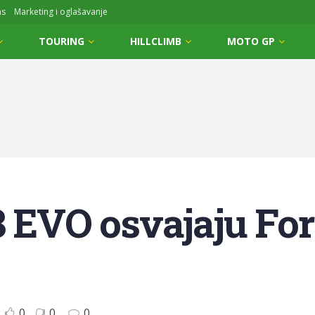
ms
Marketing i oglašavanje
TOURING
HILLCLIMB
MOTO GP
VO osvajaju Fortn
0
0
0