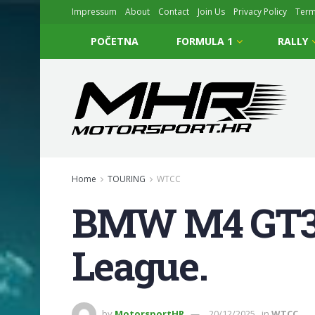
Impressum
About
Contact
Join Us
Privacy Policy
Ter
POČETNA
FORMULA 1
RALLY
Home
TOURING
WTCC
BMW M4 GT3 E
League.
by
MotorsportHR
20/12/2025
in
WTCC