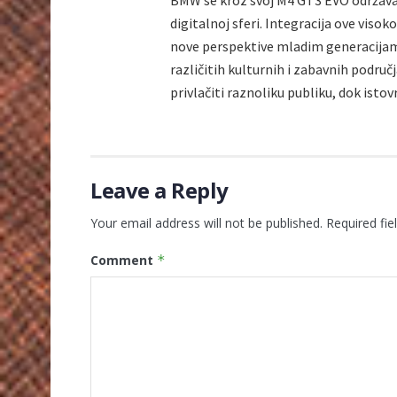
BMW se kroz svoj M4 GT3 EVO održava 
digitalnoj sferi. Integracija ove viso
nove perspektive mladim generacija
različitih kulturnih i zabavnih područ
privlačiti raznoliku publiku, dok ist
Leave a Reply
Your email address will not be published.
Required fi
Comment
*