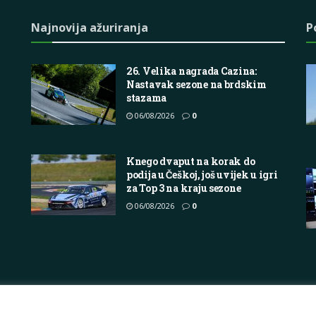
Najnovija ažuriranja
P
26. Velika nagrada Cazina:
Nastavak sezone na brdskim
stazama
06/08/2026
0
Knego dvaput na korak do
podija u Češkoj, još uvijek u igri
za Top 3 na kraju sezone
06/08/2026
0