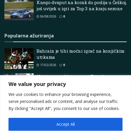
Knego dvaput na korak do podija u Češkoj,
još uvijek u igri za Top 3 na kraju sezone
06/08/2026
0
Popularna ažuriranja
Bahrain je tihi moćni igrač na konjičkim
utrkama
17/02/2026
0
Novi pogonski sustav za Toyotin
legendarni SUV
We value your privacy
23/06/2025
0
We use cookies to enhance your browsing experience,
serve personalised ads or content, and analyse our traffic.
By clicking "Accept All", you consent to our use of cookies.
Accept All
Impressum
About
Contact
Join Us