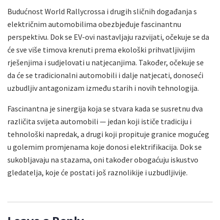
Budućnost World Rallycrossa i drugih sličnih događanja s
električnim automobilima obezbjeđuje fascinantnu
perspektivu. Dok se EV-ovi nastavljaju razvijati, očekuje se da
će sve više timova krenuti prema ekološki prihvatljivijim
rješenjima i sudjelovati u natjecanjima. Također, očekuje se
da će se tradicionalni automobili i dalje natjecati, donoseći
uzbudljiv antagonizam između starih i novih tehnologija.
Fascinantna je sinergija koja se stvara kada se susretnu dva
različita svijeta automobili — jedan koji ističe tradiciju i
tehnološki napredak, a drugi koji propituje granice mogućeg
u golemim promjenama koje donosi elektrifikacija. Dok se
sukobljavaju na stazama, oni također obogaćuju iskustvo
gledatelja, koje će postati još raznolikije i uzbudljivije.