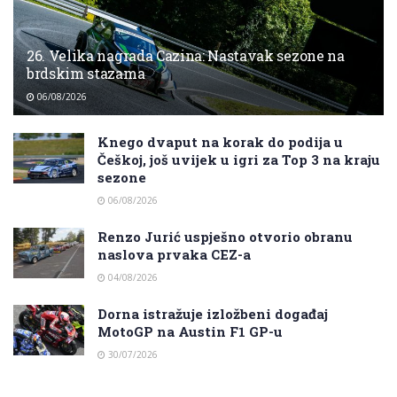
26. Velika nagrada Cazina: Nastavak sezone na
brdskim stazama
06/08/2026
Knego dvaput na korak do podija u
Češkoj, još uvijek u igri za Top 3 na kraju
sezone
06/08/2026
Renzo Jurić uspješno otvorio obranu
naslova prvaka CEZ-a
04/08/2026
Dorna istražuje izložbeni događaj
MotoGP na Austin F1 GP-u
30/07/2026