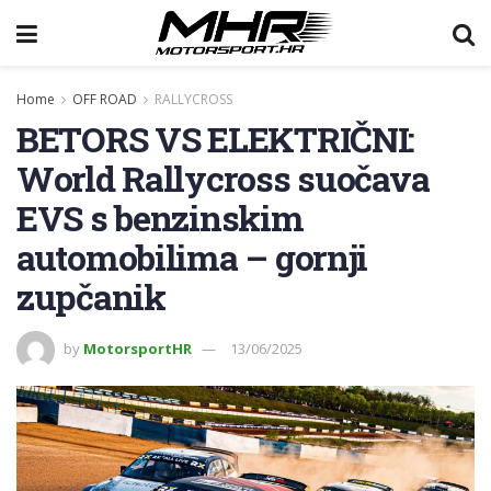
Home
OFF ROAD
RALLYCROSS
BETORS VS ELEKTRIČNI:
World Rallycross suočava
EVS s benzinskim
automobilima – gornji
zupčanik
by
MotorsportHR
13/06/2025