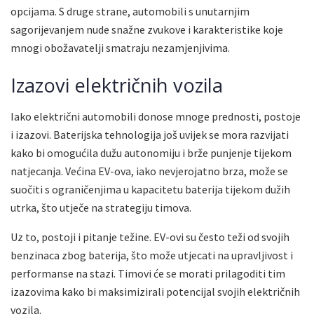
opcijama. S druge strane, automobili s unutarnjim
sagorijevanjem nude snažne zvukove i karakteristike koje
mnogi obožavatelji smatraju nezamjenjivima.
Izazovi električnih vozila
Iako električni automobili donose mnoge prednosti, postoje
i izazovi. Baterijska tehnologija još uvijek se mora razvijati
kako bi omogućila dužu autonomiju i brže punjenje tijekom
natjecanja. Većina EV-ova, iako nevjerojatno brza, može se
suočiti s ograničenjima u kapacitetu baterija tijekom dužih
utrka, što utječe na strategiju timova.
Uz to, postoji i pitanje težine. EV-ovi su često teži od svojih
benzinaca zbog baterija, što može utjecati na upravljivost i
performanse na stazi. Timovi će se morati prilagoditi tim
izazovima kako bi maksimizirali potencijal svojih električnih
vozila.