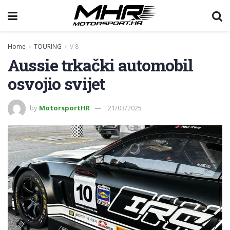
Home
TOURING
V 8
Aussie trkački automobil
osvojio svijet
by
MotorsportHR
21/03/2025