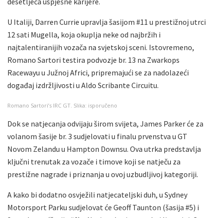
desetljeća uspješne karijere.
U Italiji, Darren Currie upravlja šasijom #11 u prestižnoj utrci
12 sati Mugella, koja okuplja neke od najbržih i
najtalentiranijih vozača na svjetskoj sceni. Istovremeno,
Romano Sartori testira podvozje br. 13 na Zwarkops
Racewayu u Južnoj Africi, pripremajući se za nadolazeći
događaj izdržljivosti u Aldo Scribante Circuitu.
Romano Sartori’s IRC GT. Slika: isporučeno
Dok se natjecanja odvijaju širom svijeta, James Parker će za
volanom šasije br. 3 sudjelovati u finalu prvenstva u GT
Novom Zelandu u Hampton Downsu. Ova utrka predstavlja
ključni trenutak za vozače i timove koji se natječu za
prestižne nagrade i priznanja u ovoj uzbudljivoj kategoriji.
A kako bi dodatno osvježili natjecateljski duh, u Sydney
Motorsport Parku sudjelovat će Geoff Taunton (šasija #5) i