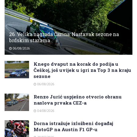
26. Velika nagrada Cazina: Nastavak sezone na
brdskim stazama
06/08/2026
Knego dvaput na korak do podija u
Češkoj, još uvijek u igri za Top 3 na kraju
sezone
06/08/2026
Renzo Jurić uspješno otvorio obranu
naslova prvaka CEZ-a
04/08/2026
Dorna istražuje izložbeni događaj
MotoGP na Austin F1 GP-u