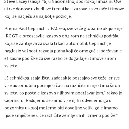
Steve Lacey (šasija #6) u Nacionalnoj sportskoj limuzini. Ove
utrke donose uzbudljive trenutke i izazove za vozače i timove
koji se natječu za najbolje pozicije.
Prema Paul Ceprnich iz PACE-a, sve veće globalno uključenje
IRC GT-a predstavlja izazov s obzirom na tehničku podršku
koja se zahtijeva za svaki trkaći automobil. Ceprnich je
naglasio važnost razvoja plana koji će omogućiti održavanje
efikasne podrške za sve različite događaje i timove širom
svijeta.
„S tehničkog stajališta, zadatak je postajao sve teže jer sve
više automobila počinje trčati na različitim mjestima širom
svijeta, to postaje izazov s njihovim podržavanjem,” rekao je
Ceprnich. „Radujemo se samo više njih i odvedemo ga u
pozornicu u kojoj možemo biti dovoljno veliki gdje imamo
ljude smještene u te različite zemlje da ih izravno podrže.”