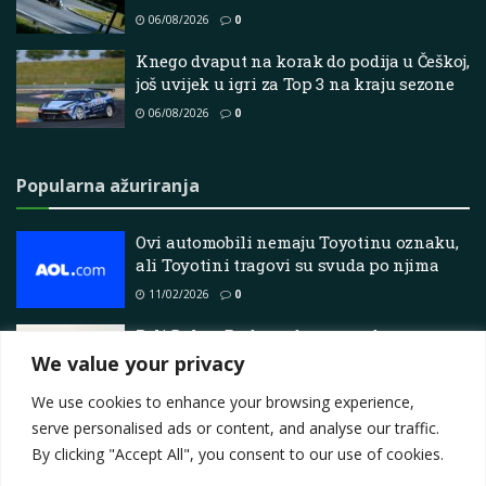
06/08/2026
0
Knego dvaput na korak do podija u Češkoj,
još uvijek u igri za Top 3 na kraju sezone
06/08/2026
0
Popularna ažuriranja
Ovi automobili nemaju Toyotinu oznaku,
ali Toyotini tragovi su svuda po njima
11/02/2026
0
Reli Dakar: Brabec odgovara udarcem
kako bi ponovno preuzeo vodstvo
We value your privacy
14/06/2026
0
We use cookies to enhance your browsing experience,
serve personalised ads or content, and analyse our traffic.
By clicking "Accept All", you consent to our use of cookies.