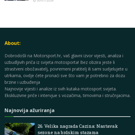
30/07/2026
About:
Dobrodošli na Motorsport.hr, vaš glavni izvor vijesti, analiza i
uzbudljivih priča iz svijeta motosporta! Bez obzira jeste li
strastveni obožavatelj, povremeni pratitelj ili sami sudjelujete u
utrkama, ovdje ćete pronaći sve što vam je potrebno za dozu
brzine i uzbuđenja
Najnovije vijesti i analize iz svih kutaka motosport svijeta.
Ekskluzivne priče i intervjue s vozačima, timovima i stručnjacima.
Najnovija ažuriranja
26. Velika nagrada Cazina: Nastavak
sezone na brdskim stazama