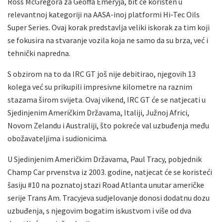
Ross McGregora za Geoffa Emeryja, bit će korišten u
relevantnoj kategoriji na AASA-inoj platformi Hi-Tec Oils
Super Series. Ovaj korak predstavlja veliki iskorak za tim koji
se fokusira na stvaranje vozila koja ne samo da su brza, već i
tehnički napredna.
S obzirom na to da IRC GT još nije debitirao, njegovih 13
kolega već su prikupili impresivne kilometre na raznim
stazama širom svijeta. Ovaj vikend, IRC GT će se natjecati u
Sjedinjenim Američkim Državama, Italiji, Južnoj Africi,
Novom Zelandu i Australiji, što pokreće val uzbuđenja među
obožavateljima i sudionicima.
U Sjedinjenim Američkim Državama, Paul Tracy, pobjednik
Champ Car prvenstva iz 2003. godine, natjecat će se koristeći
šasiju #10 na poznatoj stazi Road Atlanta unutar američke
serije Trans Am. Tracyjeva sudjelovanje donosi dodatnu dozu
uzbuđenja, s njegovim bogatim iskustvom i više od dva