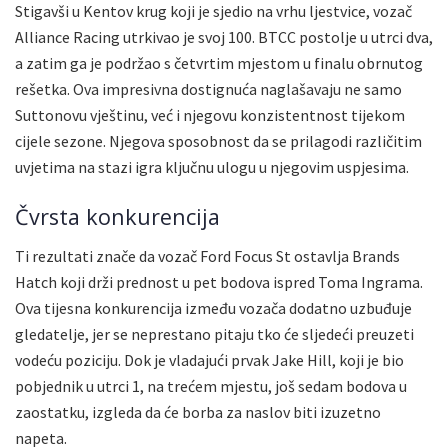
Stigavši ​​u Kentov krug koji je sjedio na vrhu ljestvice, vozač
Alliance Racing utrkivao je svoj 100. BTCC postolje u utrci dva,
a zatim ga je podržao s četvrtim mjestom u finalu obrnutog
rešetka. Ova impresivna dostignuća naglašavaju ne samo
Suttonovu vještinu, već i njegovu konzistentnost tijekom
cijele sezone. Njegova sposobnost da se prilagodi različitim
uvjetima na stazi igra ključnu ulogu u njegovim uspjesima.
Čvrsta konkurencija
Ti rezultati znače da vozač Ford Focus St ostavlja Brands
Hatch koji drži prednost u pet bodova ispred Toma Ingrama.
Ova tijesna konkurencija između vozača dodatno uzbuđuje
gledatelje, jer se neprestano pitaju tko će sljedeći preuzeti
vodeću poziciju. Dok je vladajući prvak Jake Hill, koji je bio
pobjednik u utrci 1, na trećem mjestu, još sedam bodova u
zaostatku, izgleda da će borba za naslov biti izuzetno
napeta.