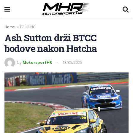
Home
TOURING
Ash Sutton drži BTCC
bodove nakon Hatcha
by
MotorsportHR
13/05/2025