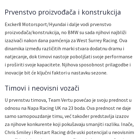
Prvenstvo proizvođača i konstrukcija
Excker8 Motorsport/Hyundai i dalje vodi prvenstvo
proizvođača/konstrukcija, no BMW su sada njihovi najbliži
izazivači nakon dana pamćenja za West Surrey Racing. Ova
dinamika između različitih marki stvara dodatnu dramu i
natjecanje, dok timovi nastoje poboljšati svoje performanse
i proširiti svoje kapacitete. Njihova sposobnost prilagodbe i
inovacije bit će ključni faktori u nastavku sezone.
Timovi i neovisni vozači
U prvenstvu timova, Team Vertu povećao je svoju prednost u
odnosu na Napa Racing UK na 23 boda. Ova prednost ne daje
samo samopouzdanje timu, već također predstavlja izazov
za njihove konkurente koji pokušavaju smanjiti razliku. Inače,
Chris Smiley i Restart Racing drže uski potencijal u neovisnim