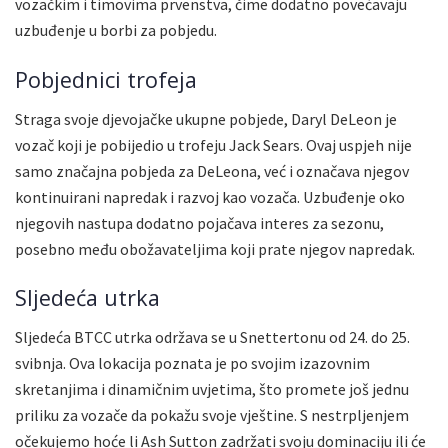
vozačkim i timovima prvenstva, čime dodatno povećavaju
uzbuđenje u borbi za pobjedu.
Pobjednici trofeja
Straga svoje djevojačke ukupne pobjede, Daryl DeLeon je
vozač koji je pobijedio u trofeju Jack Sears. Ovaj uspjeh nije
samo značajna pobjeda za DeLeona, već i označava njegov
kontinuirani napredak i razvoj kao vozača. Uzbuđenje oko
njegovih nastupa dodatno pojačava interes za sezonu,
posebno među obožavateljima koji prate njegov napredak.
Sljedeća utrka
Sljedeća BTCC utrka održava se u Snettertonu od 24. do 25.
svibnja. Ova lokacija poznata je po svojim izazovnim
skretanjima i dinamičnim uvjetima, što promete još jednu
priliku za vozače da pokažu svoje vještine. S nestrpljenjem
očekujemo hoće li Ash Sutton zadržati svoju dominaciju ili će