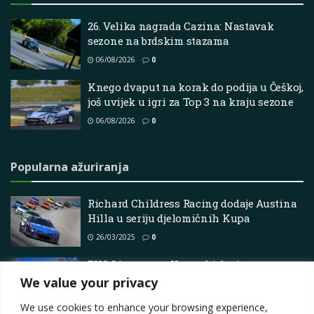
26. Velika nagrada Cazina: Nastavak
sezone na brdskim stazama
06/08/2026
0
Knego dvaput na korak do podija u Češkoj,
još uvijek u igri za Top 3 na kraju sezone
06/08/2026
0
Popularna ažuriranja
Richard Childress Racing dodaje Austina
Hilla u seriju djelomičnih Kupa
26/03/2025
0
EHC Limanowa: Hrvatski dvojac spreman
za novu bitku
We value your privacy
17/07/2026
0
We use cookies to enhance your browsing experience,