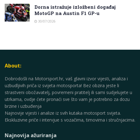
Dorna istražuje izložbeni događaj
MotoGP na Austin F1 GP-u
30/07/2026
About:
Dobrodošli na Motorsport.hr, vaš glavni izvor vijesti, analiza i
uzbudljivih priča iz svijeta motosporta! Bez obzira jeste li
strastveni obožavatelj, povremeni pratitelj ili sami sudjelujete u
utrkama, ovdje ćete pronaći sve što vam je potrebno za dozu
brzine i uzbuđenja
Najnovije vijesti i analize iz svih kutaka motosport svijeta.
Ekskluzivne priče i intervjue s vozačima, timovima i stručnjacima.
Najnovija ažuriranja