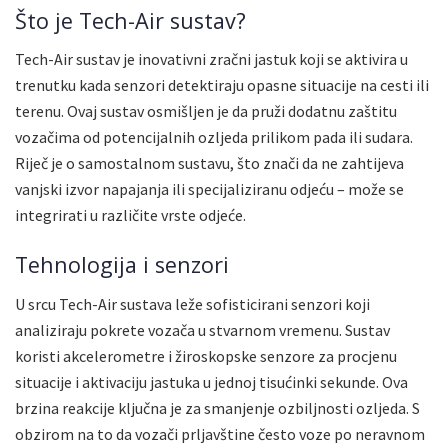
Što je Tech-Air sustav?
Tech-Air sustav je inovativni zračni jastuk koji se aktivira u
trenutku kada senzori detektiraju opasne situacije na cesti ili
terenu. Ovaj sustav osmišljen je da pruži dodatnu zaštitu
vozačima od potencijalnih ozljeda prilikom pada ili sudara.
Riječ je o samostalnom sustavu, što znači da ne zahtijeva
vanjski izvor napajanja ili specijaliziranu odjeću – može se
integrirati u različite vrste odjeće.
Tehnologija i senzori
U srcu Tech-Air sustava leže sofisticirani senzori koji
analiziraju pokrete vozača u stvarnom vremenu. Sustav
koristi akcelerometre i žiroskopske senzore za procjenu
situacije i aktivaciju jastuka u jednoj tisućinki sekunde. Ova
brzina reakcije ključna je za smanjenje ozbiljnosti ozljeda. S
obzirom na to da vozači prljavštine često voze po neravnom