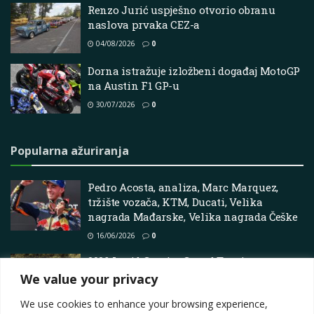
Renzo Jurić uspješno otvorio obranu
naslova prvaka CEZ-a
04/08/2026
0
Dorna istražuje izložbeni događaj MotoGP
na Austin F1 GP-u
30/07/2026
0
Popularna ažuriranja
Pedro Acosta, analiza, Marc Marquez,
tržište vozača, KTM, Ducati, Velika
nagrada Mađarske, Velika nagrada Češke
16/06/2026
0
2026 Lucid Gravity Grand Touring:
električni SUV koji mijenja segment
We value your privacy
27/01/2026
0
We use cookies to enhance your browsing experience,