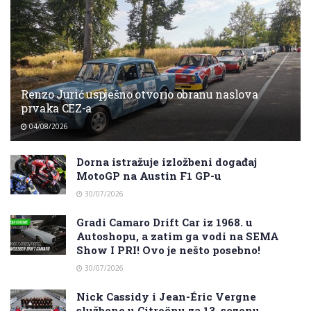
Renzo Jurić uspješno otvorio obranu naslova
prvaka CEZ-a
04/08/2026
Dorna istražuje izložbeni događaj
MotoGP na Austin F1 GP-u
30/07/2026
Gradi Camaro Drift Car iz 1968. u
Autoshopu, a zatim ga vodi na SEMA
Show I PRI! Ovo je nešto posebno!
30/07/2026
Nick Cassidy i Jean-Éric Vergne
službeno u Citroënu za 13. sezonu