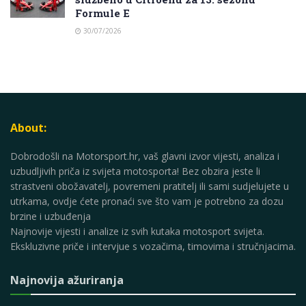
Formule E
30/07/2026
About:
Dobrodošli na Motorsport.hr, vaš glavni izvor vijesti, analiza i
uzbudljivih priča iz svijeta motosporta! Bez obzira jeste li
strastveni obožavatelj, povremeni pratitelj ili sami sudjelujete u
utrkama, ovdje ćete pronaći sve što vam je potrebno za dozu
brzine i uzbuđenja
Najnovije vijesti i analize iz svih kutaka motosport svijeta.
Ekskluzivne priče i intervjue s vozačima, timovima i stručnjacima.
Najnovija ažuriranja