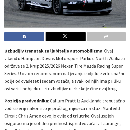
Uzbudljiv trenutak za ljubitelje automobilizma
: Ovaj
vikend u Hampton Downs Motorsport Parku u North Waikatu
održava se 2. krug 2025/2026 Nexen Tire Mazda Racing Super
Series. U ovom renomiranom natjecanju sudjeluje vrlo snažno
polje od dvadeset i sedam vozača, a svaki od njih ima priliku
ostvariti pobjedu u tri uzbudljive utrke koje čine ovaj krug.
Pozicija predvodnika
: Callum Pratt iz Aucklanda trenutačno
vodi u seriji nakon što je prošlog mjeseca na stazi Manfeild
Circuit Chris Amon osvojio dvije od tri utrke. Ovaj uspjeh
osigurao mu je solidnu prednost ispred vozača iz Taurange,