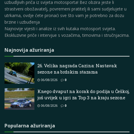
uzbudljivih priča iz svijeta motosporta! Bez obzira jeste li
strastveni obožavatelj, povremeni pratitelj ili sami sudjelujete u
utrkama, ovdje ćete pronaći sve što vam je potrebno za dozu
brzine i uzbuđenja
Najnovije vijesti i analize iz svih kutaka motosport svijeta.
Ekskluzivne priče i intervjue s vozačima, timovima i stručnjacima.
Najnovija ažuriranja
26. Velika nagrada Cazina: Nastavak
sezone na brdskim stazama
06/08/2026
0
Knego dvaput na korak do podija u Češkoj,
još uvijek u igri za Top 3 na kraju sezone
06/08/2026
0
Popularna ažuriranja