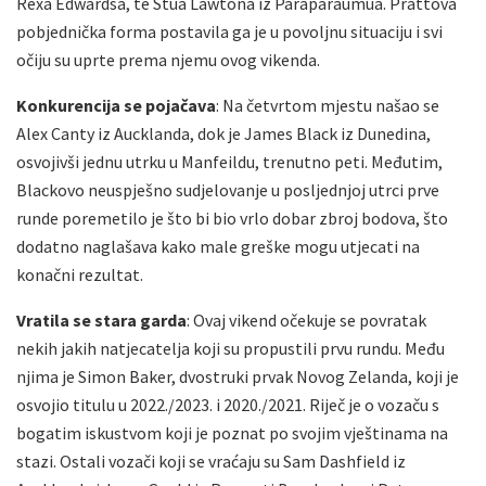
Rexa Edwardsa, te Stua Lawtona iz Paraparaumua. Prattova
pobjednička forma postavila ga je u povoljnu situaciju i svi
očiju su uprte prema njemu ovog vikenda.
Konkurencija se pojačava
: Na četvrtom mjestu našao se
Alex Canty iz Aucklanda, dok je James Black iz Dunedina,
osvojivši jednu utrku u Manfeildu, trenutno peti. Međutim,
Blackovo neuspješno sudjelovanje u posljednjoj utrci prve
runde poremetilo je što bi bio vrlo dobar zbroj bodova, što
dodatno naglašava kako male greške mogu utjecati na
konačni rezultat.
Vratila se stara garda
: Ovaj vikend očekuje se povratak
nekih jakih natjecatelja koji su propustili prvu rundu. Među
njima je Simon Baker, dvostruki prvak Novog Zelanda, koji je
osvojio titulu u 2022./2023. i 2020./2021. Riječ je o vozaču s
bogatim iskustvom koji je poznat po svojim vještinama na
stazi. Ostali vozači koji se vraćaju su Sam Dashfield iz