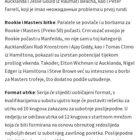
Aucklanda i Jesse Gould iz Raumati Beacha, kao i Peter
Farrell, koji je imao неожиданных problema u prvoj rundi.
Rookie i Masters bitke
: Paralele se povlače i u borbama za
Rookie i Masters (Preko 50) počasti. Crni vozač osvojio je
Rookie počasti u Manfeildu, no nije sam u toj kategoriji.
Aucklandčani Rudi Kronstrom i Ajay Giddy, kao i Tomas Climo
iz Hamiltona, pokazali su izvrstan potencijal tijekom
prošlog vikenda. Također, Elton Wichman iz Aucklanda, Nigel
Edger iz Hamiltona i Steve Brown već su intenzivno u borbi
za Masters trofeje, što dodatno podiže uzbuđenje.
Format utrke
: Serija će slijediti uobičajeni format, s
kvalifikacijama u subotu ujutro koje će postaviti rešetku za
utrku od 10 krugova zakazanu za subotnje poslijepodne. U
nedjelju se održava utrka od 12 krugova s startnom mrežom
koja će biti formirana na osnovu obrnutog redoslijeda
najboljih deset iz subotnjeg završnog poretka. Poslijepodne