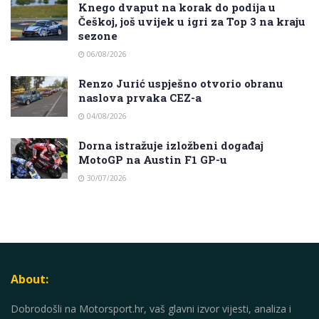
Knego dvaput na korak do podija u
Češkoj, još uvijek u igri za Top 3 na kraju
sezone
06/08/2026
Renzo Jurić uspješno otvorio obranu
naslova prvaka CEZ-a
04/08/2026
Dorna istražuje izložbeni događaj
MotoGP na Austin F1 GP-u
30/07/2026
About:
Dobrodošli na Motorsport.hr, vaš glavni izvor vijesti, analiza i