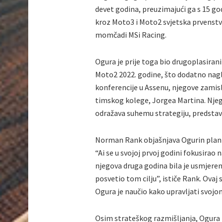
devet godina, preuzimajući ga s 15 go
kroz Moto3 i Moto2 svjetska prvenstva,
momčadi MSi Racing.
Ogura je prije toga bio drugoplasirani
Moto2 2022. godine, što dodatno nagl
konferencije u Assenu, njegove zamisl
timskog kolege, Jorgea Martina. Njegov
odražava suhemu strategiju, predstav
Norman Rank objašnjava Ogurin plan vo
“Ai se u svojoj prvoj godini fokusirao 
njegova druga godina bila je usmjeren
posvetio tom cilju”, ističe Rank. Ova
Ogura je naučio kako upravljati svoj
Osim strateškog razmišljanja, Ogura i