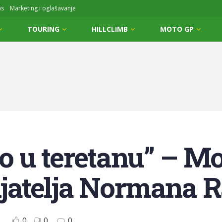
ms
Marketing i oglašavanje
TOURING
HILLCLIMB
MOTO GP
to u teretanu” – Mo
rijatelja Normana 
0
0
0