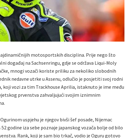
najdinamičnijih motosportskih disciplina. Prije nego što
lni događaj na Sachsenringu, gdje se održava Liqui-Moly
čke, mnogi vozači koriste priliku za nekoliko slobodnih
dnik nedavne utrke u Assenu, odlučio je posjetiti svoj rodni
a, koji vozi za tim Trackhouse Aprilia, istaknuto je ime među
vjetskog prvenstva zahvaljujući svojim iznimnim
ma.
io Ogurinom uspjehu je njegov bivši šef posade, Nijemac
 52 godine iza sebe poznaje japanskog vozača bolje od bilo
nstva. Rank, koji je sam bio trkač, vodio je Oguru gotovo