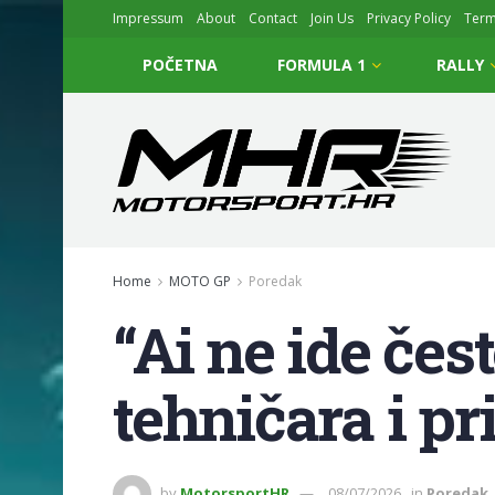
Impressum
About
Contact
Join Us
Privacy Policy
Ter
POČETNA
FORMULA 1
RALLY
Home
MOTO GP
Poredak
“Ai ne ide čes
tehničara i p
by
MotorsportHR
08/07/2026
in
Poredak