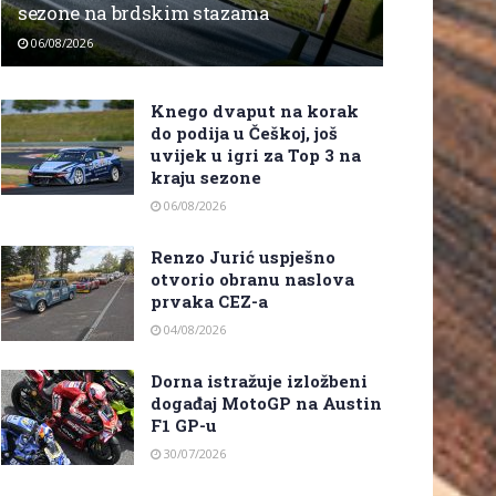
sezone na brdskim stazama
06/08/2026
Knego dvaput na korak
do podija u Češkoj, još
uvijek u igri za Top 3 na
kraju sezone
06/08/2026
Renzo Jurić uspješno
otvorio obranu naslova
prvaka CEZ-a
04/08/2026
Dorna istražuje izložbeni
događaj MotoGP na Austin
F1 GP-u
30/07/2026