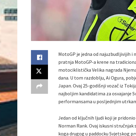
MotoGP je jedna od najuzbudljivijih i 
pratnja MotoGP-a krene na tradiciona
motociklistička Velika nagrada Njema
dana. U tom razdoblju, Ai Ogura, pobje
Japan. Ovaj 25-godišnji vozač iz Tokij
najboljim kandidatima za osvajanje S
performansama u posljednjim utrka
Jedan od ključnih ljudi koji je pridon
Norman Rank. Ovaj iskusni stručnjak s
koga drugog u paddocku Svjetskog prve