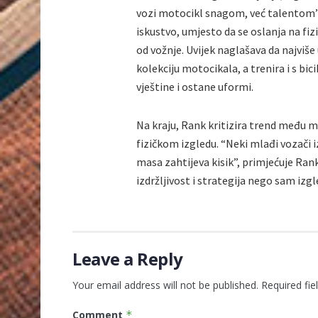
vozi motocikl snagom, već talentom”, 
iskustvo, umjesto da se oslanja na fiz
od vožnje. Uvijek naglašava da najviše 
kolekciju motocikala, a trenira i s b
vještine i ostane uformi.
Na kraju, Rank kritizira trend među 
fizičkom izgledu. “Neki mlađi vozači i
masa zahtijeva kisik”, primjećuje Ran
izdržljivost i strategija nego sam izgle
Leave a Reply
Your email address will not be published.
Required fi
Comment
*