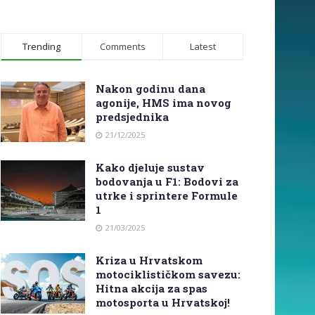
Trending
Comments
Latest
Nakon godinu dana
agonije, HMS ima novog
predsjednika
21/12/2025
Kako djeluje sustav
bodovanja u F1: Bodovi za
utrke i sprintere Formule
1
21/03/2025
Kriza u Hrvatskom
motociklističkom savezu:
Hitna akcija za spas
motosporta u Hrvatskoj!