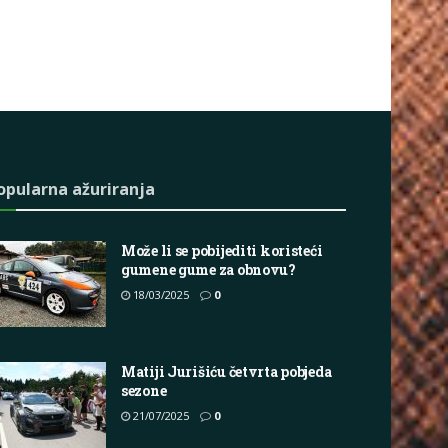
opularna ažuriranja
Može li se pobijediti koristeći
gumene gume za obnovu?
18/03/2025
0
Matiji Jurišiću četvrta pobjeda
sezone
21/07/2025
0