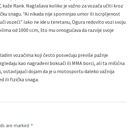
kaže Rank. Naglašava koliko je važno za vozača učiti kroz
ičku snagu. “Ai nikada nije spominjao umor ili iscrpljenost
uči vozeći.” Iako ne ide u teretanu, Ogura redovito vozi svoju
iciklima od 1000 ccm, što mu omogućava da razvije svoje
mladim vozačima koji često posvećuju previše pažnje
zgledaju kao nagrađeni boksači ili MMA borci, ali ta mišićna
k, ostavljajući dojam da je u motosportu daleko važnija
d ili fizička snaga.
elds are marked
*