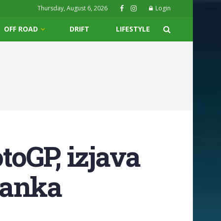
Thursday, August 6, 2026
Login
OFF ROAD
DRIFT
LIFESTYLE
toGP, izjava
Ranka