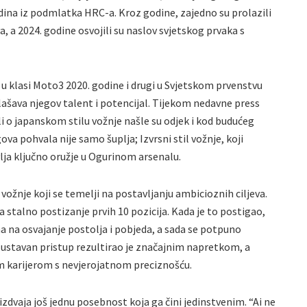
dina iz podmlatka HRC-a. Kroz godine, zajedno su prolazili
 a 2024. godine osvojili su naslov svjetskog prvaka s
 u klasi Moto3 2020. godine i drugi u Svjetskom prvenstvu
ašava njegov talent i potencijal. Tijekom nedavne press
i o japanskom stilu vožnje našle su odjek i kod budućeg
a pohvala nije samo šuplja; Izvrsni stil vožnje, koji
lja ključno oružje u Ogurinom arsenalu.
žnje koji se temelji na postavljanju ambicioznih ciljeva.
na stalno postizanje prvih 10 pozicija. Kada je to postigao,
a na osvajanje postolja i pobjeda, a sada se potpuno
j sustavan pristup rezultirao je značajnim napretkom, a
om karijerom s nevjerojatnom preciznošću.
zdvaja još jednu posebnost koja ga čini jedinstvenim. “Ai ne