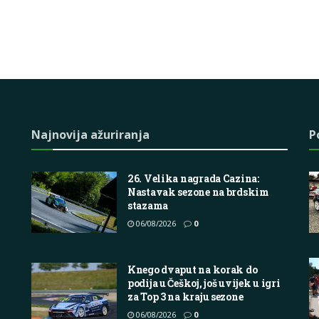
Najnovija ažuriranja
P
26. Velika nagrada Cazina:
Nastavak sezone na brdskim
stazama
06/08/2026
0
Knego dvaput na korak do
podija u Češkoj, još uvijek u igri
za Top 3 na kraju sezone
06/08/2026
0