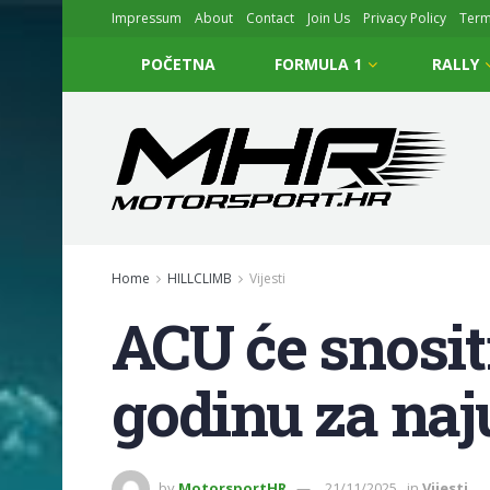
Impressum
About
Contact
Join Us
Privacy Policy
Ter
POČETNA
FORMULA 1
RALLY
Home
HILLCLIMB
Vijesti
ACU će snosit
godinu za naj
by
MotorsportHR
21/11/2025
in
Vijesti