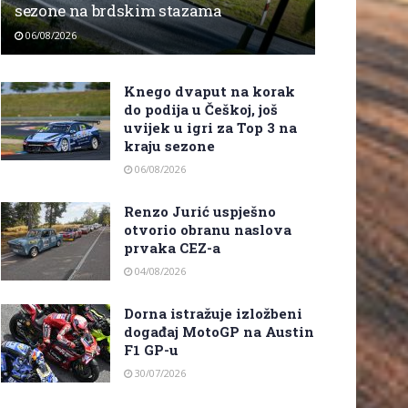
sezone na brdskim stazama
06/08/2026
Knego dvaput na korak
do podija u Češkoj, još
uvijek u igri za Top 3 na
kraju sezone
06/08/2026
Renzo Jurić uspješno
otvorio obranu naslova
prvaka CEZ-a
04/08/2026
Dorna istražuje izložbeni
događaj MotoGP na Austin
F1 GP-u
30/07/2026