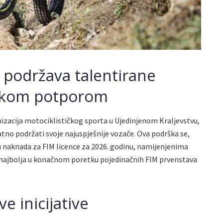
 podržava talentirane
jskom potporom
izacija motociklističkog sporta u Ujedinjenom Kraljevstvu,
odatno podržati svoje najuspješnije vozače. Ova podrška se,
u naknada za FIM licence za 2026. godinu, namijenjenima
ri najbolja u konačnom poretku pojedinačnih FIM prvenstava
e inicijative