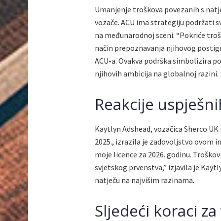
Umanjenje troškova povezanih s natje
vozače. ACU ima strategiju podržati s
na međunarodnoj sceni. “Pokriće trošk
način prepoznavanja njihovog postign
ACU-a. Ovakva podrška simbolizira po
njihovih ambicija na globalnoj razini.
Reakcije uspješni
Kaytlyn Adshead, vozačica Sherco UK
2025., izrazila je zadovoljstvo ovom 
moje licence za 2026. godinu. Troškovi
svjetskog prvenstva,” izjavila je Kaytl
natječu na najvišim razinama.
Sljedeći koraci za