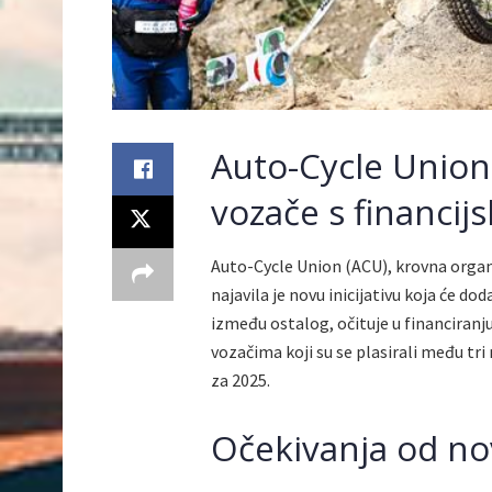
Auto-Cycle Union
vozače s financi
Auto-Cycle Union (ACU), krovna organ
najavila je novu inicijativu koja će d
između ostalog, očituje u financiranj
vozačima koji su se plasirali među t
za 2025.
Očekivanja od nov