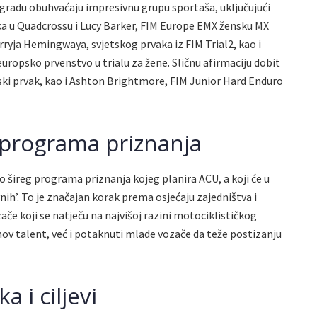
 nagradu obuhvaćaju impresivnu grupu sportaša, uključujući
a u Quadcrossu i Lucy Barker, FIM Europe EMX žensku MX
arryja Hemingwaya, svjetskog prvaka iz FIM Trial2, kao i
europsko prvenstvo u trialu za žene. Sličnu afirmaciju dobit
etski prvak, kao i Ashton Brightmore, FIM Junior Hard Enduro
programa priznanja
dio šireg programa priznanja kojeg planira ACU, a koji će u
vnih’. To je značajan korak prema osjećaju zajedništva i
če koji se natječu na najvišoj razini motociklističkog
ihov talent, već i potaknuti mlade vozače da teže postizanju
a i ciljevi