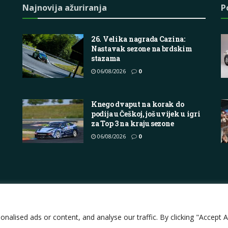
Najnovija ažuriranja
P
26. Velika nagrada Cazina:
Nastavak sezone na brdskim
stazama
06/08/2026
0
Knego dvaput na korak do
podija u Češkoj, još uvijek u igri
za Top 3 na kraju sezone
06/08/2026
0
Impressum
About
Contact
Join Us
Pri
lised ads or content, and analyse our traffic. By clicking "Accept Al