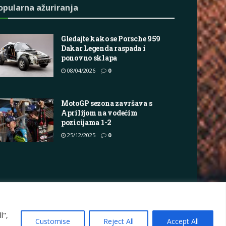
opularna ažuriranja
Gledajte kako se Porsche 959
Dakar Legenda raspada i
ponovno sklapa
08/04/2026
0
MotoGP sezona završava s
Aprilijom na vodećim
pozicijama 1-2
25/12/2025
0
vacy Policy
Terms
Marketing i oglašavanje
l",
Customise
Reject All
Accept All