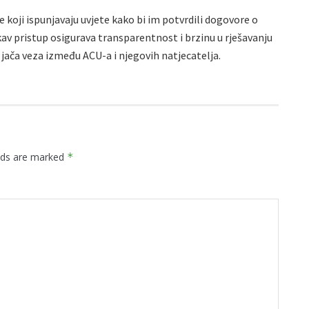
 koji ispunjavaju uvjete kako bi im potvrdili dogovore o
kav pristup osigurava transparentnost i brzinu u rješavanju
jača veza između ACU-a i njegovih natjecatelja.
elds are marked
*