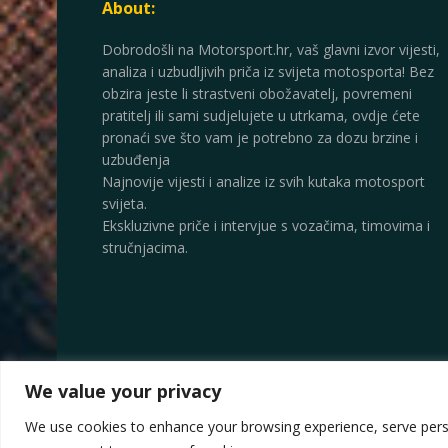
About:
Dobrodošli na Motorsport.hr, vaš glavni izvor vijesti,
analiza i uzbudljivih priča iz svijeta motosporta! Bez
obzira jeste li strastveni obožavatelj, povremeni
pratitelj ili sami sudjelujete u utrkama, ovdje ćete
pronaći sve što vam je potrebno za dozu brzine i
uzbuđenja
Najnovije vijesti i analize iz svih kutaka motosport
svijeta.
Ekskluzivne priče i intervjue s vozačima, timovima i
stručnjacima.
We value your privacy
© 2025
Motorsport.hr
We use cookies to enhance your browsing experience, serve persona