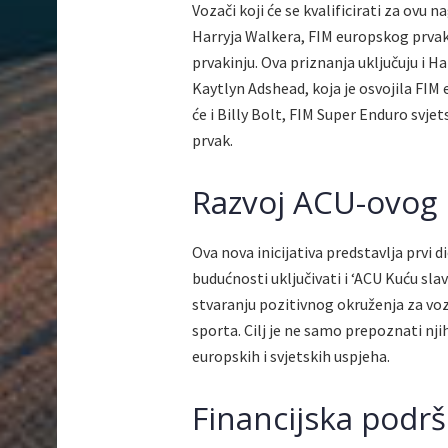
Vozači koji će se kvalificirati za ovu
Harryja Walkera, FIM europskog prvak
prvakinju. Ova priznanja uključuju i H
Kaytlyn Adshead, koja je osvojila FIM 
će i Billy Bolt, FIM Super Enduro svj
prvak.
Razvoj ACU-ovog 
Ova nova inicijativa predstavlja prvi 
budućnosti uključivati i ‘ACU Kuću sla
stvaranju pozitivnog okruženja za voza
sporta. Cilj je ne samo prepoznati nj
europskih i svjetskih uspjeha.
Financijska podršk