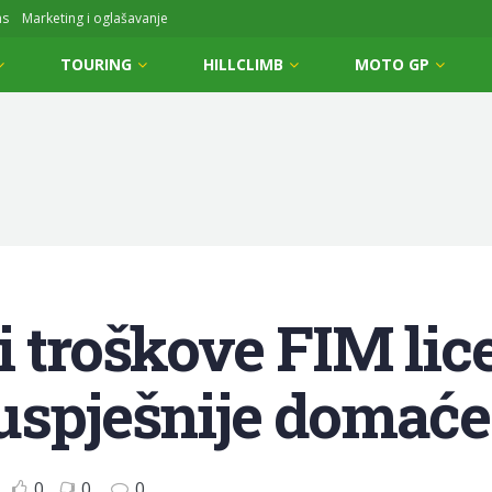
ms
Marketing i oglašavanje
TOURING
HILLCLIMB
MOTO GP
i troškove FIM lice
uspješnije domaće
0
0
0