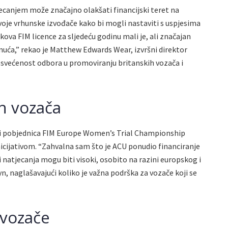
canjem može značajno olakšati financijski teret na
voje vrhunske izvođače kako bi mogli nastaviti s uspjesima
ova FIM licence za sljedeću godinu mali je, ali značajan
uća,” rekao je Matthew Edwards Wear, izvršni direktor
svećenost odbora u promoviranju britanskih vozača i
h vozača
 i pobjednica FIM Europe Women’s Trial Championship
inicijativom. “Zahvalna sam što je ACU ponudio financiranje
 natjecanja mogu biti visoki, osobito na razini europskog i
yn, naglašavajući koliko je važna podrška za vozače koji se
 vozače