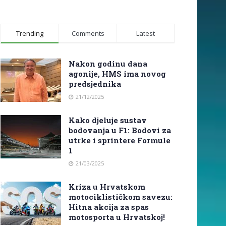
Trending
Comments
Latest
Nakon godinu dana
agonije, HMS ima novog
predsjednika
21/12/2025
Kako djeluje sustav
bodovanja u F1: Bodovi za
utrke i sprintere Formule
1
21/03/2025
Kriza u Hrvatskom
motociklističkom savezu:
Hitna akcija za spas
motosporta u Hrvatskoj!