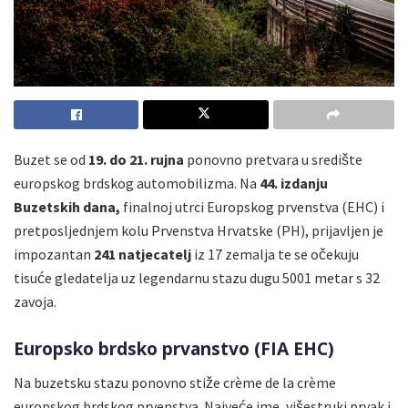
Buzet se od
19. do 21. rujna
ponovno pretvara u središte
europskog brdskog automobilizma. Na
44. izdanju
Buzetskih dana,
finalnoj utrci Europskog prvenstva (EHC) i
pretposljednjem kolu Prvenstva Hrvatske (PH), prijavljen je
impozantan
241 natjecatelj
iz 17 zemalja te se očekuju
tisuće gledatelja uz legendarnu stazu dugu 5001 metar s 32
zavoja.
Europsko brdsko prvanstvo (FIA EHC)
Na buzetsku stazu ponovno stiže crème de la crème
europskog brdskog prvenstva. Najveće ime, višestruki prvak i