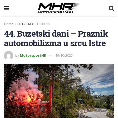
Home
HILLCLIMB
HR Brdo
44. Buzetski dani – Praznik
automobilizma u srcu Istre
by
MotorsportHR
19/10/2025