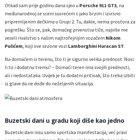
Otkad sam prije godinu dana sjeo u
Porsche 911 GT3
, na
međunarodnoj se sceni susrećem s jako brzim i izvrsno
pripremljenim dečkima u Grupi 2. Tu, dakle, nema prostora za
pogrešku. Što se, pak, domaćeg prvenstva tiče, najviše me
veseli rivalstvo s našim najtrofejnijim vozačem
Nikom
Pulićem
, koji ove sezone vozi
Lamborghini Huracan ST
.
Na domaćem si terenu, što ti je sigurno velika prednost. Nosi
li to i dodatnu tremu?
– Domaći teren ima svojih prednosti,
ali i nedostataka. Uvijek je tu dodatni pritisak, što treba izbiti
iz glave da ne dođe do neželjenih situacija.
Buzetski dani u gradu koji diše kao jedno
Buzetski dani nisu samo sportska manifestacija, već pravi