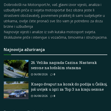
Dobrodošli na Motorsport.hr, vaš glavni izvor vijesti, analiza i
uzbudljivih priča iz svijeta motosporta! Bez obzira jeste li
strastveni obožavatelj, povremeni pratitelj ili sami sudjelujete u
utrkama, ovdje ćete pronaći sve što vam je potrebno za dozu
brzine i uzbuđenja
Najnovije vijesti i analize iz svih kutaka motosport svijeta.
Ekskluzivne priče i intervjue s vozačima, timovima i stručnjacima.
Najnovija ažuriranja
26. Velika nagrada Cazina: Nastavak
sezone na brdskim stazama
06/08/2026
0
Knego dvaput na korak do podija u Češkoj,
još uvijek u igri za Top 3 na kraju sezone
06/08/2026
0