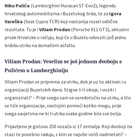
Niku Pulića
(Lamborghini Huracan ST Evo2), legendu
hrvatskog automobilizma i Buzetskog brda, te za
Igora
Vareška
(Seat Cupra TCR) koji nastavlja nizati odlične
rezultate. Tu je i
Viliam Prodan
(Porsche 911 GT3), aktualni
prvak Hrvatske u rallyju, koji će u Buzetu odvoziti još jednu
brdsku utrku na domaćem asfaltu.
Viliam Prodan: Veselim se još jednom dvoboju s
Pulićem u Lamborghiniju
Viliam Prodan se priprema za utrku, dok je uz to aktivan i u
organizaciji Buzetskih dana. Stigne li li oboje, i voziti i
organizirati?
– Prije svega sam se usredotočio na utrku, a što
se tiče organizacije, nastojim pomoći koliko mogu, prije
svega savjetima ne bi li utrka svake godine bila sve bolja.
Prijavljeno je gotovo 250 vozača iz 17 zemalja. Koji dvoboji na
stazi te posebno raduju, s kim se najviše voliš nadmetati?
–