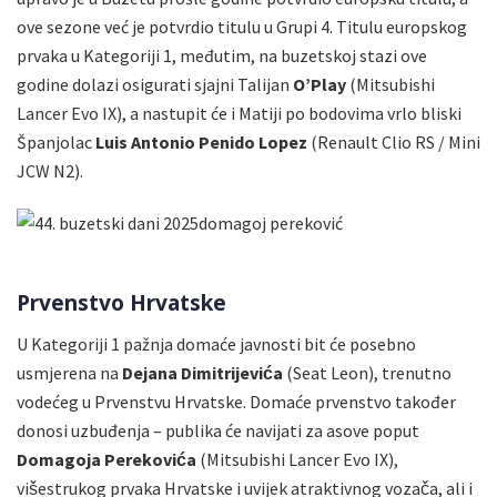
ove sezone već je potvrdio titulu u Grupi 4. Titulu europskog
prvaka u Kategoriji 1, međutim, na buzetskoj stazi ove
godine dolazi osigurati sjajni Talijan
O’Play
(Mitsubishi
Lancer Evo IX), a nastupit će i Matiji po bodovima vrlo bliski
Španjolac
Luis Antonio Penido Lopez
(Renault Clio RS / Mini
JCW N2).
Prvenstvo Hrvatske
U Kategoriji 1 pažnja domaće javnosti bit će posebno
usmjerena na
Dejana Dimitrijevića
(Seat Leon), trenutno
vodećeg u Prvenstvu Hrvatske. Domaće prvenstvo također
donosi uzbuđenja – publika će navijati za asove poput
Domagoja Perekovića
(Mitsubishi Lancer Evo IX),
višestrukog prvaka Hrvatske i uvijek atraktivnog vozača, ali i