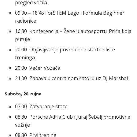
pregled vozila
09:00 – 18:45 ForSTEM Lego i Formula Beginner
radionice
16:30 Konferencija – Žene u autosportu: Priča koja
putuje
20:00 Objavljivanje privremene startne liste
treninga
20:00 Večer Vozača
21:00 Zabava u centralnom šatoru uz DJ Marshal
Subota, 20. rujna
07:00 Zatvaranje staze
08:30 Porsche Adria Club i Juraj Šebalj promotivne
vožnje
08:30 Prvi trening