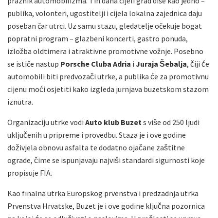
praznik automobilizma. Tih dana cijeli grad diše kao jedno –
publika, volonteri, ugostitelji i cijela lokalna zajednica daju
poseban čar utrci. Uz samu stazu, gledatelje očekuje bogat
popratni program – glazbeni koncerti, gastro ponuda,
izložba oldtimera i atraktivne promotivne vožnje. Posebno
se ističe nastup
Porsche Cluba Adria
i
Juraja Šebalja
, čiji će
automobili biti predvozači utrke, a publika će za promotivnu
cijenu moći osjetiti kako izgleda jurnjava buzetskom stazom
iznutra.
Organizaciju utrke vodi
Auto klub Buzet
s više od 250 ljudi
uključenih u pripreme i provedbu. Staza je i ove godine
doživjela obnovu asfalta te dodatno ojačane zaštitne
ograde, čime se ispunjavaju najviši standardi sigurnosti koje
propisuje FIA.
Kao finalna utrka Europskog prvenstva i predzadnja utrka
Prvenstva Hrvatske, Buzet je i ove godine ključna pozornica