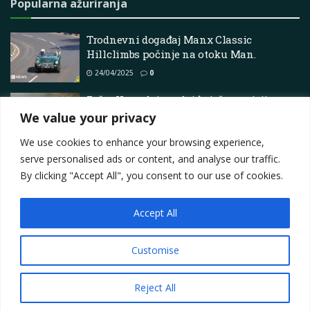
Popularna ažuriranja
Trodnevni događaj Manx Classic
Hillclimbs počinje na otoku Man.
24/04/2025
0
Zašto Hyundai predviđa jaču poziciju u
WRC 2026.
We value your privacy
25/12/2025
0
We use cookies to enhance your browsing experience,
serve personalised ads or content, and analyse our traffic.
By clicking "Accept All", you consent to our use of cookies.
Accept All
Impressum
About
Contact
Join Us
Privacy Policy
Terms
Marketing i oglašavanje
Customise
© 2025
Motorsport.hr
Reject All