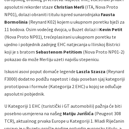
apsolutni rekorder staze
Christian Merli
(ITA, Nova Proto
NP01), dolazi obraniti titulu ispred sunarodnjaka
Fausta
Bormolinia
(Reynard K02) kojem u ukupnom poretku bježi za
11 bodova. Osim vodećeg dvojca, u Buzet dolazi i
Kevin Petit
(Nova Proto NP01), trećeplasirani u ukupnom poretku te
ujedno i pobjednik zadnjeg EHC natjecanja u Ilirskoj Bistrici
koji je s bratom
Sebastenom Petitiom
(Nova Proto NP01-2)
pokazao da može Merliju uzeti najvišu stepenicu.
Iskusni asovi poput domaće legende
Laszla Szasza
(Reynard
F3000) dodatno podižu napetost i daju poseban sjaj kategoriji
prototipova i formule (Kategorija 2 EHC) u kojoj se odlučuje
apsolutni pobjednik.
U Kategoriji 1 EHC (turistički i GT automobili) pažnja će biti
posebno usmjerena na našeg
Matiju Jurišića
(Peugeot 308
TCR), aktualnog prvaka Europe u Kategoriji 1. Mladi Riječanin
upravo je u Buzetu prošle godine potvrdio europsku titulu, a