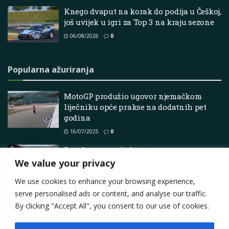
Knego dvaput na korak do podija u Češkoj,
još uvijek u igri za Top 3 na kraju sezone
06/08/2026
0
Popularna ažuriranja
MotoGP produžio ugovor njemačkom
liječniku opće prakse na dodatnih pet
godina
16/07/2025
0
5 razloga za sudjelovanje u usponu na
brdo Hagerty
We value your privacy
09/05/2025
0
We use cookies to enhance your browsing experience,
serve personalised ads or content, and analyse our traffic.
By clicking "Accept All", you consent to our use of cookies.