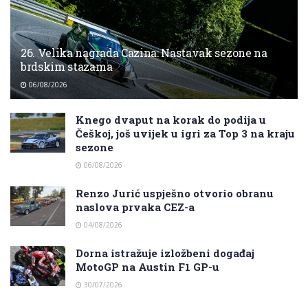
26. Velika nagrada Cazina: Nastavak sezone na
brdskim stazama
06/08/2026
Knego dvaput na korak do podija u
Češkoj, još uvijek u igri za Top 3 na kraju
sezone
06/08/2026
Renzo Jurić uspješno otvorio obranu
naslova prvaka CEZ-a
04/08/2026
Dorna istražuje izložbeni događaj
MotoGP na Austin F1 GP-u
30/07/2026