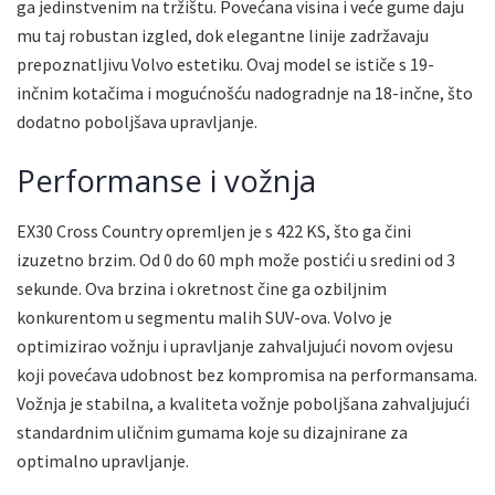
ga jedinstvenim na tržištu. Povećana visina i veće gume daju
mu taj robustan izgled, dok elegantne linije zadržavaju
prepoznatljivu Volvo estetiku. Ovaj model se ističe s 19-
inčnim kotačima i mogućnošću nadogradnje na 18-inčne, što
dodatno poboljšava upravljanje.
Performanse i vožnja
EX30 Cross Country opremljen je s 422 KS, što ga čini
izuzetno brzim. Od 0 do 60 mph može postići u sredini od 3
sekunde. Ova brzina i okretnost čine ga ozbiljnim
konkurentom u segmentu malih SUV-ova. Volvo je
optimizirao vožnju i upravljanje zahvaljujući novom ovjesu
koji povećava udobnost bez kompromisa na performansama.
Vožnja je stabilna, a kvaliteta vožnje poboljšana zahvaljujući
standardnim uličnim gumama koje su dizajnirane za
optimalno upravljanje.