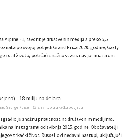
za Alpine F1, favorit je društvenih medija s preko 5,5
oznata po svojoj pobjedi Grand Prixa 2020. godine, Gasly
ge i stil života, potičući snažnu vezu s navijačima širom
č George Russell (63) slavi svoju trkačku pobjedu.
izgradio je snažnu prisutnost na društvenim medijima,
benika na Instagramu od svibnja 2025. godine. Obožavatelji
jegov trkački život. Russellovi nedavni nastupi, uključujući