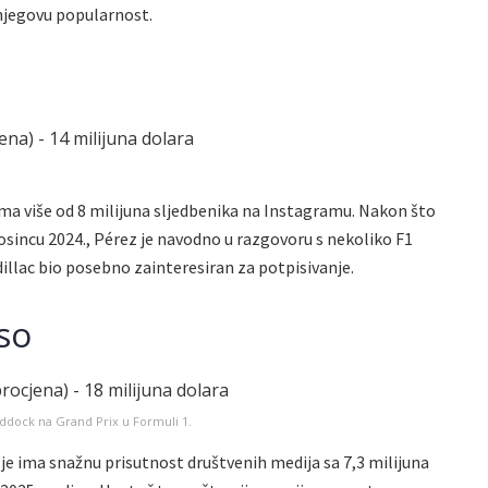
 njegovu popularnost.
ma više od 8 milijuna sljedbenika na Instagramu. Nakon što
osincu 2024., Pérez je navodno u razgovoru s nekoliko F1
dillac bio posebno zainteresiran za potpisivanje.
so
ddock na Grand Prix u Formuli 1.
lje ima snažnu prisutnost društvenih medija sa 7,3 milijuna