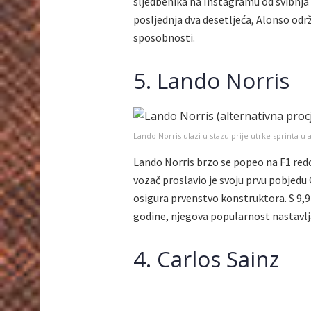
sljedbenika na Instagramu od svibnja 
posljednja dva desetljeća, Alonso o
sposobnosti.
5. Lando Norris
Lando Norris ulazi u stazu prije utrke sprinta u
Lando Norris brzo se popeo na F1 red
vozač proslavio je svoju prvu pobjed
osigura prvenstvo konstruktora. S 9,9
godine, njegova popularnost nastavlja
4. Carlos Sainz